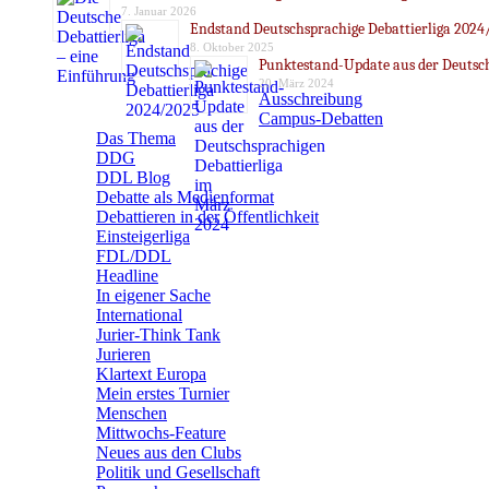
7. Januar 2026
Endstand Deutschsprachige Debattierliga 2024
8. Oktober 2025
Punktestand-Update aus der Deutsch
20. März 2024
Ausschreibung
Campus-Debatten
Das Thema
DDG
DDL Blog
Debatte als Medienformat
Debattieren in der Öffentlichkeit
Einsteigerliga
FDL/DDL
Headline
In eigener Sache
International
Jurier-Think Tank
Jurieren
Klartext Europa
Mein erstes Turnier
Menschen
Mittwochs-Feature
Neues aus den Clubs
Politik und Gesellschaft