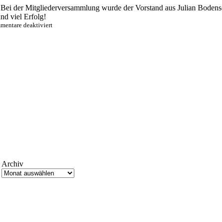
Bei der Mitgliederversammlung wurde der Vorstand aus Julian Bodensc
d viel Erfolg!
für
entare deaktiviert
Neuer
alter
Vorstand
in
St.
Gallen
Archiv