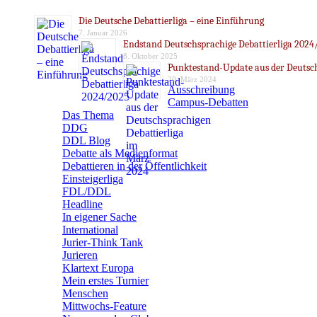
Die Deutsche Debattierliga – eine Einführung
7. Januar 2026
Endstand Deutschsprachige Debattierliga 2024
8. Oktober 2025
Punktestand-Update aus der Deutsch
20. März 2024
Ausschreibung
Campus-Debatten
Das Thema
DDG
DDL Blog
Debatte als Medienformat
Debattieren in der Öffentlichkeit
Einsteigerliga
FDL/DDL
Headline
In eigener Sache
International
Jurier-Think Tank
Jurieren
Klartext Europa
Mein erstes Turnier
Menschen
Mittwochs-Feature