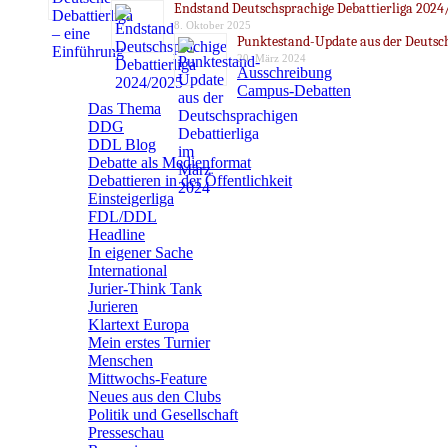
Endstand Deutschsprachige Debattierliga 2024
8. Oktober 2025
Punktestand-Update aus der Deutsch
20. März 2024
Ausschreibung
Campus-Debatten
Das Thema
DDG
DDL Blog
Debatte als Medienformat
Debattieren in der Öffentlichkeit
Einsteigerliga
FDL/DDL
Headline
In eigener Sache
International
Jurier-Think Tank
Jurieren
Klartext Europa
Mein erstes Turnier
Menschen
Mittwochs-Feature
Neues aus den Clubs
Politik und Gesellschaft
Presseschau