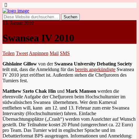
13. Januar 2010
Swansea IV 2010
Teilen
Tweet
Anpinnen
Mail
SMS
Ghislaine Gillow
von der
Swansea University Debating Society
teilt mit, dass die Anmeldung für das
bereits angekündigte
Swansea
IV 2010 jetzt eröffnet ist. Außerdem stehen die Chefjuroren des
Turniers fest.
Matthew Szeto Chak Hin
und
Mark Manson
werden die
ehrenvolle Aufgabe der Chefjuroren beim Hochschulturnier im
südwalisischen Swansea übernehmen. Wer dem Karneval
entfliehen will, kann am 12. und 13. Februar zum erste Swansea
Intervarsity (Hochschulturnier) fahren. Einfache
Übernachtungsplätze („Crash“) werden vom Ausrichter auf Wunsch
gestellt. Die Teilnahme kostet 20 Pfund (umgerechnet ca. 22 Euro)
pro Team. Das Turnier wird in englischer Sprache und im
Debattierformat BPS ausgetragen. Informationen und Anmeldung: