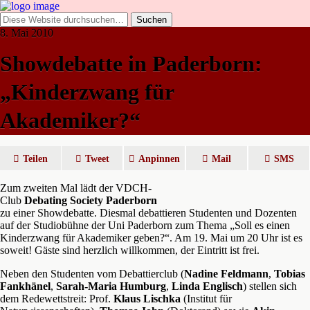
8. Mai 2010
Showdebatte in Paderborn:
„Kinderzwang für
Akademiker?“
Teilen
Tweet
Anpinnen
Mail
SMS
Zum zweiten Mal lädt der VDCH-
Club
Debating Society Paderborn
zu einer Showdebatte. Diesmal debattieren Studenten und Dozenten
auf der Studiobühne der Uni Paderborn zum Thema „Soll es einen
Kinderzwang für Akademiker geben?“. Am 19. Mai um 20 Uhr ist es
soweit! Gäste sind herzlich willkommen, der Eintritt ist frei.
Neben den Studenten vom Debattierclub (
Nadine Feldmann
,
Tobias
Fankhänel
,
Sarah-Maria Humburg
,
Linda Englisch
) stellen sich
dem Redewettstreit: Prof.
Klaus Lischka
(Institut für