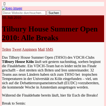
10. Juli 2010
Tilbury House Summer Open
2010: Alle Breaks
Teilen
Tweet
Anpinnen
Mail
SMS
Das Tilbury House Summer Open (THSO) des VDCH-Clubs
Tilbury House Köln
läuft seit gestern nachmittag, soeben beginnt
die Finaldebatte. Ein VDCH-Team hat es leider nicht ins Finale
geschafft – dort streiten sich Briten und Iren untereinander. 32
Teams aus neun Ländern haben sich zum THSO bei tropischen
Temperaturen in der Universität zu Köln eingefunden – viel, um
sich auf die Debattiereuropameisterschaft (EUDC) vorzubereiten,
die kommende Woche in Amsterdam ausgetragen werden.
Während die Finaldebatte bereits läuft, hier für Euch die Breaks!
Break to Semis: