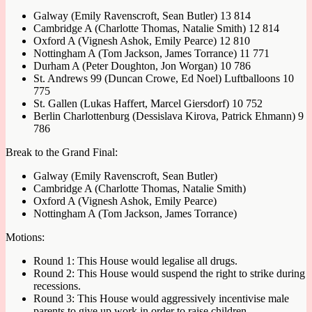
Galway (Emily Ravenscroft, Sean Butler) 13 814
Cambridge A (Charlotte Thomas, Natalie Smith) 12 814
Oxford A (Vignesh Ashok, Emily Pearce) 12 810
Nottingham A (Tom Jackson, James Torrance) 11 771
Durham A (Peter Doughton, Jon Worgan) 10 786
St. Andrews 99 (Duncan Crowe, Ed Noel) Luftballoons 10
775
St. Gallen (Lukas Haffert, Marcel Giersdorf) 10 752
Berlin Charlottenburg (Dessislava Kirova, Patrick Ehmann) 9
786
Break to the Grand Final:
Galway (Emily Ravenscroft, Sean Butler)
Cambridge A (Charlotte Thomas, Natalie Smith)
Oxford A (Vignesh Ashok, Emily Pearce)
Nottingham A (Tom Jackson, James Torrance)
Motions:
Round 1: This House would legalise all drugs.
Round 2: This House would suspend the right to strike during
recessions.
Round 3: This House would aggressively incentivise male
parents to give up work in order to raise children.