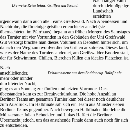
Nach langer Fahrt
durch kleinhügelige
Die weite Reise lohnt: Grillfest am Strand.
Landschaft
erreichten
irgendwann dann auch alle Teams Greifswald. Nach Abendessen und
Nachtruhe, die für einige geistlich erleuchteter ausfiel (sie
übernachteten im Pfarrhaus), begann am frühen Morgen des Samstages
das Turnier mit vier Vorrunden in den Gebäuden der Uni Greifswald.
Gut versorgt brachte man dieses Volumen an Debatten hinter sich, um
danach den Weg zum wohlverdienten Grillen anzutreten. Dieses fand,
wie es der Name des Turniers andeutet, am Greifswalder Bodden statt,
der für Schwimmen, Chillen, Bierchen Killen ein ideales Plätzchen ist.
Nach
anschließender,
Debattenszene aus dem Boddencup-Halbfinale.
mehr oder minder
durchfeierter Nacht,
ging es am Sonntag zur fünften und letzten Vorrunde. Dies
überstanden kam es zur Breakverkündung. Die hohe Anzahl an
Berliner Teams am gesamten Turnier kam bei dieser noch deutlicher
zum Ausdruck. Im Halbfinale sah sich ein Team aus Münster sieben
Berliner Teams gegenüber. Nach bewegten Halbfinalen überlebte die
Münsteraner Julian Schneider und Lukas Haffert die Berliner
Übermacht jedoch, um das anstehende Finale dann auch noch für sich
zu entscheiden.