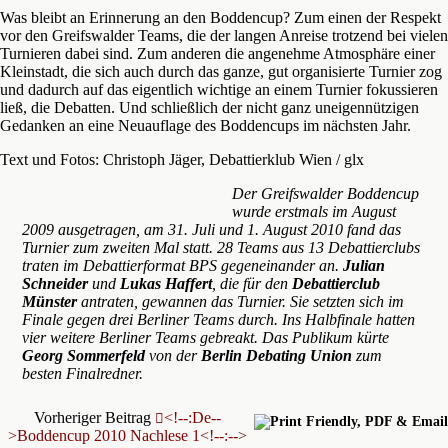
Was bleibt an Erinnerung an den Boddencup? Zum einen der Respekt
vor den Greifswalder Teams, die der langen Anreise trotzend bei vielen
Turnieren dabei sind. Zum anderen die angenehme Atmosphäre einer
Kleinstadt, die sich auch durch das ganze, gut organisierte Turnier zog
und dadurch auf das eigentlich wichtige an einem Turnier fokussieren
ließ, die Debatten. Und schließlich der nicht ganz uneigennützigen
Gedanken an eine Neuauflage des Boddencups im nächsten Jahr.
Text und Fotos: Christoph Jäger, Debattierklub Wien / glx
Der Greifswalder Boddencup
wurde erstmals im August
2009 ausgetragen, am 31. Juli und 1. August 2010 fand das
Turnier zum zweiten Mal statt. 28 Teams aus 13 Debattierclubs
traten im Debattierformat BPS gegeneinander an.
Julian
Schneider
und
Lukas Haffert
, die für den
Debattierclub
Münster
antraten, gewannen das Turnier. Sie setzten sich im
Finale gegen drei Berliner Teams durch. Ins Halbfinale hatten
vier weitere Berliner Teams gebreakt. Das Publikum kürte
Georg Sommerfeld
von der
Berlin Debating Union
zum
besten Finalredner.
Vorheriger Beitrag
<!--:de--
>Boddencup 2010 Nachlese 1<!--:-->