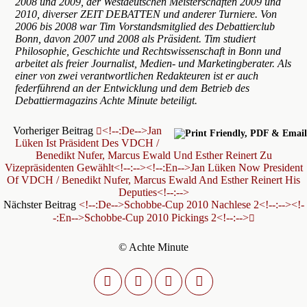
2008 und 2009, der Westdeutschen Meisterschaften 2009 und
2010, diverser ZEIT DEBATTEN und anderer Turniere. Von
2006 bis 2008 war Tim Vorstandsmitglied des Debattierclub
Bonn, davon 2007 und 2008 als Präsident. Tim studiert
Philosophie, Geschichte und Rechtswissenschaft in Bonn und
arbeitet als freier Journalist, Medien- und Marketingberater. Als
einer von zwei verantwortlichen Redakteuren ist er auch
federführend an der Entwicklung und dem Betrieb des
Debattiermagazins Achte Minute beteiligt.
Vorheriger Beitrag
<!--:de-->Jan
Lüken Ist Präsident Des VDCH /
Benedikt Nufer, Marcus Ewald Und Esther Reinert Zu
Vizepräsidenten Gewählt<!--:--><!--:en-->Jan Lüken Now President
Of VDCH / Benedikt Nufer, Marcus Ewald And Esther Reinert His
Deputies<!--:-->
Nächster Beitrag
<!--:de-->Schobbe-Cup 2010 Nachlese 2<!--:--><!-
-:en-->Schobbe-Cup 2010 Pickings 2<!--:-->
© Achte Minute