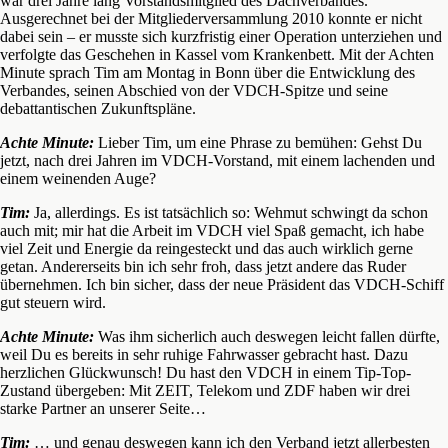
war drei Jahre lang Vorstandsmitglied des Dachverbandes.
Ausgerechnet bei der Mitgliederversammlung 2010 konnte er nicht
dabei sein – er musste sich kurzfristig einer Operation unterziehen und
verfolgte das Geschehen in Kassel vom Krankenbett. Mit der Achten
Minute sprach Tim am Montag in Bonn über die Entwicklung des
Verbandes, seinen Abschied von der VDCH-Spitze und seine
debattantischen Zukunftspläne.
Achte Minute:
Lieber Tim, um eine Phrase zu bemühen: Gehst Du
jetzt, nach drei Jahren im VDCH-Vorstand, mit einem lachenden und
einem weinenden Auge?
Tim:
Ja, allerdings. Es ist tatsächlich so: Wehmut schwingt da schon
auch mit; mir hat die Arbeit im VDCH viel Spaß gemacht, ich habe
viel Zeit und Energie da reingesteckt und das auch wirklich gerne
getan. Andererseits bin ich sehr froh, dass jetzt andere das Ruder
übernehmen. Ich bin sicher, dass der neue Präsident das VDCH-Schiff
gut steuern wird.
Achte Minute:
Was ihm sicherlich auch deswegen leicht fallen dürfte,
weil Du es bereits in sehr ruhige Fahrwasser gebracht hast. Dazu
herzlichen Glückwunsch! Du hast den VDCH in einem Tip-Top-
Zustand übergeben: Mit ZEIT, Telekom und ZDF haben wir drei
starke Partner an unserer Seite…
Tim:
… und genau deswegen kann ich den Verband jetzt allerbesten