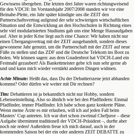
Gewissens übergeben. Die letzten drei Jahre waren richtungweisend
für den VDCH: Im Vorstandsjahr 2007/2008 standen wir vor eine
Beinahe-Pleite, ein Jahr später kündigte uns die ZEIT den
Partnerschaftsvertrag aufgrund der sehr schwierigen wirtschaftlichen
Situation und die Entwicklung an den Hochschulen in Richtung eines
sehr viel modularisierten Studiums gab uns eine Menge Hausaufgaben
auf. Aber in jeder Krise liegt auch eine Chance: Wir haben nicht nur
einen Übergangsvertrag mit der ZEIT ausgehandelt, sondern dieses
gewonnene Jahr genutzt, um die Partnerschaft mit der ZEIT auf neue
Füße zu stellen und das ZDF und die Deutsche Telekom ins Boot zu
holen. Wir können sagen: aus dem Gnadenbrot hat VDCH-Land ein
Festmahl gezaubert! Als Bankettmeister gebe ich nun sehr gerne ab
und und kann mich wieder verstärkt anderen Dingen widmen.
Achte Minute:
Heißt das, dass Du der Debattierszene jetzt abhanden
kommst? Oder dürfen wir weiter mit Dir rechnen?
Tim:
Debattieren ist ja bekanntlich nicht nur Hobby, sondern
Lebenseinstellung. Also so ähnlich wie bei den Pfadfindern: Einmal
Pfadfinder, immer Pfadfinder. Ich habe schon ganz konkrete Pläne.
Wenn meine Ärzte es mir erlauben, will ich auf jeden Fall beim
Masters‘ Cup antreten. Ich war dort schon zweimal Chefjuror – diese
Aufgabe übernimmt traditionell der VDCH-Präsident –, durfte aber
noch nie reden! Außerdem freue ich mich darauf, auch in der
kommenden Saison bei der ein oder anderen ZEIT DEBATTE zu