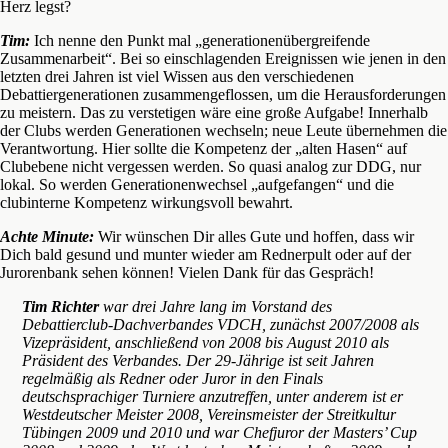
Herz legst?
Tim:
Ich nenne den Punkt mal „generationenübergreifende
Zusammenarbeit“. Bei so einschlagenden Ereignissen wie jenen in den
letzten drei Jahren ist viel Wissen aus den verschiedenen
Debattiergenerationen zusammengeflossen, um die Herausforderungen
zu meistern. Das zu verstetigen wäre eine große Aufgabe! Innerhalb
der Clubs werden Generationen wechseln; neue Leute übernehmen die
Verantwortung. Hier sollte die Kompetenz der „alten Hasen“ auf
Clubebene nicht vergessen werden. So quasi analog zur DDG, nur
lokal. So werden Generationenwechsel „aufgefangen“ und die
clubinterne Kompetenz wirkungsvoll bewahrt.
Achte Minute:
Wir wünschen Dir alles Gute und hoffen, dass wir
Dich bald gesund und munter wieder am Rednerpult oder auf der
Jurorenbank sehen können! Vielen Dank für das Gespräch!
Tim Richter
war drei Jahre lang im Vorstand des
Debattierclub-Dachverbandes VDCH, zunächst 2007/2008 als
Vizepräsident, anschließend von 2008 bis August 2010 als
Präsident des Verbandes. Der 29-Jährige ist seit Jahren
regelmäßig als Redner oder Juror in den Finals
deutschsprachiger Turniere anzutreffen, unter anderem ist er
Westdeutscher Meister 2008, Vereinsmeister der Streitkultur
Tübingen 2009 und 2010 und war Chefjuror der Masters’ Cup