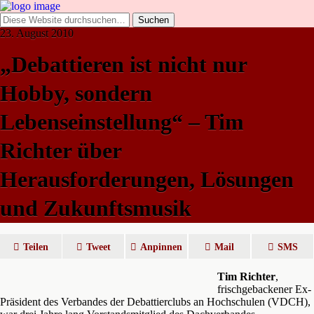
23. August 2010
„Debattieren ist nicht nur
Hobby, sondern
Lebenseinstellung“ – Tim
Richter über
Herausforderungen, Lösungen
und Zukunftsmusik
Teilen
Tweet
Anpinnen
Mail
SMS
Tim Richter
,
frischgebackener Ex-
Präsident des Verbandes der Debattierclubs an Hochschulen (VDCH),