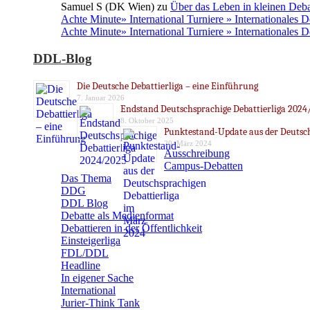
Samuel S (DK Wien)
zu
Über das Leben in kleinen Deba
Achte Minute» International Turniere » Internationales 
Achte Minute» International Turniere » Internationales 
DDL-Blog
Die Deutsche Debattierliga – eine Einführung
7. Januar 2026
Endstand Deutschsprachige Debattierliga 2024
8. Oktober 2025
Punktestand-Update aus der Deutsch
20. März 2024
Ausschreibung
Campus-Debatten
Das Thema
DDG
DDL Blog
Debatte als Medienformat
Debattieren in der Öffentlichkeit
Einsteigerliga
FDL/DDL
Headline
In eigener Sache
International
Jurier-Think Tank