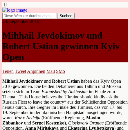
20. September 2010
Mihhail Jevdokimov und
Robert Ustian gewinnen Kyiv
Open
Teilen
Tweet
Anpinnen
Mail
SMS
Mihhail Jevdokimov
und
Robert Ustian
haben das Kyiv Open
2010 gewonnen. Die beiden Debattierer aus Tallinn und Moskau
setzten sich im Team
Estonished by Abkhasian
im Finale zum
Thema „This House believes the Ukraine should kindly ask the
Russian Fleet to leave the country“ aus der Schließenden Opposition
heraus durch. Ihre Gegner im Finale des Turniers, das von 17. bis
19. September in der ukrainischen Hauptstadt ausgetragen wurde,
waren
Raz v Nedelju
(Eröffnende Regierung,
Maxim
Zhbankov
und
Sergej Kostenko
),
Clockwork Orange
(Eröffnende
Opposition,
Anna Miritskaya
und
Ekaterina Lyubetskaya
) und