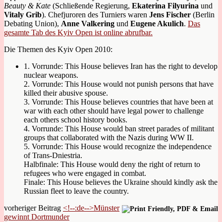
Beauty & Kate
(Schließende Regierung,
Ekaterina Filyurina
und
Vitaly Grib
). Chefjuroren des Turniers waren
Jens Fischer
(Berlin
Debating Union),
Anne Valkering
und
Eugene Akulich
.
Das
gesamte Tab des Kyiv Open ist online abrufbar.
Die Themen des Kyiv Open 2010:
1. Vorrunde: This House believes Iran has the right to develop
nuclear weapons.
2. Vorrunde: This House would not punish persons that have
killed their abusive spouse.
3. Vorrunde: This House believes countries that have been at
war with each other should have legal power to challenge
each others school history books.
4. Vorrunde: This House would ban street parades of militant
groups that collaborated with the Nazis during WW II.
5. Vorrunde: This House would recognize the independence
of Trans-Dniestria.
Halbfinale: This House would deny the right of return to
refugees who were engaged in combat.
Finale: This House believes the Ukraine should kindly ask the
Russian fleet to leave the country.
vorheriger Beitrag
<!--:de-->Münster
gewinnt Dortmunder