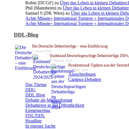
Robin [DCGF]
zu
Über das Leben in kleinen Debattierc
Phil (Mannheim)
zu
Über das Leben in kleinen Debattier
Samuel S (DK Wien)
zu
Über das Leben in kleinen Deba
Achte Minute» International Turniere » Internationales 
Achte Minute» International Turniere » Internationales 
DDL-Blog
Die Deutsche Debattierliga – eine Einführung
7. Januar 2026
Endstand Deutschsprachige Debattierliga 2024
8. Oktober 2025
Punktestand-Update aus der Deutsch
20. März 2024
Ausschreibung
Campus-Debatten
Das Thema
DDG
DDL Blog
Debatte als Medienformat
Debattieren in der Öffentlichkeit
Einsteigerliga
FDL/DDL
Headline
In eigener Sache