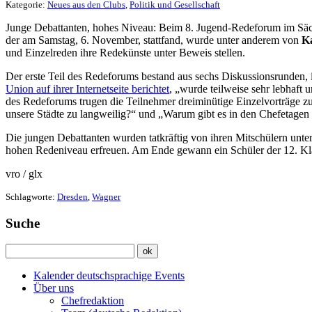
Kategorie:
Neues aus den Clubs
,
Politik und Gesellschaft
Junge Debattanten, hohes Niveau: Beim 8. Jugend-Redeforum im Säch
der am Samstag, 6. November, stattfand, wurde unter anderem von
K
und Einzelreden ihre Redekünste unter Beweis stellen.
Der erste Teil des Redeforums bestand aus sechs Diskussionsrunden, 
Union auf ihrer Internetseite berichtet
, „wurde teilweise sehr lebhaft
des Redeforums trugen die Teilnehmer dreiminütige Einzelvorträge zu 
unsere Städte zu langweilig?“ und „Warum gibt es in den Chefetagen 
Die jungen Debattanten wurden tatkräftig von ihren Mitschülern unte
hohen Redeniveau erfreuen. Am Ende gewann ein Schüler der 12. Kla
vro / glx
Schlagworte:
Dresden
,
Wagner
Suche
Kalender deutschsprachige Events
Über uns
Chefredaktion