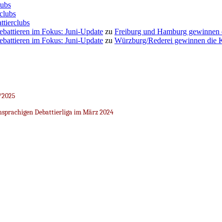
lubs
clubs
ttierclubs
Debattieren im Fokus: Juni-Update
zu
Freiburg und Hamburg gewinnen
Debattieren im Fokus: Juni-Update
zu
Würzburg/Rederei gewinnen die K
/2025
sprachigen Debattierliga im März 2024