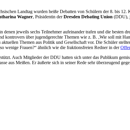
sischen Landtag wurden heiße Debatten von Schülern der 8. bis 12. K
atharina Wagner
, Präsidentin der
Dresden Debating Union
(DDU), ju
in denen jeweils sechs Teilnehmer aufeinander trafen und die besten dr
 und kontrovers über jugendgerechte Themen wie z. B. ‚Wie soll mit Ha
aktuellen Themen aus Politik und Gesellschaft vor. Die Schüler stellte
so wenige Frauen?“ ähnlich wie die fraktionsfreien Redner in der
Offe
rstützt. Auch Mitglieder der DDU hatten sich unter das Publikum gemisc
sse aus Meißen. Er äußerte sich in seiner Rede sehr überzeugend geg