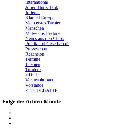
International
Jurier-Think Tank
Jurieren
Klartext Europa
Mein erstes Turnier
Menschen
Mittwochs-Feature
Neues aus den Clubs
Politik und Gesellschaft
Presseschau
Rezension
Termine
Themen
Turniere
VDCH
Veranstaltungen
Vorstände
ZEIT DEBATTE
Folge der Achten Minute