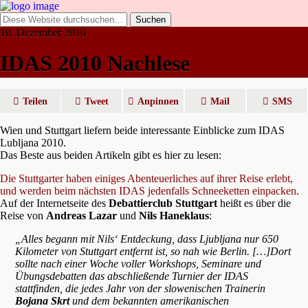
10. Dezember 2010
IDAS 2010 Nachlese
Teilen
Tweet
Anpinnen
Mail
SMS
Wien und Stuttgart liefern beide interessante Einblicke zum IDAS
Lubljana 2010.
Das Beste aus beiden Artikeln gibt es hier zu lesen:
Die Stuttgarter haben einiges Abenteuerliches auf ihrer Reise erlebt,
und werden beim nächsten IDAS jedenfalls Schneeketten einpacken
.
Auf der Internetseite des
Debattierclub Stuttgart
heißt es über die
Reise von
Andreas Lazar
und
Nils Haneklaus
:
„Alles begann mit Nils‘ Entdeckung, dass Ljubljana nur 650
Kilometer von Stuttgart entfernt ist, so nah wie Berlin. […]Dort
sollte nach einer Woche voller Workshops, Seminare und
Übungsdebatten das abschließende Turnier der IDAS
stattfinden, die jedes Jahr von der slowenischen Trainerin
Bojana Skrt
und dem bekannten amerikanischen