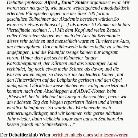
Debattierprofessor
Alfred „Tuna“ Snider
organisiert wird. Wir
waren sehr neugierig, wie unsere weitestgehend autodidaktisch
erlernten Fähigkeiten gegen die der über 100 formal
geschulten Teilnehmer der Akademie bestehen würden.So
waren wir etwas enttäuscht […] als unsere 10 Punkte nicht fürs
Viertelfinale reichten […] Mit dem Kopf und vielen Zetteln
voller Gelerntem stiegen wir nach der Abschlußzeremonie
dieses sehr schönen und menschlich warmen Turniers ins Auto,
um heimzufahren. Doch mittlerweile hatte es heftig zu schneien
angefangen, und die Räumfahrzeuge kamen nur langsam
voran. Hinter dem fast sechs Kilometer langen
Katschbergtunnel, der Kärnten und das Salzburger Land
verbindet, lag noch etwas mehr Schnee als davor, und die
Kurven waren enger, so dass wir ins Schleudern kamen, mit
den Hinterrädern auf die Leitplanke gerieten und den Opel
umkippten. Glücklicherweise blieben wir völlig unverletzt und
konnten nach dem Abschleppen auf ADAC-Kosten beim
‚Blasiwirt‘ bei St. Michael im Lungau übernachten, bevor wir
am nächsten Tag den Wagen reparieren ließen und diesmal
wirklich heimfuhren. So wurde das Wochenende noch
erinnerungswürdiger, und wir kommen sehr gerne nächstes
Jahr wieder, dann vielleicht sogar zum ganzen Seminar. Am
besten jedoch mit Schneeketten …“
Der
Debattierklub Wien
berichtet mittels eines sehr lesenswerten