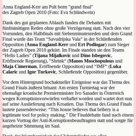
Anna England-Kerr am Pult beim "grand final"
des Zagreb Open 2010 (Foto: Eva Schlindwein)
Dank des gut geplanten Ablaufs fanden die Debatten mit
fünfminütigen Reden ohne große Verzögerung statt. Nach den vier
Vorrunden, den Halbfinals mit Siebenminutenreden und dem Grand
Final wurde das Team “Savudrijska Vala“ in der Schließenden
Opposition (
Anna England-Kerr
und
Ert Podlogar
) zum Sieger
der Zagreb Open 2010 gekürt. Im Finale standen sie den Teams
“Hello Ladies”
(
Tijana Mijalkovic
und
Dino Isbegovic
,
Eröffnende Regierung), “Shrink“
(
Manos
Moschopulous
und
Maja
Cimerman
, Eröffnende Opposition) und “IMF“ (
Luka
Calaric
und
Igor Turkovic
, Schließende Opposition) gegenüber.
Vor dem Hintergrund hochaktueller Ereignisse war das Thema des
Grand Finals äußerst brisant: Am ersten Turniertag war der
ehemalige kroatische Premierminister Ivo Sanader in Österreich
wegen Korruptionsvorwürfen verhaftet worden und wartet dort nun
auf seine Auslieferung nach Kroatien. Das Thema des Grand Finals
lautete passenderweise: “This house believes that bribery is a
legitimate tool for policy making.” Die Finaldebatte fand nach einem
kurzen Vortrag der Anti-Korruptionsbeauftragten statt und sorgte für
angeheizte Stimmung im Saal.