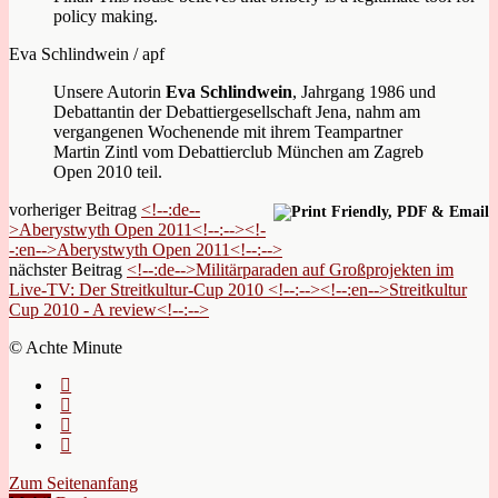
policy making.
Eva Schlindwein / apf
Unsere Autorin
Eva Schlindwein
, Jahrgang 1986 und
Debattantin der Debattiergesellschaft Jena, nahm am
vergangenen Wochenende mit ihrem Teampartner
Martin Zintl vom Debattierclub München am Zagreb
Open 2010 teil.
vorheriger Beitrag
<!--:de--
>Aberystwyth Open 2011<!--:--><!-
-:en-->Aberystwyth Open 2011<!--:-->
nächster Beitrag
<!--:de-->Militärparaden auf Großprojekten im
Live-TV: Der Streitkultur-Cup 2010 <!--:--><!--:en-->Streitkultur
Cup 2010 - A review<!--:-->
© Achte Minute
Zum Seitenanfang