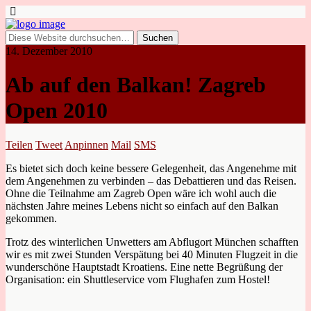
14. Dezember 2010
Ab auf den Balkan! Zagreb
Open 2010
Teilen
Tweet
Anpinnen
Mail
SMS
Es bietet sich doch keine bessere Gelegenheit, das Angenehme mit
dem Angenehmen zu verbinden – das Debattieren und das Reisen.
Ohne die Teilnahme am Zagreb Open wäre ich wohl auch die
nächsten Jahre meines Lebens nicht so einfach auf den Balkan
gekommen.
Trotz des winterlichen Unwetters am Abflugort München schafften
wir es mit zwei Stunden Verspätung bei 40 Minuten Flugzeit in die
wunderschöne Hauptstadt Kroatiens. Eine nette Begrüßung der
Organisation: ein Shuttleservice vom Flughafen zum Hostel!