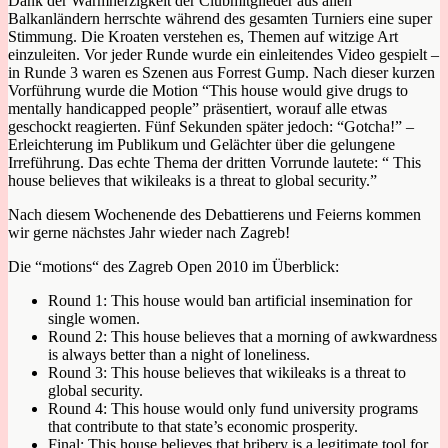
Dank der Warmherzigkeit der Clubmitglieder aus allen
Balkanländern herrschte während des gesamten Turniers eine super
Stimmung. Die Kroaten verstehen es, Themen auf witzige Art
einzuleiten. Vor jeder Runde wurde ein einleitendes Video gespielt –
in Runde 3 waren es Szenen aus Forrest Gump. Nach dieser kurzen
Vorführung wurde die Motion “This house would give drugs to
mentally handicapped people” präsentiert, worauf alle etwas
geschockt reagierten. Fünf Sekunden später jedoch: “Gotcha!” –
Erleichterung im Publikum und Gelächter über die gelungene
Irreführung. Das echte Thema der dritten Vorrunde lautete: “ This
house believes that wikileaks is a threat to global security.”
Nach diesem Wochenende des Debattierens und Feierns kommen
wir gerne nächstes Jahr wieder nach Zagreb!
Die “motions“ des Zagreb Open 2010 im Überblick:
Round 1: This house would ban artificial insemination for
single women.
Round 2: This house believes that a morning of awkwardness
is always better than a night of loneliness.
Round 3: This house believes that wikileaks is a threat to
global security.
Round 4: This house would only fund university programs
that contribute to that state’s economic prosperity.
Final: This house believes that bribery is a legitimate tool for