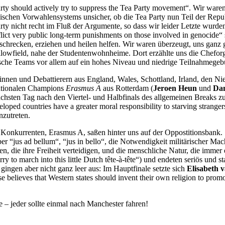
arty should actively try to suppress the Tea Party movement“. Wir ware
ischen Vorwahlensystems unsicher, ob die Tea Party nun Teil der Repub
arty nicht recht im Fluß der Argumente, so dass wir leider Letzte wu
ict very public long-term punishments on those involved in genocide“ 
schrecken, erziehen und heilen helfen. Wir waren überzeugt, uns ganz
llowfield, nahe der Studentenwohnheime. Dort erzählte uns die Chefor
rische Teams vor allem auf ein hohes Niveau und niedrige Teilnahmegeb
erinnen und Debattierern aus England, Wales, Schottland, Irland, den 
nationalen Champions
Erasmus A
aus Rotterdam (
Jeroen Heun
und
Dan
ächsten Tag nach den Viertel- und Halbfinals des allgemeinen Breaks z
oped countries have a greater moral responsibility to starving stranger
nzutreten.
 Konkurrenten, Erasmus A, saßen hinter uns auf der Oppostitionsbank.
er “jus ad bellum“, “jus in bello“, die Notwendigkeit militärischer M
en, die ihre Freiheit verteidigen, und die menschliche Natur, die imme
 to march into this little Dutch tête-à-tête“) und endeten seriös und 
ngen aber nicht ganz leer aus: Im Hauptfinale setzte sich
Elisabeth 
believes that Western states should invent their own religion to prom
e – jeder sollte einmal nach Manchester fahren!