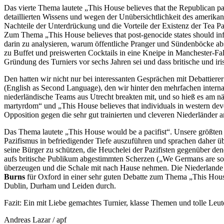
Das vierte Thema lautete „This House believes that the Republican p
detaillierten Wissens und wegen der Unübersichtlichkeit des amerikan
Nachteile der Unterdrückung und die Vorteile der Existenz der Tea P
Zum Thema „This House believes that post-genocide states should infl
darin zu analysieren, warum öffentliche Pranger und Sündenböcke ab
zu Buffet und preiswerten Cocktails in eine Kneipe in Manchester-Fa
Gründung des Turniers vor sechs Jahren sei und dass britische und i
Den hatten wir nicht nur bei interessanten Gesprächen mit Debattier
(English as Second Language), den wir hinter den mehrfachen inter
niederländische Teams aus Utrecht breakten mit, und so hieß es am n
martyrdom“ und „This House believes that individuals in western devel
Opposition gegen die sehr gut trainierten und cleveren Niederländer a
Das Thema lautete „This House would be a pacifist“. Unsere größten
Pazifismus in befriedigender Tiefe auszuführen und sprachen daher üb
seine Bürger zu schützen, die Heuchelei der Pazifisten gegenüber den
aufs britische Publikum abgestimmten Scherzen („We Germans are sorry
überzeugen und die Schale mit nach Hause nehmen. Die Niederlande gi
Burns
für Oxford in einer sehr guten Debatte zum Thema „This House 
Dublin, Durham und Leiden durch.
Fazit: Ein mit Liebe gemachtes Turnier, klasse Themen und tolle Leut
Andreas Lazar / apf