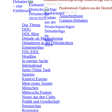
8. Oktober 2025
Punktestand-Update aus der Deutsch
20. März 2024
Ausschreibung
Campus-Debatten
Das Thema
DDG
DDL Blog
Debatte als Medienformat
Debattieren in der Öffentlichkeit
Einsteigerliga
FDL/DDL
Headline
In eigener Sache
International
Jurier-Think Tank
Jurieren
Klartext Europa
Mein erstes Turnier
Menschen
Mittwochs-Feature
Neues aus den Clubs
Politik und Gesellschaft
Presseschau
Rezension