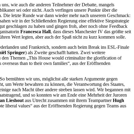
n uns, wie auch die anderen Teilnehmer der Debatte, mangels
likaner sei oder nicht. Auch verfingen unsere Punkte über die
rden. Die letzte Runde war dann wieder mehr nach unserem Geschmack:
sahen wir in der Schließenden Regierung eine effektive Siegstrategie
 gut geschlagen zu haben und gingen froh, aber noch ohne Feedback
ganisatorin
Francesca Hall
, dass dieses Manchester IV das größte seit
ühren Wert legten, aber auch der Spaß nicht zu kurz kommen solle.
Niederlanden und Frankreich, sondern auch beim Break ins ESL-Finale
iël Springer
) als Zweite geschafft hatten. Zwei weitere
u den Themen „This House would criminalize the glorification of
s overseas than to their own families“, aus der Eröffnenden
 So bemühten wir uns, möglichst alle starken Argumente gegen
acht, um Werte bewahren zu können, die Verantwortung des Staates,
r einige nach Macht über andere streben lassen wird. Wir begannen mit
staatstragend, und so konnten wir am Ende eine Mehrheit der Juroren
van Lieshout
aus Utrecht zusammen mit ihrem Teampartner
Hugh
ote liberal values“ aus der Eröffnenden Regierung gegen Teams aus