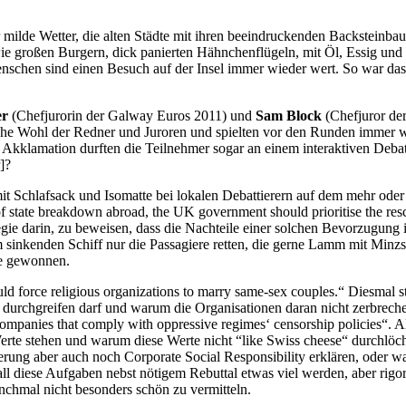
 milde Wetter, die alten Städte mit ihren beeindruckenden Backsteinba
wie großen Burgern, dick panierten Hähnchenflügeln, mit Öl, Essig un
enschen sind einen Besuch auf der Insel immer wieder wert. So war da
er
(Chefjurorin der Galway Euros 2011) und
Sam Block
(Chefjuror de
iche Wohl der Redner und Juroren und spielten vor den Runden immer 
 Akklamation durften die Teilnehmer sogar an einem interaktiven Debat
]?
 (mit Schlafsack und Isomatte bei lokalen Debattierern auf dem mehr o
f state breakdown abroad, the UK government should prioritise the resc
egie darin, zu beweisen, dass die Nachteile einer solchen Bevorzugung
m sinkenden Schiff nur die Passagiere retten, die gerne Lamm mit Minzs
te gewonnen.
ld force religious organizations to marry same-sex couples.“ Diesmal
n durchgreifen darf und warum die Organisationen daran nicht zerbrech
anies that comply with oppressive regimes‘ censorship policies“. Al
rte stehen und warum diese Werte nicht “like Swiss cheese“ durchlöc
rung aber auch noch Corporate Social Responsibility erklären, oder 
l diese Aufgaben nebst nötigem Rebuttal etwas viel werden, aber rigo
nchmal nicht besonders schön zu vermitteln.