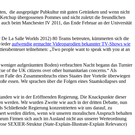
uten, die ausgeprägte Pubkultur mit guten Getränken und wenn nicht
d Ketchup übergossenen Pommes und nicht zuletzt die freundlichen
s auch beim Manchester IV 2011, das Ende Februar an der Universität
r De La Salle Worlds 2012) 80 Teams betreuten, kümmerten sich die
wieder
aufwendig gemachte Videoparodien bekannter TV-Shows wie
tierabenteuer teilnehmen: „Two people want to speak with you at an
der weniger aufgeräumten Boden) verbrachten Nacht begann das Turnier
ue of the UK citizens over other humanitarian concerns.“ Als
 im Falle des Zusammenbruchs eines Staates ihre Vorteile überwiegen
oße essen. Wir sprachen über die Folgen eines Staatskollapses und
 standen wir in der Eröffnenden Regierung. Die Knackpunkte dieser
en werden. Wir wurden Zweite wie auch in der dritten Debatte, nun
s Schließende Regierung konzentrierten wir uns darauf, zu
hert werden dürfen, wenn wir unseren moralischen Anspruch behalten
warum Firmen sich auch im Ausland nicht aus unserer Werteordnung
rose SEXIER-Struktur (State-Explain-Illustrate-Explain Relevance)