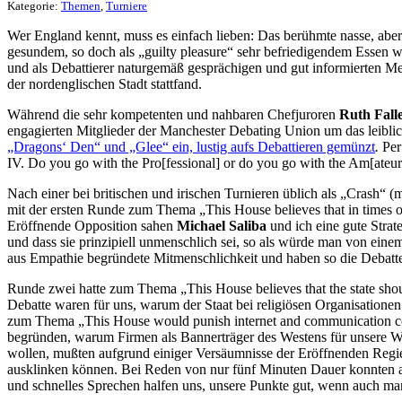
Kategorie:
Themen
,
Turniere
Wer England kennt, muss es einfach lieben: Das berühmte nasse, aber
gesundem, so doch als „guilty pleasure“ sehr befriedigendem Essen 
und als Debattierer naturgemäß gesprächigen und gut informierten M
der nordenglischen Stadt stattfand.
Während die sehr kompetenten und nahbaren Chefjuroren
Ruth Fall
engagierten Mitglieder der Manchester Debating Union um das leibl
„Dragons‘ Den“ und „Glee“ ein, lustig aufs Debattieren gemünzt
.
Per
IV. Do you go with the Pro[fessional] or do you go with the Am[ateur
Nach einer bei britischen und irischen Turnieren üblich als „Crash“
mit der ersten Runde zum Thema „This House believes that in times o
Eröffnende Opposition sahen
Michael Saliba
und ich eine gute Strat
und dass sie prinzipiell unmenschlich sei, so als würde man von eine
aus Empathie begründete Mitmenschlichkeit und haben so die Debat
Runde zwei hatte zum Thema „This House believes that the state shou
Debatte waren für uns, warum der Staat bei religiösen Organisatione
zum Thema „This House would punish internet and communication comp
begründen, warum Firmen als Bannerträger des Westens für unsere We
wollen, mußten aufgrund einiger Versäumnisse der Eröffnenden Regie
ausklinken können. Bei Reden von nur fünf Minuten Dauer konnten al
und schnelles Sprechen halfen uns, unsere Punkte gut, wenn auch ma