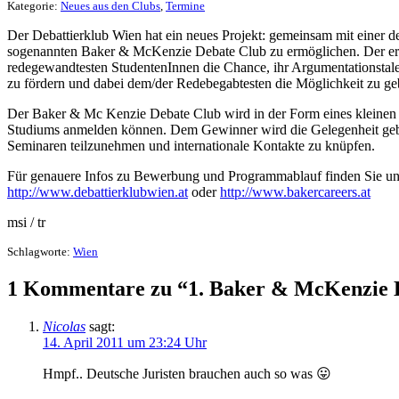
Kategorie:
Neues aus den Clubs
,
Termine
Der Debattierklub Wien hat ein neues Projekt: gemeinsam mit einer 
sogenannten Baker & McKenzie Debate Club zu ermöglichen. Der erst
redegewandtesten StudentenInnen die Chance, ihr Argumentationstalent
zu fördern und dabei dem/der Redebegabtesten die Möglichkeit zu geb
Der Baker & Mc Kenzie Debate Club wird in der Form eines kleinen Tur
Studiums anmelden können. Dem Gewinner wird die Gelegenheit gebot
Seminaren teilzunehmen und internationale Kontakte zu knüpfen.
Für genauere Infos zu Bewerbung und Programmablauf finden Sie un
http://www.debattierklubwien.at
oder
http://www.bakercareers.at
msi / tr
Schlagworte:
Wien
1 Kommentare zu “1. Baker & McKenzie 
Nicolas
sagt:
14. April 2011 um 23:24 Uhr
Hmpf.. Deutsche Juristen brauchen auch so was 😛