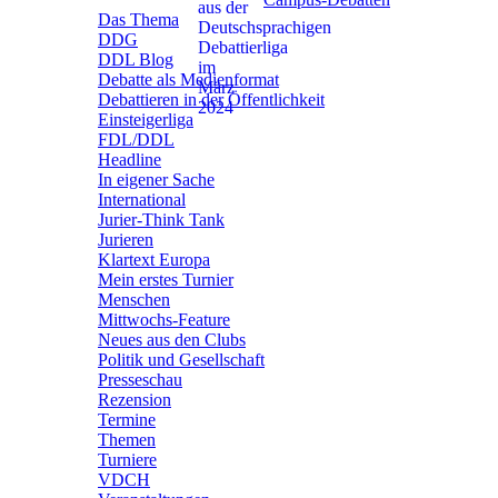
Das Thema
DDG
DDL Blog
Debatte als Medienformat
Debattieren in der Öffentlichkeit
Einsteigerliga
FDL/DDL
Headline
In eigener Sache
International
Jurier-Think Tank
Jurieren
Klartext Europa
Mein erstes Turnier
Menschen
Mittwochs-Feature
Neues aus den Clubs
Politik und Gesellschaft
Presseschau
Rezension
Termine
Themen
Turniere
VDCH