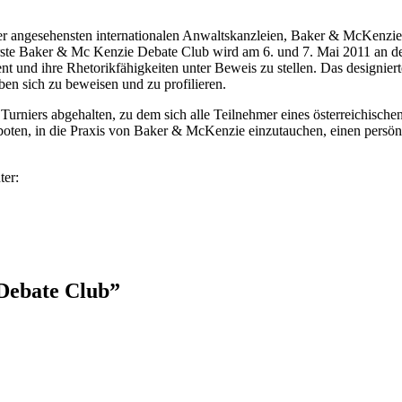
der angesehensten internationalen Anwaltskanzleien, Baker & McKenzie
e Baker & Mc Kenzie Debate Club wird am 6. und 7. Mai 2011 an der W
 und ihre Rhetorikfähigkeiten unter Beweis zu stellen. Das designierte 
en sich zu beweisen und zu profilieren.
niers abgehalten, zu dem sich alle Teilnehmer eines österreichischen 
en, in die Praxis von Baker & McKenzie einzutauchen, einen persönl
ter:
Debate Club”