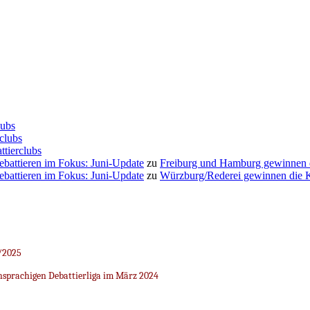
lubs
clubs
ttierclubs
Debattieren im Fokus: Juni-Update
zu
Freiburg und Hamburg gewinnen
Debattieren im Fokus: Juni-Update
zu
Würzburg/Rederei gewinnen die K
/2025
sprachigen Debattierliga im März 2024