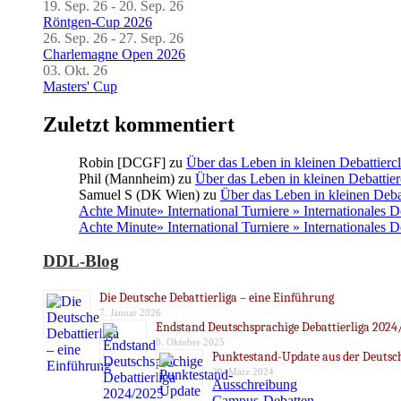
19. Sep. 26 - 20. Sep. 26
Röntgen-Cup 2026
26. Sep. 26 - 27. Sep. 26
Charlemagne Open 2026
03. Okt. 26
Masters' Cup
Zuletzt kommentiert
Robin [DCGF]
zu
Über das Leben in kleinen Debattierc
Phil (Mannheim)
zu
Über das Leben in kleinen Debattier
Samuel S (DK Wien)
zu
Über das Leben in kleinen Deba
Achte Minute» International Turniere » Internationales 
Achte Minute» International Turniere » Internationales 
DDL-Blog
Die Deutsche Debattierliga – eine Einführung
7. Januar 2026
Endstand Deutschsprachige Debattierliga 2024
8. Oktober 2025
Punktestand-Update aus der Deutsch
20. März 2024
Ausschreibung
Campus-Debatten