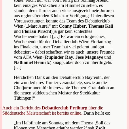
sollte. Nicht nur war von Freitag bis Sonntag Abend
kein einziges Wölkchen am Himmel zu sehen, es
standen dem Turnier auch viele ausgezeichnete Juroren
aus regionsfremden Klubs zur Verfügung. Unter diesen
Voraussetzungen konnte das Team des Debattierklub
Wien („Marc Aurel“ mit
Conny Huber
,
Thomas Keil
und
Florian Prischl
) ja gar kein schlechtes
Wochenende haben! […] Es war ein erfolgreiches
Wochenende für den Debattierklub Wien: Florian zog
ins Finale ein, unser Team hat viel gelernt und gut
debattiert – dabei schafften wir es auch, unsere Freunde
vom AFA Wien (
Rupinder Ray
,
Jose Magnaye
und
Nathaniel Heinritz
) knapp, aber doch zu überflügeln.
[…]
Herzlichen Dank an den Debattierclub Bayreuth, der
ein wunderbares Turnier veranstaltete, sowie an die
Chefjurorinnen für interessante Themen. Gratulation an
die neuen süddeutschen Meister der Streitkultur
Tübingen!“
Auch ein Bericht des
Debattierclub Freiburg
über die
Süddeutsche Meisterschaft ist bereits online.
Darin heißt es:
„Im Halbfinale am Sonntag mit dem Thema ‚Soll das
Klonen von Menschen erlaubt werden?‘ sah
Zsolt