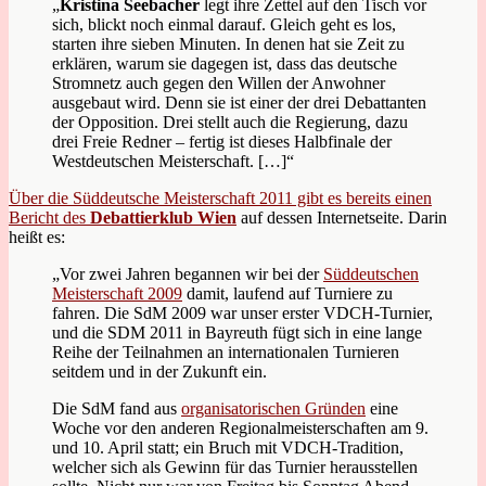
„
Kristina Seebacher
legt ihre Zettel auf den Tisch vor
sich, blickt noch einmal darauf. Gleich geht es los,
starten ihre sieben Minuten. In denen hat sie Zeit zu
erklären, warum sie dagegen ist, dass das deutsche
Stromnetz auch gegen den Willen der Anwohner
ausgebaut wird. Denn sie ist einer der drei Debattanten
der Opposition. Drei stellt auch die Regierung, dazu
drei Freie Redner – fertig ist dieses Halbfinale der
Westdeutschen Meisterschaft. […]“
Über die Süddeutsche Meisterschaft 2011 gibt es bereits einen
Bericht des
Debattierklub Wien
auf dessen Internetseite. Darin
heißt es:
„Vor zwei Jahren begannen wir bei der
Süddeutschen
Meisterschaft 2009
damit, laufend auf Turniere zu
fahren. Die SdM 2009 war unser erster VDCH-Turnier,
und die SDM 2011 in Bayreuth fügt sich in eine lange
Reihe der Teilnahmen an internationalen Turnieren
seitdem und in der Zukunft ein.
Die SdM fand aus
organisatorischen Gründen
eine
Woche vor den anderen Regionalmeisterschaften am 9.
und 10. April statt; ein Bruch mit VDCH-Tradition,
welcher sich als Gewinn für das Turnier herausstellen