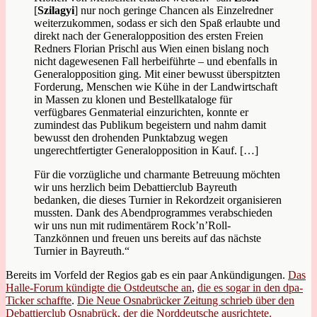
[
Szilagyi
]
nur noch geringe Chancen als Einzelredner
weiterzukommen, sodass er sich den Spaß erlaubte und
direkt nach der Generalopposition des ersten Freien
Redners Florian Prischl aus Wien einen bislang noch
nicht dagewesenen Fall herbeiführte – und ebenfalls in
Generalopposition ging. Mit einer bewusst überspitzten
Forderung, Menschen wie Kühe in der Landwirtschaft
in Massen zu klonen und Bestellkataloge für
verfügbares Genmaterial einzurichten, konnte er
zumindest das Publikum begeistern und nahm damit
bewusst den drohenden Punktabzug wegen
ungerechtfertigter Generalopposition in Kauf. […]
Für die vorzügliche und charmante Betreuung möchten
wir uns herzlich beim Debattierclub Bayreuth
bedanken, die dieses Turnier in Rekordzeit organisieren
mussten. Dank des Abendprogrammes verabschieden
wir uns nun mit rudimentärem Rock’n’Roll-
Tanzkönnen und freuen uns bereits auf das nächste
Turnier in Bayreuth.“
Bereits im Vorfeld der Regios gab es ein paar Ankündigungen.
Das
Halle-Forum kündigte die Ostdeutsche an
,
die es sogar in den dpa-
Ticker schaffte
.
Die Neue Osnabrücker Zeitung schrieb über den
Debattierclub Osnabrück, der die Norddeutsche ausrichtete.