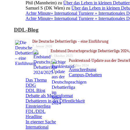
Phil (Mannheim)
zu
Über das Leben in kleinen Debattier
Samuel S (DK Wien)
zu
Über das Leben in kleinen Deba
Achte Minute» International Turniere » Internationales 
Achte Minute» International Turniere » Internationales 
DDL-Blog
Die Deutsche Debattierliga – eine Einführung
7. Januar 2026
Endstand Deutschsprachige Debattierliga 2024
8. Oktober 2025
Punktestand-Update aus der Deutsch
20. März 2024
Ausschreibung
Campus-Debatten
Das Thema
DDG
DDL Blog
Debatte als Medienformat
Debattieren in der Öffentlichkeit
Einsteigerliga
FDL/DDL
Headline
In eigener Sache
International