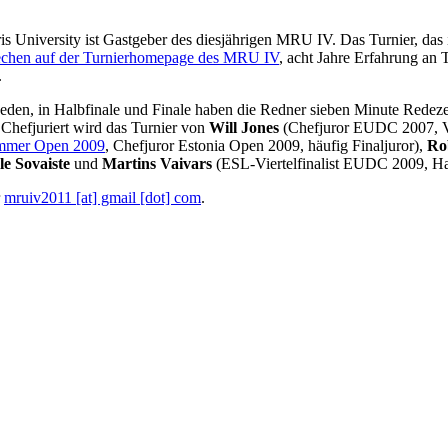
 University ist Gastgeber des diesjährigen MRU IV. Das Turnier, das i
rechen auf der Turnierhomepage des MRU IV
, acht Jahre Erfahrung an 
.
den, in Halbfinale und Finale haben die Redner sieben Minute Redeze
 Chefjuriert wird das Turnier von
Will Jones
(Chefjuror EUDC 2007, Vi
ummer Open 2009
, Chefjuror Estonia Open 2009, häufig Finaljuror),
Ro
e Sovaiste
und
Martins Vaivars
(ESL-Viertelfinalist EUDC 2009, Hal
r
mruiv2011 [at] gmail [dot] com
.