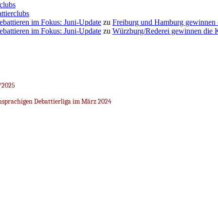
clubs
ttierclubs
Debattieren im Fokus: Juni-Update
zu
Freiburg und Hamburg gewinnen
Debattieren im Fokus: Juni-Update
zu
Würzburg/Rederei gewinnen die K
/2025
sprachigen Debattierliga im März 2024