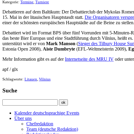
Kategorie:
Termine
,
Turniere
Debattieren auf dem Baltikum: Der Debattierclub der Mykolas Romeris
15. Mai in der litauischen Hauptstasdt statt.
Die Organisatoren versp
einer der schönsten europäischen Hauptstädte auf die Beine zu stellen
Debattiert wird im Format BPS über fünf Vorrunden mit 5-Minuten-Re
das beste Bier Europas und eine Stadtführung durch Vilnius, heißt es.
unterstützt wird er von
Mark Manson
(
Sieger des Tilbury House S
Estonia Open 2008),
Aiste Dumbryte
(EFL-Weltmeisterin 2009),
Egl
Mehr Information gibt es auf der
Internetseite des MRU IV
oder unte
apf / glx
Schlagworte:
Litauen
,
Vilnius
Suche
Kalender deutschsprachige Events
Über uns
Chefredaktion
Team (deutsche Redaktion)