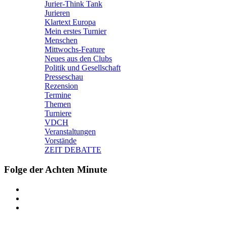
Jurier-Think Tank
Jurieren
Klartext Europa
Mein erstes Turnier
Menschen
Mittwochs-Feature
Neues aus den Clubs
Politik und Gesellschaft
Presseschau
Rezension
Termine
Themen
Turniere
VDCH
Veranstaltungen
Vorstände
ZEIT DEBATTE
Folge der Achten Minute