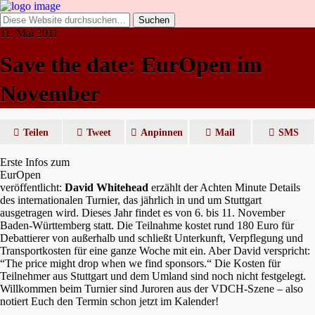
11. Mai 2011
Save the date: EurOpen im
November
Teilen
Tweet
Anpinnen
Mail
SMS
Erste Infos zum
EurOpen
veröffentlicht:
David Whitehead
erzählt der Achten Minute Details
des internationalen Turnier, das jährlich in und um Stuttgart
ausgetragen wird. Dieses Jahr findet es von 6. bis 11. November
Baden-Württemberg statt. Die Teilnahme kostet rund 180 Euro für
Debattierer von außerhalb und schließt Unterkunft, Verpflegung und
Transportkosten für eine ganze Woche mit ein. Aber David verspricht:
“The price might drop when we find sponsors.“ Die Kosten für
Teilnehmer aus Stuttgart und dem Umland sind noch nicht festgelegt.
Willkommen beim Turnier sind Juroren aus der VDCH-Szene – also
notiert Euch den Termin schon jetzt im Kalender!