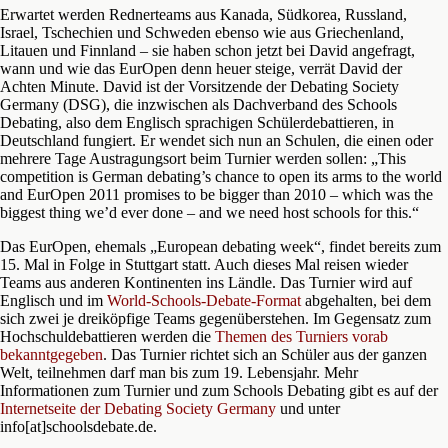
Erwartet werden Rednerteams aus Kanada, Südkorea, Russland,
Israel, Tschechien und Schweden ebenso wie aus Griechenland,
Litauen und Finnland – sie haben schon jetzt bei David angefragt,
wann und wie das EurOpen denn heuer steige, verrät David der
Achten Minute. David ist der Vorsitzende der Debating Society
Germany (DSG), die inzwischen als Dachverband des Schools
Debating, also dem Englisch sprachigen Schülerdebattieren, in
Deutschland fungiert. Er wendet sich nun an Schulen, die einen oder
mehrere Tage Austragungsort beim Turnier werden sollen: „This
competition is German debating’s chance to open its arms to the world
and EurOpen 2011 promises to be bigger than 2010 – which was the
biggest thing we’d ever done – and we need host schools for this.“
Das EurOpen, ehemals „European debating week“, findet bereits zum
15. Mal in Folge in Stuttgart statt. Auch dieses Mal reisen wieder
Teams aus anderen Kontinenten ins Ländle. Das Turnier wird auf
Englisch und im
World-Schools-Debate-Format
abgehalten, bei dem
sich zwei je dreiköpfige Teams gegenüberstehen. Im Gegensatz zum
Hochschuldebattieren werden die
Themen des Turniers vorab
bekanntgegeben
. Das Turnier richtet sich an Schüler aus der ganzen
Welt, teilnehmen darf man bis zum 19. Lebensjahr. Mehr
Informationen zum Turnier und zum Schools Debating gibt es auf der
Internetseite der Debating Society Germany
und unter
info[at]schoolsdebate.de.