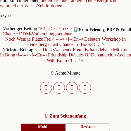
Publikum unterhalten,
indem sie unter anderem eine Bierpflicht
während der Wiesn-Zeit forderten
.
xzy / tr
Vorheriger Beitrag
<!--:de-->Letzte
Chance: DDM-Vorbereitungsseminar
Noch Wenige Plätze Frei<!--:--><!--:en-->Debaters Workshop In
Heidelberg / Last Chance To Book<!--:-->
Nächster Beitrag
<!--:de-->Aachener Freundschaftsdebatte Mit Und
In Bonn<!--:--><!--:en-->Friendship Debates Of Debattierclub Aachen
With Bonn <!--:-->
© Achte Minute
Zum Seitenanfang
Mobil
Desktop