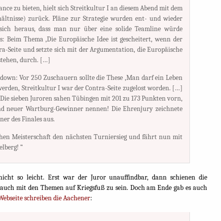
ce zu bieten, hielt sich Streitkultur I an diesem Abend mit dem
ältnisse) zurück. Pläne zur Strategie wurden ent- und wieder
e sich heraus, dass man nur über eine solide Teamline würde
: Beim Thema ‚Die Europäische Idee ist gescheitert, wenn der
tra-Seite und setzte sich mit der Argumentation, die Europäische
tehen, durch. […]
down: Vor 250 Zuschauern sollte die These ‚Man darf ein Leben
 werden, Streitkultur I war der Contra-Seite zugelost worden. […]
Die sieben Juroren sahen Tübingen mit 201 zu 173 Punkten vorn,
 und neuer Wartburg-Gewinner nennen! Die Ehrenjury zeichnete
er des Finales aus.
hen Meisterschaft den nächsten Turniersieg und fährt nun mit
lberg! “
icht so leicht. Erst war der Juror unauffindbar, dann schienen die
s auch mit den Themen auf Kriegsfuß zu sein. Doch am Ende gab es auch
Webseite schreiben die Aachener
: