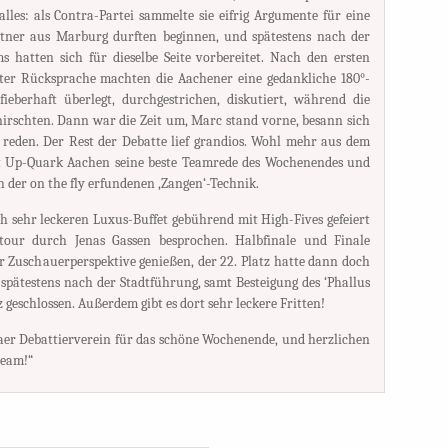
lles: als Contra-Partei sammelte sie eifrig Argumente für eine
artner aus Marburg durften beginnen, und spätestens nach der
 hatten sich für dieselbe Seite vorbereitet. Nach den ersten
ter Rücksprache machten die Aachener eine gedankliche 180°-
ieberhaft überlegt, durchgestrichen, diskutiert, während die
irschten. Dann war die Zeit um, Marc stand vorne, besann sich
reden. Der Rest der Debatte lief grandios. Wohl mehr aus dem
lt Up-Quark Aachen seine beste Teamrede des Wochenendes und
ch der on the fly erfundenen ‚Zangen‘-Technik.
 sehr leckeren Luxus-Buffet gebührend mit High-Fives gefeiert
tour durch Jenas Gassen besprochen. Halbfinale und Finale
 Zuschauerperspektive genießen, der 22. Platz hatte dann doch
spätestens nach der Stadtführung, samt Besteigung des ‘Phallus
rz geschlossen. Außerdem gibt es dort sehr leckere Fritten!
er Debattierverein für das schöne Wochenende, und herzlichen
team!“