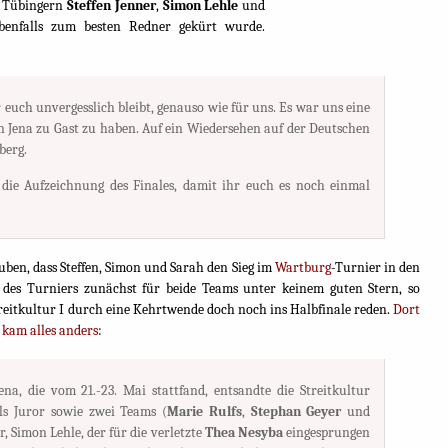
n Tübingern
Steffen Jenner
,
Simon Lehle
und
enfalls zum besten Redner gekürt wurde.
 euch unvergesslich bleibt, genauso wie für uns. Es war uns eine
in Jena zu Gast zu haben. Auf ein Wiedersehen auf der Deutschen
berg.
 die Aufzeichnung des Finales, damit ihr euch es noch einmal
ben, dass Steffen, Simon und Sarah den Sieg im
Wartburg
-Turnier in den
 des Turniers zunächst für beide Teams unter keinem guten Stern, so
reitkultur I durch eine Kehrtwende doch noch ins Halbfinale reden.
Dort
s kam alles anders
:
ena, die vom 21.-23. Mai stattfand, entsandte die Streitkultur
s Juror sowie zwei Teams (
Marie Rulfs
,
Stephan Geyer
und
r, Simon Lehle, der für die verletzte
Thea Nesyba
eingesprungen