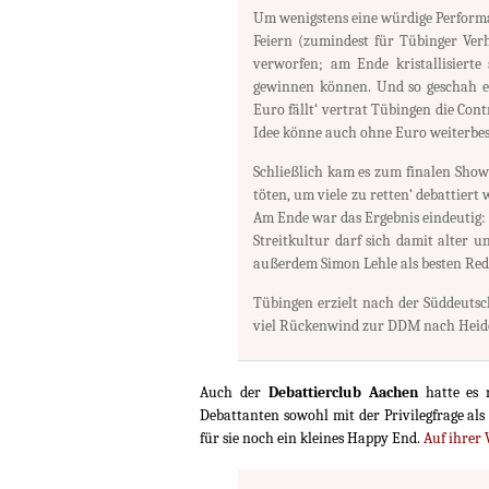
Um wenigstens eine würdige Performan
Feiern (zumindest für Tübinger Verh
verworfen; am Ende kristallisiert
gewinnen können. Und so geschah es
Euro fällt‘ vertrat Tübingen die Con
Idee könne auch ohne Euro weiterbes
Schließlich kam es zum finalen Show
töten, um viele zu retten‘ debattiert
Am Ende war das Ergebnis eindeutig: 
Streitkultur darf sich damit alter
außerdem Simon Lehle als besten Redn
Tübingen erzielt nach der Süddeutsc
viel Rückenwind zur DDM nach Heide
Auch der
Debattierclub Aachen
hatte es n
Debattanten sowohl mit der Privilegfrage al
für sie noch ein kleines Happy End.
Auf ihrer 