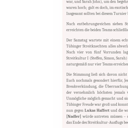
war, und Sarah John), um den begehr
waren hoch; galt es doch, im exotisc
Insgesamt sollten bei diesem Turnier
Nach entbehrungsreichen sieben St
erreichten die beiden Teams schließl
Der Samstag wartete mit einem ech
Tübinger Streitknechten alles abver
Nach vier von fünf Vorrunden lag 
Streitkultur I (Steffen, Simon, Sarah)
naturgemäß nur vier Teams erreichen 
Die Stimmung ließ sich davon nicht
Euch nochmals gesondert hierfür, Je
Breakverkündung, die Überraschung:
der vernehmlich höchsten jemals 
Unmögliche möglich gemacht und sic
Tübinger Freude war groß und konnte
nun gegen
Lukas Haffert
und die wa
[Nadler]
würde antreten müssen – d
das Ende des Streitkultur-Ausflugs be