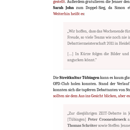
gestellt
. Außerdem gratulieren die Jenaer de
Sarah John
zum Doppel-Sieg, da Simon eb
Weiterhin heißt es
:
„Wir hoffen, dass das Wochenende für
Freude, so viele Teams wie noch nie 
Debattiermeisterschaft 2011 in Heidel
[…] In Kürze folgen die Bilder und
angucken könnt.“
Die
Streitkultur Tübingen
kann es kaum glau
OPD-Club holen konnten. Stand der Verlauf
konnten sich die tapferen Debattanten von St
sollten sie dem Aus ins Gesicht blicken, aber e
„Zur diesjährigen ZEIT-Debatte in J
[Tübingen]
Peter Croonenbroeck
al
Thomas Schröter
sowie Steffen Jenne