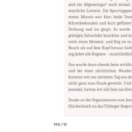
sind ein Allgemeingut‘ noch einmal a
staatliche Lotterie. Die Sparringsp
ersten Minute war klar: beide Teams
Schrecksekunden und kurz geflüster
Drehung und los ging’s. Es wurde f
geistigen Zahnräder knackten und kn
noch einen Moment, und fing an zu 
Bauch als auf dem Kopf heraus hie
zog dabei alle Register – einschließli
Das wurde dann abends beim wirklich
und bei einer nächtlichen Wander
konnten wir am nächsten Tag aus der
nicht ganz zum Finale gereicht. Und 
jenensis’, hatten wir alle Jena ins He
Danke an die Organisatoren vom Jena
Glückwünsch an das Tübinger Sieger
vro / tr