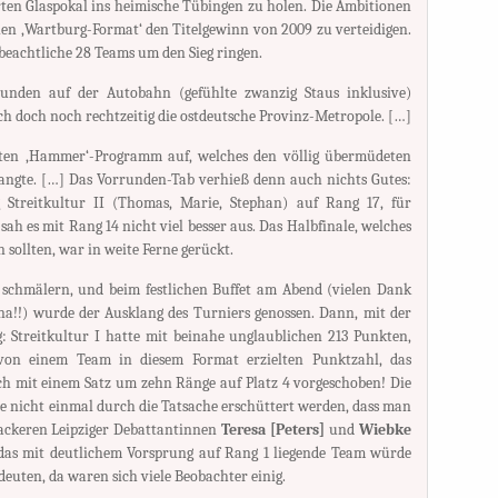
ten Glaspokal ins heimische Tübingen zu holen. Die Ambitionen
hen ‚Wartburg-Format‘ den Titelgewinn von 2009 zu verteidigen.
 beachtliche 28 Teams um den Sieg ringen.
unden auf der Autobahn (gefühlte zwanzig Staus inklusive)
ich doch noch rechtzeitig die ostdeutsche Provinz-Metropole. […]
ten ‚Hammer‘-Programm auf, welches den völlig übermüdeten
langte. […] Das Vorrunden-Tab verhieß denn auch nichts Gutes:
Streitkultur II (Thomas, Marie, Stephan) auf Rang 17, für
 sah es mit Rang 14 nicht viel besser aus. Das Halbfinale, welches
sollten, war in weite Ferne gerückt.
 schmälern, und beim festlichen Buffet am Abend (vielen Dank
na!!) wurde der Ausklang des Turniers genossen. Dann, mit der
 Streitkultur I hatte mit beinahe unglaublichen 213 Punkten,
von einem Team in diesem Format erzielten Punktzahl, das
h mit einem Satz um zehn Ränge auf Platz 4 vorgeschoben! Die
 nicht einmal durch die Tatsache erschüttert werden, dass man
ckeren Leipziger Debattantinnen
Teresa [Peters]
und
Wiebke
as mit deutlichem Vorsprung auf Rang 1 liegende Team würde
deuten, da waren sich viele Beobachter einig.