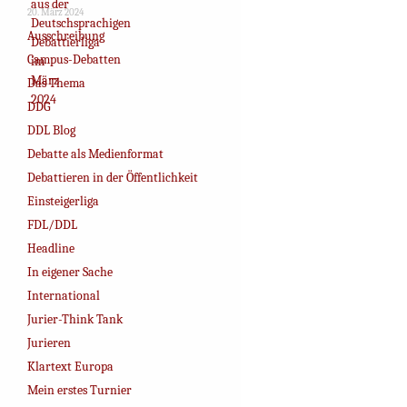
20. März 2024
Ausschreibung
Campus-Debatten
Das Thema
DDG
DDL Blog
Debatte als Medienformat
Debattieren in der Öffentlichkeit
Einsteigerliga
FDL/DDL
Headline
In eigener Sache
International
Jurier-Think Tank
Jurieren
Klartext Europa
Mein erstes Turnier