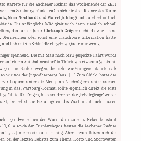
otto startete für die Aachener Redner das Wochenende der ZEIT
vor dem Seminargebäude trafen sich die drei Redner des Teams
ulz
,
Nina Neidhardt
und
Marcel Jühling
) mit durchschnittlich
bäude. Die anfängliche Müdigkeit wich dann ziemlich schnell
tellten, dass unser Juror
Christoph Gröger
nicht da war – und
 Sternzeichen oder sonst eine brauchbare Information hatte.
 und hob mit 4 h Schlaf die ehrgeizige Quote nur wenig.
niger spannend. Die mit Stau nach Stau gespickte Fahrt wurde
er auf einem Autobahnrasthof in Thüringen etwas aufgemischt.
egen und Schleichwegen, die mehr wie Garageneinfahrten als
den wir vor der Jugendherberge Jena. […] Zum Glück hatte der
ss wir bequem unter die Menge an Nachzüglern untertauchen
g in das ‚Wartburg‘-Format, sollte eigentlich direkt die erste
ch gefühlte 100 Fragen, insbesondere bei der ‚Privilegfrage‘ wurde
akt, bis selbst die Geduldigsten das Wort nicht mehr hören
doch irgendwie schien der Wurm drin zu sein. Neben konstant
 10, 6, 4 sowie der Turniersieger) fassten die Aachener Redner
f [, …] nie passte es so richtig. Aber davon ließen sich die
en bei der letzten Debatte zum Thema ‚Lotto und Sportwetten