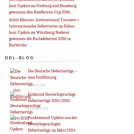
Juni-Update
zu
Freiburg und Hamburg
gewinnen den Reedhoven-Cup 2026
Achte Minute» International Turniere »
Internationales Debattieren im Fokus:
Juni-Update
zu
Würzburg/Rederei
gewinnen die Karlsdebatten 2026 in
Karlsruhe
DDL-BLOG
Die Deutsche Debattierliga –
eine Einführung
7. Januar 2026
Endstand Deutschsprachige
Debattierliga 2024/2025
8. Oktober 2025
Punktestand-Update aus der
Deutschsprachigen
Debattierliga im März 2024