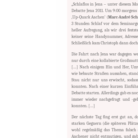
„Schlaflos in Jena – unter diesem M
Debatte Jena 2011. Um 9:00 morgens 
‚Up-Quark Aachen‘ (
Marc-André Sch
3 Stunden Schlaf vor dem Seminarge
heller Aufregung, als wir drei fests
keiner seine Handynummer, Adresse,
Schließlich kam Christoph dann doch,
Die Fahrt nach Jena war dagegen we
nur durch eine kollabierte Großmutt
[…] Nach einigem Hin und Her, Umw
wie bebaute Straßen aussahen, stan
Stau nicht nur uns erwischt, soda
konnten. Nach einer kurzen Einführun
Debatte starten. Allerdings gab es no
immer wieder nachgefragt und -geh
konnten. […]
Der nächste Tag fing erst gut an, 
starken Gegnern (die späteren Plätze
wohl regelmäßig das Thema falsch au
Aachener nicht entmutigen, und gab