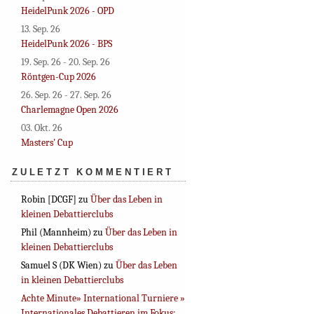
HeidelPunk 2026 - OPD
13. Sep. 26
HeidelPunk 2026 - BPS
19. Sep. 26 - 20. Sep. 26
Röntgen-Cup 2026
26. Sep. 26 - 27. Sep. 26
Charlemagne Open 2026
03. Okt. 26
Masters' Cup
ZULETZT KOMMENTIERT
Robin [DCGF]
zu
Über das Leben in
kleinen Debattierclubs
Phil (Mannheim)
zu
Über das Leben in
kleinen Debattierclubs
Samuel S (DK Wien)
zu
Über das Leben
in kleinen Debattierclubs
Achte Minute» International Turniere »
Internationales Debattieren im Fokus: