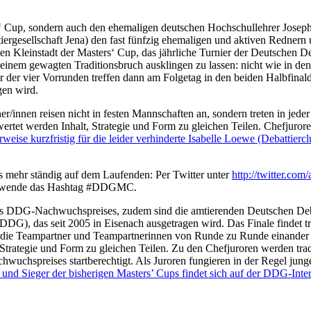
up, sondern auch den ehemaligen deutschen Hochschullehrer Joseph 
iergesellschaft Jena) den fast fünfzig ehemaligen und aktiven Rednern 
n Kleinstadt der Masters‘ Cup, das jährliche Turnier der Deutschen D
einem gewagten Traditionsbruch ausklingen zu lassen: nicht wie in de
er vier Vorrunden treffen dann am Folgetag in den beiden Halbfinaldeb
gen wird.
r/innen reisen nicht in festen Mannschaften an, sondern treten in jeder
ertet werden Inhalt, Strategie und Form zu gleichen Teilen. Chefjuror
weise kurzfristig für die leider verhinderte Isabelle Loewe (Debattier
s mehr ständig auf dem Laufenden: Per Twitter unter
http://twitter.com
, verwende das Hashtag #DDGMC.
 DDG-Nachwuchspreises, zudem sind die amtierenden Deutschen Debatti
DG), das seit 2005 in Eisenach ausgetragen wird. Das Finale findet tra
m die Teampartner und Teampartnerinnen von Runde zu Runde einander zu
, Strategie und Form zu gleichen Teilen. Zu den Chefjuroren werden tr
uchspreises startberechtigt. Als Juroren fungieren in der Regel ju
und Sieger der bisherigen Masters’ Cups findet sich auf der DDG-Inter