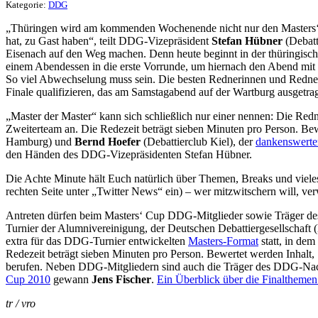
Kategorie:
DDG
„Thüringen wird am kommenden Wochenende nicht nur den Masters‘ C
hat, zu Gast haben“, teilt DDG-Vizepräsident
Stefan Hübner
(Debatt
Eisenach auf den Weg machen. Denn heute beginnt in der thüringische
einem Abendessen in die erste Vorrunde, um hiernach den Abend mit 
So viel Abwechselung muss sein. Die besten Rednerinnen und Redner d
Finale qualifizieren, das am Samstagabend auf der Wartburg ausgetra
„Master der Master“ kann sich schließlich nur einer nennen: Die Redne
Zweiterteam an. Die Redezeit beträgt sieben Minuten pro Person. Bew
Hamburg) und
Bernd Hoefer
(Debattierclub Kiel), der
dankenswerter
den Händen des DDG-Vizepräsidenten Stefan Hübner.
Die Achte Minute hält Euch natürlich über Themen, Breaks und viele
rechten Seite unter „Twitter News“ ein) – wer mitzwitschern will
Antreten dürfen beim Masters‘ Cup DDG-Mitglieder sowie Träger des
Turnier der Alumnivereinigung, der Deutschen Debattiergesellschaft (D
extra für das DDG-Turnier entwickelten
Masters-Format
statt, in de
Redezeit beträgt sieben Minuten pro Person. Bewertet werden Inhalt
berufen. Neben DDG-Mitgliedern sind auch die Träger des DDG-Nachw
Cup 2010
gewann
Jens Fischer
.
Ein Überblick über die Finalthemen 
tr / vro