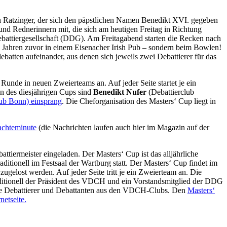
Ratzinger, der sich den päpstlichen Namen Benedikt XVI. gegeben
und Rednerinnern mit, die sich am heutigen Freitag in Richtung
ebattiergesellschaft (DDG). Am Freitagabend starten die Recken nach
n Jahren zuvor in einem Eisenacher Irish Pub – sondern beim Bowlen!
atten aufeinander, aus denen sich jeweils zwei Debattierer für das
 Runde in neuen Zweierteams an. Auf jeder Seite startet je ein
en des diesjährigen Cups sind
Benedikt Nufer
(Debattierclub
club Bonn) einsprang
. Die Cheforganisation des Masters‘ Cup liegt in
/achteminute
(die Nachrichten laufen auch hier im Magazin auf der
ermeister eingeladen. Der Masters‘ Cup ist das alljährliche
ditionell im Festsaal der Wartburg statt. Der Masters‘ Cup findet im
gelost werden. Auf jeder Seite tritt je ein Zweierteam an. Die
aditionell der Präsident des VDCH und ein Vorstandsmitglied der DDG
nge Debattierer und Debattanten aus den VDCH-Clubs. Den
Masters‘
netseite.