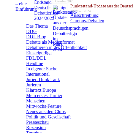
8. Oktober 2025
Punktestand-Update aus der Deutsch
20. März 2024
Ausschreibung
Campus-Debatten
Das Thema
DDG
DDL Blog
Debatte als Medienformat
Debattieren in der Öffentlichkeit
Einsteigerliga
FDL/DDL
Headline
In eigener Sache
International
Jurier-Think Tank
Jurieren
Klartext Europa
Mein erstes Turnier
Menschen
Mittwochs-Feature
Neues aus den Clubs
Politik und Gesellschaft
Presseschau
Rezension
Termine