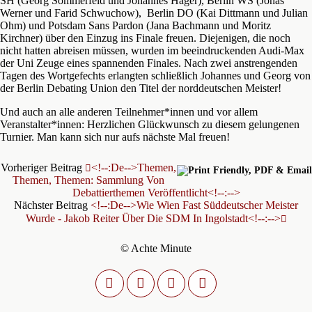
SH (Georg Sommerfeld und Johannes Häger), Berlin WS (Jonas
Werner und Farid Schwuchow), Berlin DO (Kai Dittmann und Julian
Ohm) und Potsdam Sans Pardon (Jana Bachmann und Moritz
Kirchner) über den Einzug ins Finale freuen. Diejenigen, die noch
nicht hatten abreisen müssen, wurden im beeindruckenden Audi-Max
der Uni Zeuge eines spannenden Finales. Nach zwei anstrengenden
Tagen des Wortgefechts erlangten schließlich Johannes und Georg von
der Berlin Debating Union den Titel der norddeutschen Meister!
Und auch an alle anderen Teilnehmer*innen und vor allem
Veranstalter*innen: Herzlichen Glückwunsch zu diesem gelungenen
Turnier. Man kann sich nur aufs nächste Mal freuen!
Vorheriger Beitrag
<!--:de-->Themen,
Themen, Themen: Sammlung Von
Debattierthemen Veröffentlicht<!--:-->
Nächster Beitrag
<!--:de-->Wie Wien Fast Süddeutscher Meister
Wurde - Jakob Reiter Über Die SDM In Ingolstadt<!--:-->
© Achte Minute