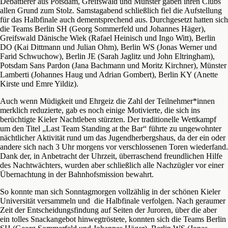
Debattierer aus Potsdam, Greifswald und Münster gaben ihren Clubs
allen Grund zum Stolz. Samstagabend schließlich fiel die Aufstellung
für das Halbfinale auch dementsprechend aus. Durchgesetzt hatten sich
die Teams Berlin SH (Georg Sommerfeld und Johannes Häger),
Greifswald Dänische Wiek (Rafael Heinisch und Ingo Witt), Berlin
DO (Kai Dittmann und Julian Ohm), Berlin WS (Jonas Werner und
Farid Schwuchow), Berlin JE (Sarah Jaglitz und John Eltringham),
Potsdam Sans Pardon (Jana Bachmann und Moritz Kirchner), Münster
Lamberti (Johannes Haug und Adrian Gombert), Berlin KY (Anette
Kirste und Emre Yildiz).
Auch wenn Müdigkeit und Ehrgeiz die Zahl der Teilnehmer*innen
merklich reduzierte, gab es noch einige Motivierte, die sich ins
berüchtigte Kieler Nachtleben stürzten. Der traditionelle Wettkampf
um den Titel „Last Team Standing at the Bar“ führte zu ungewohnter
nächtlicher Aktivität rund um das Jugendherbergshaus, da der ein oder
andere sich nach 3 Uhr morgens vor verschlossenen Toren wiederfand.
Dank der, in Anbetracht der Uhrzeit, überraschend freundlichen Hilfe
des Nachtwächters, wurden aber schließlich alle Nachzügler vor einer
Übernachtung in der Bahnhofsmission bewahrt.
So konnte man sich Sonntagmorgen vollzählig in der schönen Kieler
Universität versammeln und die Halbfinale verfolgen. Nach geraumer
Zeit der Entscheidungsfindung auf Seiten der Juroren, über die aber
ein tolles Snackangebot hinwegtröstete, konnten sich die Teams Berlin