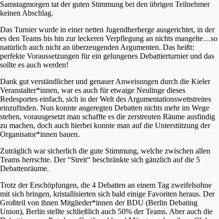
Samstagmorgen tat der guten Stimmung bei den übrigen Teilnehmer
keinen Abschlag.
Das Turnier wurde in einer netten Jugendherberge ausgerichtet, in der
es den Teams bis hin zur leckeren Verpflegung an nichts mangelte…so
natürlich auch nicht an überzeugenden Argumenten. Das heißt:
perfekte Voraussetzungen für ein gelungenes Debattierturnier und das
sollte es auch werden!
Dank gut verständlicher und genauer Anweisungen durch die Kieler
Veranstalter*innen, war es auch für etwaige Neulinge dieses
Redesportes einfach, sich in der Welt des Argumentationswettstreites
einzufinden. Nun konnte angeregten Debatten nichts mehr im Wege
stehen, vorausgesetzt man schaffte es die zerstreuten Räume ausfindig
zu machen, doch auch hierbei konnte man auf die Unterstützung der
Organisator*innen bauen.
Zuträglich war sicherlich die gute Stimmung, welche zwischen allen
Teams herrschte. Der “Streit“ beschränkte sich gänzlich auf die 5
Debattenräume.
Trotz der Erschöpfungen, die 4 Debatten an einem Tag zweifelsohne
mit sich bringen, kristallisierten sich bald einige Favoriten heraus. Der
Großteil von ihnen Mitglieder*innen der BDU (Berlin Debating
Union), Berlin stellte schließlich auch 50% der Teams. Aber auch die