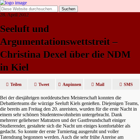
28. April 2012
Seeluft und
Argumentationswettstreit –
Christina Dexel über die NDM
in Kiel
Teilen
Tweet
Anpinnen
Mail
SMS
Bei der diesjährigen norddeutschen Meisterschaft konnten die
Debattierteams die würzige Seeluft Kiels genießen. Diejenigen Teams,
die bereits am Freitag den 20. anreisten, wurden für die erste Nacht in
einem sehr schönen Studentenwohnheim untergebracht. Dank
mehrerer geliehener Matratzen und der Gastfreundschaft einiger
Studierender, gestaltete sich die Nacht um einiges komfortabler als
gedacht. So konnte der erste Turniertag ausgeruht und voller
Tatendrang begonnen werden. Auch die sehr frühe Anreise am