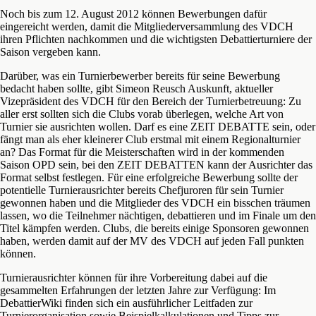
Noch bis zum 12. August 2012 können Bewerbungen dafür
eingereicht werden, damit die Mitgliederversammlung des VDCH
ihren Pflichten nachkommen und die wichtigsten Debattierturniere der
Saison vergeben kann.
Darüber, was ein Turnierbewerber bereits für seine Bewerbung
bedacht haben sollte, gibt Simeon Reusch Auskunft, aktueller
Vizepräsident des VDCH für den Bereich der Turnierbetreuung: Zu
aller erst sollten sich die Clubs vorab überlegen, welche Art von
Turnier sie ausrichten wollen. Darf es eine ZEIT DEBATTE sein, oder
fängt man als eher kleinerer Club erstmal mit einem Regionalturnier
an? Das Format für die Meisterschaften wird in der kommenden
Saison OPD sein, bei den ZEIT DEBATTEN kann der Ausrichter das
Format selbst festlegen. Für eine erfolgreiche Bewerbung sollte der
potentielle Turnierausrichter bereits Chefjuroren für sein Turnier
gewonnen haben und die Mitglieder des VDCH ein bisschen träumen
lassen, wo die Teilnehmer nächtigen, debattieren und im Finale um den
Titel kämpfen werden. Clubs, die bereits einige Sponsoren gewonnen
haben, werden damit auf der MV des VDCH auf jeden Fall punkten
können.
Turnierausrichter können für ihre Vorbereitung dabei auf die
gesammelten Erfahrungen der letzten Jahre zur Verfügung: Im
DebattierWiki finden sich ein ausführlicher Leitfaden zur
Turnierorganisation sowie Beispielkalkulationen und Tipps zur