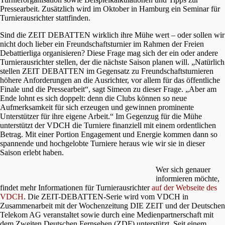
Pressearbeit. Zusätzlich wird im Oktober in Hamburg ein Seminar für
Turnierausrichter stattfinden.
Sind die ZEIT DEBATTEN wirklich ihre Mühe wert – oder sollen wir
nicht doch lieber ein Freundschaftsturnier im Rahmen der Freien
Debattierliga organisieren? Diese Frage mag sich der ein oder andere
Turnierausrichter stellen, der die nächste Saison planen will. „Natürlich
stellen ZEIT DEBATTEN im Gegensatz zu Freundschaftsturnieren
höhere Anforderungen an die Ausrichter, vor allem für das öffentliche
Finale und die Pressearbeit“, sagt Simeon zu dieser Frage. „Aber am
Ende lohnt es sich doppelt: denn die Clubs können so neue
Aufmerksamkeit für sich erzeugen und gewinnen prominente
Unterstützer für ihre eigene Arbeit.“ Im Gegenzug für die Mühe
unterstützt der VDCH die Turniere finanziell mit einem ordentlichen
Betrag. Mit einer Portion Engagement und Energie kommen dann so
spannende und hochgelobte Turniere heraus wie wir sie in dieser
Saison erlebt haben.
Wer sich genauer
informieren möchte,
findet mehr Informationen für Turnierausrichter
auf der Webseite des
VDCH
. Die ZEIT-DEBATTEN-Serie wird vom VDCH in
Zusammenarbeit mit der Wochenzeitung DIE ZEIT und der Deutschen
Telekom AG veranstaltet sowie durch eine Medienpartnerschaft mit
dem Zweiten Deutschen Fernsehen (ZDF) unterstützt. Seit einem