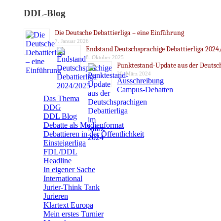
DDL-Blog
Die Deutsche Debattierliga – eine Einführung
7. Januar 2026
Endstand Deutschsprachige Debattierliga 2024
8. Oktober 2025
Punktestand-Update aus der Deutsch
20. März 2024
Ausschreibung
Campus-Debatten
Das Thema
DDG
DDL Blog
Debatte als Medienformat
Debattieren in der Öffentlichkeit
Einsteigerliga
FDL/DDL
Headline
In eigener Sache
International
Jurier-Think Tank
Jurieren
Klartext Europa
Mein erstes Turnier