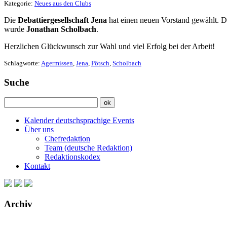
Kategorie:
Neues aus den Clubs
Die
Debattiergesellschaft Jena
hat einen neuen Vorstand gewählt. 
wurde
Jonathan Scholbach
.
Herzlichen Glückwunsch zur Wahl und viel Erfolg bei der Arbeit!
Schlagworte:
Agermissen
,
Jena
,
Pötsch
,
Scholbach
Suche
Kalender deutschsprachige Events
Über uns
Chefredaktion
Team (deutsche Redaktion)
Redaktionskodex
Kontakt
Archiv