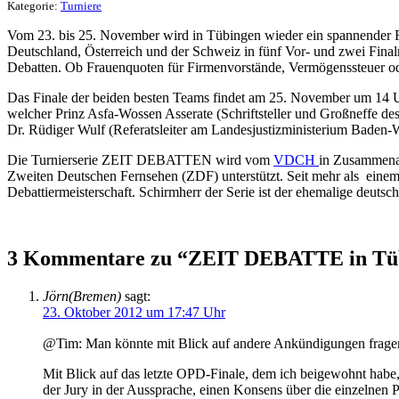
Kategorie:
Turniere
Vom 23. bis 25. November wird in Tübingen wieder ein spannender R
Deutschland, Österreich und der Schweiz in fünf Vor- und zwei Final
Debatten. Ob Frauenquoten für Firmenvorstände, Vermögenssteuer od
Das Finale der beiden besten Teams findet am 25. November um 14 Uh
welcher Prinz Asfa-Wossen Asserate (Schriftsteller und Großneffe de
Dr. Rüdiger Wulf (Referatsleiter am Landesjustizministerium Baden
Die Turnierserie ZEIT DEBATTEN wird vom
VDCH
in Zusammenar
Zweiten Deutschen Fernsehen (ZDF) unterstützt. Seit mehr als eine
Debattiermeisterschaft. Schirmherr der Serie ist der ehemalige deut
3 Kommentare zu “ZEIT DEBATTE in Tübing
Jörn(Bremen)
sagt:
23. Oktober 2012 um 17:47 Uhr
@Tim: Man könnte mit Blick auf andere Ankündigungen fragen:
Mit Blick auf das letzte OPD-Finale, dem ich beigewohnt habe,
der Jury in der Aussprache, einen Konsens über die einzelnen 