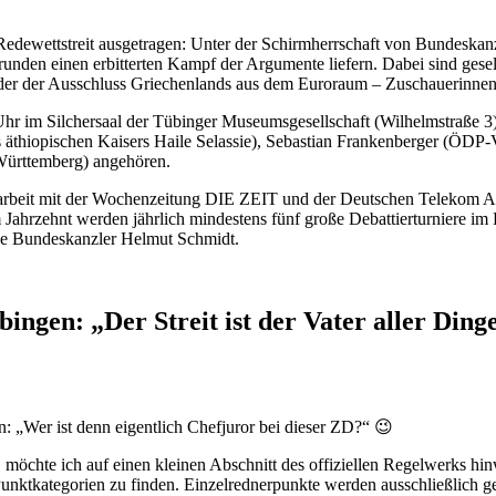
edewettstreit ausgetragen: Unter der Schirmherrschaft von Bundeskan
runden einen erbitterten Kampf der Argumente liefern. Dabei sind ges
er der Ausschluss Griechenlands aus dem Euroraum – Zuschauerinnen u
r im Silchersaal der Tübinger Museumsgesellschaft (Wilhelmstraße 3) 
s äthiopischen Kaisers Haile Selassie), Sebastian Frankenberger (ÖDP-V
-Württemberg) angehören.
beit mit der Wochenzeitung DIE ZEIT und der Deutschen Telekom AG 
m Jahrzehnt werden jährlich mindestens fünf große Debattierturnier
sche Bundeskanzler Helmut Schmidt.
en: „Der Streit ist der Vater aller Ding
 „Wer ist denn eigentlich Chefjuror bei dieser ZD?“ 😉
 möchte ich auf einen kleinen Abschnitt des offiziellen Regelwerks hin
Punktkategorien zu finden. Einzelrednerpunkte werden ausschließlich g