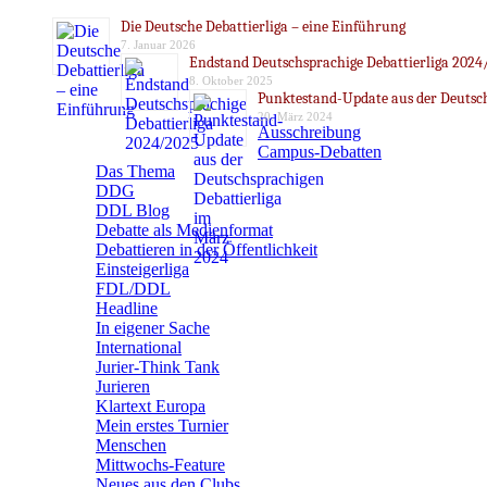
Die Deutsche Debattierliga – eine Einführung
7. Januar 2026
Endstand Deutschsprachige Debattierliga 2024
8. Oktober 2025
Punktestand-Update aus der Deutsch
20. März 2024
Ausschreibung
Campus-Debatten
Das Thema
DDG
DDL Blog
Debatte als Medienformat
Debattieren in der Öffentlichkeit
Einsteigerliga
FDL/DDL
Headline
In eigener Sache
International
Jurier-Think Tank
Jurieren
Klartext Europa
Mein erstes Turnier
Menschen
Mittwochs-Feature
Neues aus den Clubs