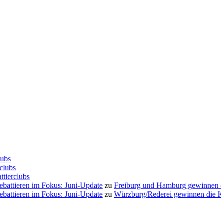
lubs
clubs
ttierclubs
Debattieren im Fokus: Juni-Update
zu
Freiburg und Hamburg gewinnen
Debattieren im Fokus: Juni-Update
zu
Würzburg/Rederei gewinnen die K