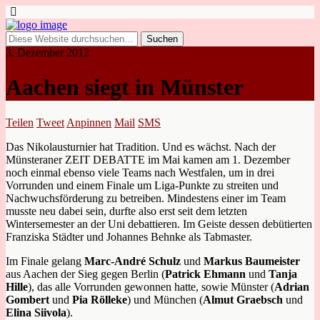
3. Dezember 2012
Aachen siegt in Münster
Teilen
Tweet
Anpinnen
Mail
SMS
Das Nikolausturnier hat Tradition. Und es wächst. Nach der
Münsteraner ZEIT DEBATTE im Mai kamen am 1. Dezember
noch einmal ebenso viele Teams nach Westfalen, um in drei
Vorrunden und einem Finale um Liga-Punkte zu streiten und
Nachwuchsförderung zu betreiben. Mindestens einer im Team
musste neu dabei sein, durfte also erst seit dem letzten
Wintersemester an der Uni debattieren. Im Geiste dessen debütierten
Franziska Städter und Johannes Behnke als Tabmaster.
Im Finale gelang
Marc-André Schulz
und
Markus Baumeister
aus Aachen der Sieg gegen Berlin (
Patrick Ehmann
und
Tanja
Hille
), das alle Vorrunden gewonnen hatte, sowie Münster (
Adrian
Gombert
und
Pia Rölleke
) und München (
Almut Graebsch
und
Elina Siivola
).