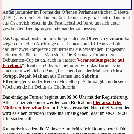
Anfängerturnier im Format der Offenen Parlamentarischen Debatte
(OPD) aus: den Debütanten-Cup. Teams aus ganz Deutschland und
aus Österreich reisen in die Fastnachtshochburg, um sich unter
geschützten Bedingungen miteinander zu messen.
Das Organisationsteam um Clubpräsidenten
Oliver Grytzmann
hat
wegen der hohen Nachfrage das Teamcap auf 18 Teams erhöht,
darunter zwei komplette Schülerteams aus Wiesbaden. Insgesamt
nehmen Schüler teil. „Man sieht: Die Resonanz für unseren
Debütanten-Cup ist da, auch in unserer
Veranstaltungsseite auf
Facebook
“, freut sich Oliver. Chefjuriert wird das Turnier von
einem rein weiblichen Panel, bestehend aus der Mainzerin
Sina
Strupp
,
Pegah Maham
aus Bremen und
Sabrina
Effenberger
von der
Rederei Heidelberg. Sabrina gibt an diesem
Wochenende ihr Debüt als Chefjurorin.
Das eintägige Turnier beginnt um 09.00 Uhr mit der Registrierung.
Alle Turnierteilnehmer werden zum Rollcall im
Plenarsaal der
Mittleren Kreuzbauten
im 1. Stock erwartet. Nach drei Vorrunden
wird es einen direkten Break ins Finale geben, das um etwa 19.00
Uhr starten soll.
Kulinarisch stellen die Mainzer zum Frühstück Donuts bereit. Die