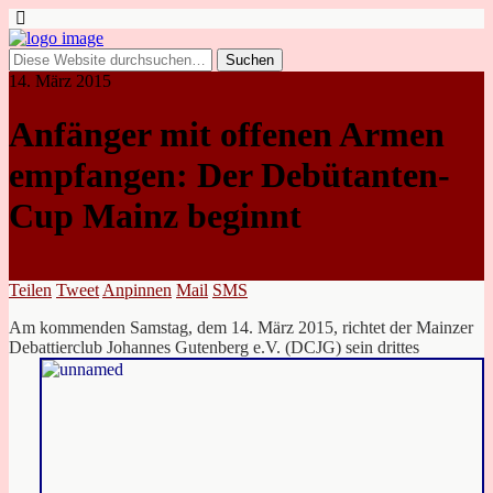
14. März 2015
Anfänger mit offenen Armen
empfangen: Der Debütanten-
Cup Mainz beginnt
Teilen
Tweet
Anpinnen
Mail
SMS
Am kommenden Samstag, dem 14. März 2015, richtet der Mainzer
Debattierclub Johannes
Gutenberg e.V. (DCJG) sein drittes