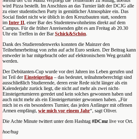
Mensa der Uni Mainz verpflegt die Teilnehmer zu Mittag; abends
wird Pizza bestellt. Im Anschluss an das Turnier lädt der DCJG alle
zu einer studentischen Party in gemütlicher Atmosphäre ein. Das
Social findet nicht wie üblich in den Kreuzbauten statt, sondern
im
Inter II
, einer Bar des Studentenwohnheims direkt auf dem
Campus. Für die früher Anreisenden gibt es am Freitag ab 20.30
Uhr ein Treffen in der Bar
Schick&Schön
.
Dank des Studierendenwerks konnten die Mainzer den
Teilnehmerbeitrag von zehn auf acht Euro senken. Der Beitrag kann
entweder in bar mitgebracht oder auf elektronischem Weg gezahlt
werden.
Der Debütanten-Cup wurde vor drei Jahren ins Leben gerufen und
ist Teil der
Einsteigerliga
– das bedeutet, teilnahmeberechtigt sind
ausschließlich Studierende, deren erste Rede nicht länger als ein
Kalenderjahr zurück liegt, die nicht auf mehr als zwei nicht-
Einsteigerturnieren geredet und kein solches gewonnen haben und
auch nicht mehr als ein Einsteigerturnier gewonnen haben. „Für
mich ist es ein besonderes Turnier, das jeden Anfänger mit offenen
Armen empfängt,
wie mich vor einem Jahr
“, sagt Oliver.
Die Achte Minute twittert unter dem Hashtag
#DCmz
live vor Ort.
hoe/hug