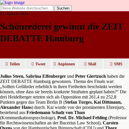
11. Januar 2016
Schönrederei gewinnt die ZEIT
DEBATTE Hamburg
Teilen
Tweet
Anpinnen
Mail
SMS
Julius Steen, Sabrina Effenberger
und
Peter Giertzuch
haben die
ZEIT DEBATTE Hamburg gewonnen. Thema des Finals war:
„Sollten Gefährder erheblich in ihren Freiheiten beschränkt werden
können, ohne dass sie bereits konkrete Straftaten geplant haben?“ Die
drei Heidelberger setzten sich als Opposition mit 261,4 zu 252,8
Punkten gegen das Team Berlin B (
Stefan Torges, Kai Dittmann,
Alexander Hans
) durch. Kai wurde von der prominenten Ehrenjury,
bestehend aus
Friedemann Schulz von Thun
(Kommunikationspsychologe),
Prof. Dr. Michael Fehling
(Professor
für Rechtswissenschaften an der Bucerius Law School),
Carsten
Ovens
von der Hamburgischen Bürgerschaft (CDU) und
Thore