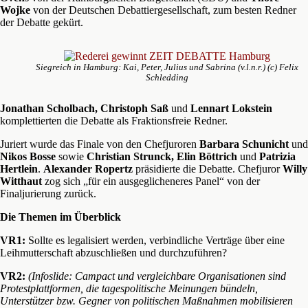
Wojke
von der Deutschen Debattiergesellschaft, zum besten Redner
der Debatte gekürt.
Siegreich in Hamburg: Kai, Peter, Julius und Sabrina (v.l.n.r.) (c) Felix
Schledding
Jonathan Scholbach, Christoph Saß
und
Lennart Lokstein
komplettierten die Debatte als Fraktionsfreie Redner.
Juriert wurde das Finale von den Chefjuroren
Barbara Schunicht
und
Nikos Bosse
sowie
Christian Strunck, Elin Böttrich
und
Patrizia
Hertlein
.
Alexander Ropertz
präsidierte die Debatte. Chefjuror
Willy
Witthaut
zog sich „für ein ausgeglicheneres Panel“ von der
Finaljurierung zurück.
Die Themen im Überblick
VR1:
Sollte es legalisiert werden, verbindliche Verträge über eine
Leihmutterschaft abzuschließen und durchzuführen?
VR2:
(Infoslide: Campact und vergleichbare Organisationen sind
Protestplattformen, die tagespolitische Meinungen bündeln,
Unterstützer bzw. Gegner von politischen Maßnahmen mobilisieren