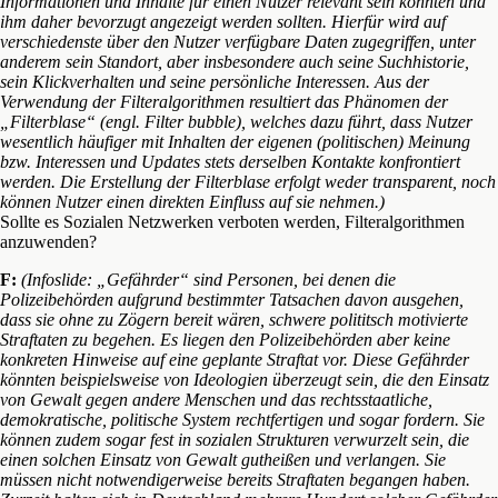
Informationen und Inhalte für einen Nutzer relevant sein könnten und
ihm daher bevorzugt angezeigt werden sollten. Hierfür wird auf
verschiedenste über den Nutzer verfügbare Daten zugegriffen, unter
anderem sein Standort, aber insbesondere auch seine Suchhistorie,
sein Klickverhalten und seine persönliche Interessen. Aus der
Verwendung der Filteralgorithmen resultiert das Phänomen der
„Filterblase“
(engl. Filter bubble), welches dazu führt, dass Nutzer
wesentlich häufiger mit Inhalten der eigenen (politischen) Meinung
bzw. Interessen und Updates stets derselben Kontakte konfrontiert
werden. Die Erstellung der Filterblase erfolgt weder transparent, noch
können Nutzer einen direkten Einfluss auf sie nehmen.)
Sollte es Sozialen Netzwerken verboten werden, Filteralgorithmen
anzuwenden?
F:
(Infoslide: „Gefährder“ sind Personen, bei denen die
Polizeibehörden aufgrund bestimmter Tatsachen davon ausgehen,
dass sie ohne zu Zögern bereit wären, schwere polititsch motivierte
Straftaten zu begehen. Es liegen den Polizeibehörden aber keine
konkreten Hinweise auf eine geplante Straftat vor. Diese Gefährder
könnten beispielsweise von Ideologien überzeugt sein, die den Einsatz
von Gewalt gegen andere Menschen und das rechtsstaatliche,
demokratische, politische System rechtfertigen und sogar fordern. Sie
können zudem sogar fest in sozialen Strukturen verwurzelt sein, die
einen solchen Einsatz von Gewalt gutheißen und verlangen. Sie
müssen nicht notwendigerweise bereits Straftaten begangen haben.