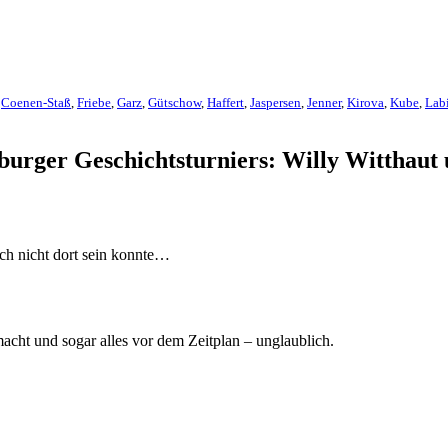
,
Coenen-Staß
,
Friebe
,
Garz
,
Gütschow
,
Haffert
,
Jaspersen
,
Jenner
,
Kirova
,
Kube
,
Lab
rger Geschichtsturniers: Willy Witthaut
ch nicht dort sein konnte…
cht und sogar alles vor dem Zeitplan – unglaublich.