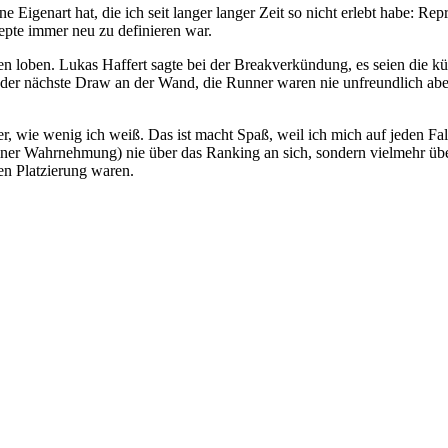
ne Eigenart hat, die ich seit langer langer Zeit so nicht erlebt habe: 
epte immer neu zu definieren war.
oben. Lukas Haffert sagte bei der Breakverkündung, es seien die kürz
er nächste Draw an der Wand, die Runner waren nie unfreundlich aber
r, wie wenig ich weiß. Das ist macht Spaß, weil ich mich auf jeden Fa
iner Wahrnehmung) nie über das Ranking an sich, sondern vielmehr üb
en Platzierung waren.