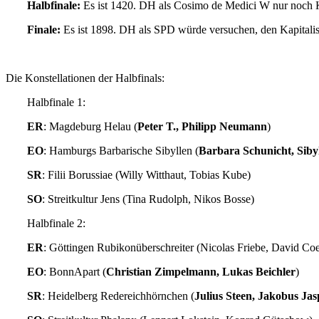
Halbfinale:
Es ist 1420. DH als Cosimo de Medici W nur noch K
Finale:
Es ist 1898. DH als SPD würde versuchen, den Kapitalis
Die Konstellationen der Halbfinals:
Halbfinale 1:
ER
: Magdeburg Helau (
Peter T., Philipp Neumann
)
EO
: Hamburgs Barbarische Sibyllen (
Barbara Schunicht, Siby
SR
: Filii Borussiae (Willy Witthaut, Tobias Kube)
SO
: Streitkultur Jens (Tina Rudolph, Nikos Bosse)
Halbfinale 2:
ER
: Göttingen Rubikonüberschreiter (Nicolas Friebe, David Co
EO
: BonnApart (
Christian Zimpelmann, Lukas Beichler
)
SR
: Heidelberg Redereichhörnchen (
Julius Steen, Jakobus Jas