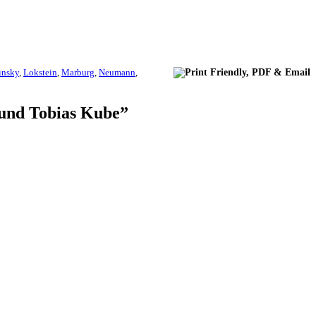
insky
,
Lokstein
,
Marburg
,
Neumann
,
 und Tobias Kube”