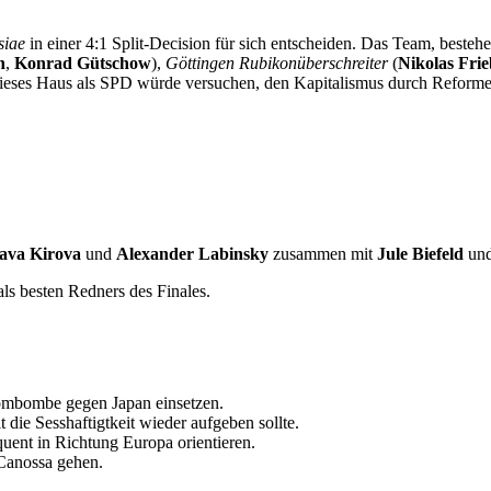
siae
in einer 4:1 Split-Decision für sich entscheiden. Das Team, besteh
n
,
Konrad Gütschow
),
Göttingen Rubikonüberschreiter
(
Nikolas Frie
Dieses Haus als SPD würde versuchen, den Kapitalismus durch Reformen
lava Kirova
und
Alexander Labinsky
zusammen mit
Jule Biefeld
un
ls besten Redners des Finales.
ombombe gegen Japan einsetzen.
 die Sesshaftigtkeit wieder aufgeben sollte.
uent in Richtung Europa orientieren.
Canossa gehen.