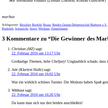
SO
: Streitkultur Phalanx (Lennart Lokstein, Konrad Gütschow)
mar/hoe
Schlagworte:
Beichler
,
Biefeld
,
Bosse
,
Brüder Grimm Debattierclub Marburg e.V.
Rudolph
,
Schunicht
,
Steen
,
Witthaut
,
Zimpelmann
3 Kommentare zu “Die Gewinner des Marbu
Christian (MZ)
sagt:
22. Februar 2016 um 13:17 Uhr
Großartige Themen, liebe Chefjury! Unglaublich schade, dass i
Jule (Klartext Halle)
sagt:
22. Februar 2016 um 16:02 Uhr
War ein wirklich schönes Turnier. Die Motions haben Spaß gema
Witthaut
sagt:
22. Februar 2016 um 16:26 Uhr
Da kann man sich nur den beiden anschließen!