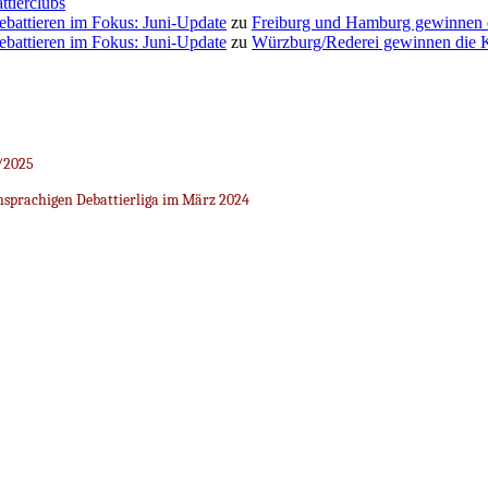
ttierclubs
Debattieren im Fokus: Juni-Update
zu
Freiburg und Hamburg gewinnen
Debattieren im Fokus: Juni-Update
zu
Würzburg/Rederei gewinnen die K
/2025
sprachigen Debattierliga im März 2024