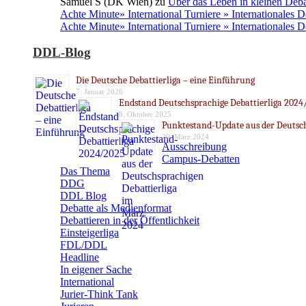
Samuel S (DK Wien)
zu
Über das Leben in kleinen Deba
Achte Minute» International Turniere » Internationales 
Achte Minute» International Turniere » Internationales 
DDL-Blog
Die Deutsche Debattierliga – eine Einführung
7. Januar 2026
Endstand Deutschsprachige Debattierliga 2024
8. Oktober 2025
Punktestand-Update aus der Deutsch
20. März 2024
Ausschreibung
Campus-Debatten
Das Thema
DDG
DDL Blog
Debatte als Medienformat
Debattieren in der Öffentlichkeit
Einsteigerliga
FDL/DDL
Headline
In eigener Sache
International
Jurier-Think Tank