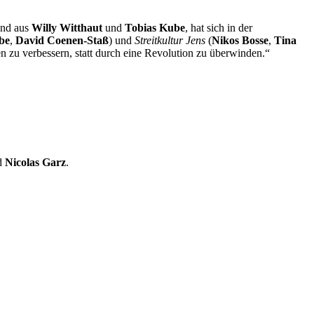
end aus
Willy Witthaut
und
Tobias Kube
, hat sich in der
be
,
David Coenen-Staß
) und
Streitkultur Jens
(
Nikos Bosse
,
Tina
 zu verbessern, statt durch eine Revolution zu überwinden.“
d
Nicolas Garz
.