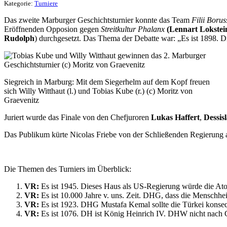
Kategorie:
Turniere
Das zweite Marburger Geschichtsturnier konnte das Team
Filii Borus
Eröffnenden Opposion gegen
Streitkultur Phalanx
(Lennart Lokstei
Rudolph
) durchgesetzt. Das Thema der Debatte war: „Es ist 1898. 
Siegreich in Marburg: Mit dem Siegerhelm auf dem Kopf freuen
sich Willy Witthaut (l.) und Tobias Kube (r.) (c) Moritz von
Graevenitz
Juriert wurde das Finale von den Chefjuroren
Lukas Haffert
,
Dessis
Das Publikum kürte Nicolas Friebe von der Schließenden Regierung a
Die Themen des Turniers im Überblick:
VR:
Es ist 1945. Dieses Haus als US-Regierung würde die At
VR:
Es ist 10.000 Jahre v. uns. Zeit. DHG, dass die Menschheit
VR:
Es ist 1923. DHG Mustafa Kemal sollte die Türkei konseq
VR:
Es ist 1076. DH ist König Heinrich IV. DHW nicht nach 