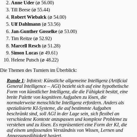
Anne Uder
(⌀ 56.00)
Till Beese (⌀ 55.44)
Robert Wiebalck
(⌀ 54.00)
Ulf Dahlmann
(⌀ 53.56)
Jan-Gunther Gosselke
(⌀ 53.00)
Tim Reitze (⌀ 52.92)
Marcell Resch
(⌀ 51.28)
Simon Lucas
(⌀ 49.61)
Helene Putsch
(⌀ 48.22)
Die Themen des Turniers im Überblick:
Runde 1
:
Infotext: Künstliche allgemeine Intelligenz (Artificial
General Intelligence – AGI) bezieht sich auf eine hypothetische
Form von künstlicher Intelligenz, die die Fähigkeit besitzt, eine
breite Palette von kognitiven Aufgaben zu lösen, die
normalerweise menschliche Intelligenz erfordern. Anders als
spezialisierte KI-Systeme, die auf bestimmte Aufgaben
beschränkt sind, soll AGI in der Lage sein, sich flexibel an
verschiedene Kontexte anzupassen und komplexe Probleme zu
verstehen und zu lösen. Es repräsentiert eine Form der KI, die
auf einem umfassenden Verständnis von Wissen, Lernen und
Anpassungsfähigkeit basiert.