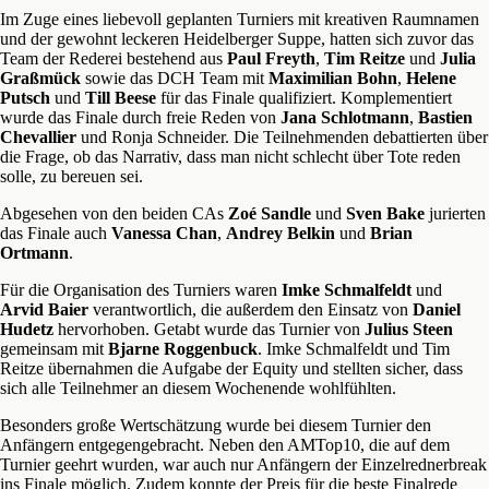
Im Zuge eines liebevoll geplanten Turniers mit kreativen Raumnamen
und der gewohnt leckeren Heidelberger Suppe, hatten sich zuvor das
Team der Rederei bestehend aus
Paul Freyth
,
Tim Reitze
und
Julia
Graßmück
sowie das DCH Team mit
Maximilian Bohn
,
Helene
Putsch
und
Till Beese
für das Finale qualifiziert. Komplementiert
wurde das Finale durch freie Reden von
Jana Schlotmann
,
Bastien
Chevallier
und Ronja Schneider. Die Teilnehmenden debattierten über
die Frage, ob das Narrativ, dass man nicht schlecht über Tote reden
solle, zu bereuen sei.
Abgesehen von den beiden CAs
Zoé Sandle
und
Sven Bake
jurierten
das Finale auch
Vanessa Chan
,
Andrey Belkin
und
Brian
Ortmann
.
Für die Organisation des Turniers waren
Imke Schmalfeldt
und
Arvid Baier
verantwortlich, die außerdem den Einsatz von
Daniel
Hudetz
hervorhoben. Getabt wurde das Turnier von
Julius Steen
gemeinsam mit
Bjarne Roggenbuck
. Imke Schmalfeldt und Tim
Reitze übernahmen die Aufgabe der Equity und stellten sicher, dass
sich alle Teilnehmer an diesem Wochenende wohlfühlten.
Besonders große Wertschätzung wurde bei diesem Turnier den
Anfängern entgegengebracht. Neben den AMTop10, die auf dem
Turnier geehrt wurden, war auch nur Anfängern der Einzelrednerbreak
ins Finale möglich. Zudem konnte der Preis für die beste Finalrede