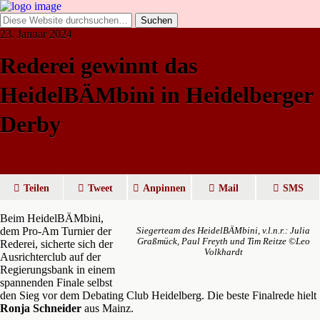
23. Januar 2024
Rederei gewinnt das
HeidelBÄMbini in Heidelberger
Derby
Teilen
Tweet
Anpinnen
Mail
SMS
Beim HeidelBÄMbini,
dem Pro-Am Turnier der
Siegerteam des HeidelBÄMbini, v.l.n.r.: Julia
Graßmück, Paul Freyth und Tim Reitze ©Leo
Rederei, sicherte sich der
Volkhardt
Ausrichterclub auf der
Regierungsbank in einem
spannenden Finale selbst
den Sieg vor dem Debating Club Heidelberg. Die beste Finalrede hielt
Ronja Schneider
aus Mainz.