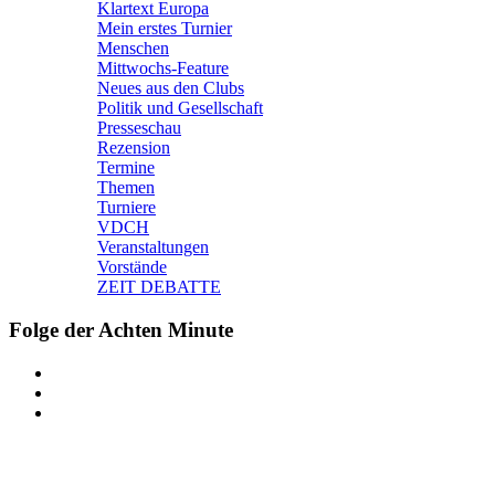
Klartext Europa
Mein erstes Turnier
Menschen
Mittwochs-Feature
Neues aus den Clubs
Politik und Gesellschaft
Presseschau
Rezension
Termine
Themen
Turniere
VDCH
Veranstaltungen
Vorstände
ZEIT DEBATTE
Folge der Achten Minute