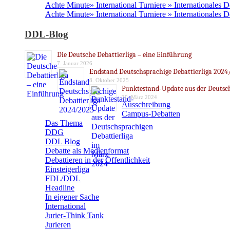
Achte Minute» International Turniere » Internationales 
Achte Minute» International Turniere » Internationales 
DDL-Blog
Die Deutsche Debattierliga – eine Einführung
7. Januar 2026
Endstand Deutschsprachige Debattierliga 2024
8. Oktober 2025
Punktestand-Update aus der Deutsch
20. März 2024
Ausschreibung
Campus-Debatten
Das Thema
DDG
DDL Blog
Debatte als Medienformat
Debattieren in der Öffentlichkeit
Einsteigerliga
FDL/DDL
Headline
In eigener Sache
International
Jurier-Think Tank
Jurieren