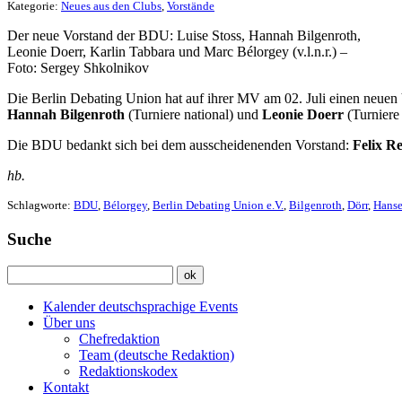
Kategorie:
Neues aus den Clubs
,
Vorstände
Der neue Vorstand der BDU: Luise Stoss, Hannah Bilgenroth,
Leonie Doerr, Karlin Tabbara und Marc Bélorgey (v.l.n.r.) –
Foto: Sergey Shkolnikov
Die Berlin Debating Union hat auf ihrer MV am 02. Juli einen neuen
Hannah Bilgenroth
(Turniere national) und
Leonie Doerr
(Turniere 
Die BDU bedankt sich bei dem ausscheidenenden Vorstand:
Felix R
hb.
Schlagworte:
BDU
,
Bélorgey
,
Berlin Debating Union e.V.
,
Bilgenroth
,
Dörr
,
Hans
Suche
Kalender deutschsprachige Events
Über uns
Chefredaktion
Team (deutsche Redaktion)
Redaktionskodex
Kontakt