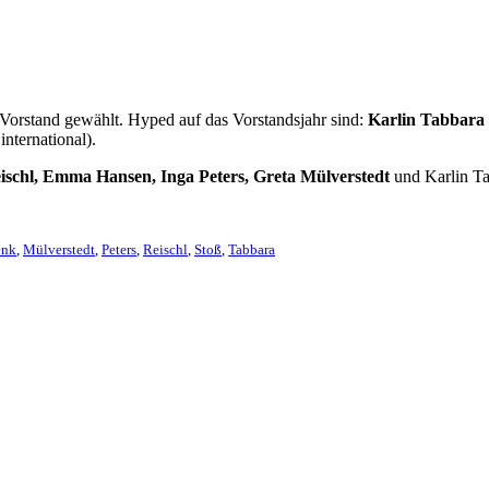
 Vorstand gewählt. Hyped auf das Vorstandsjahr sind:
Karlin Tabbara
international).
eischl, Emma Hansen, Inga Peters,
Greta Mülverstedt
und Karlin Tab
enk
,
Mülverstedt
,
Peters
,
Reischl
,
Stoß
,
Tabbara