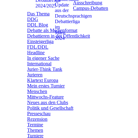
Ausschreibung
Campus-Debatten
Das Thema
DDG
DDL Blog
Debatte als Medienformat
Debattieren in der Öffentlichkeit
Einsteigerliga
FDL/DDL
Headline
In eigener Sache
International
Jurier-Think Tank
Jurieren
Klartext Europa
Mein erstes Turnier
Menschen
Mittwochs-Feature
Neues aus den Clubs
Politik und Gesellschaft
Presseschau
Rezension
Termine
Themen
Turniere