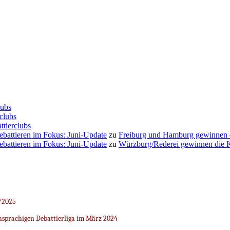
lubs
clubs
ttierclubs
Debattieren im Fokus: Juni-Update
zu
Freiburg und Hamburg gewinnen
Debattieren im Fokus: Juni-Update
zu
Würzburg/Rederei gewinnen die K
/2025
sprachigen Debattierliga im März 2024