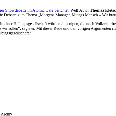
er Showdebatte im Atomic Café berichtet.
Welt-Autor
Thomas Klets
die Debatte zum Thema „Morgens Manager, Mittags Mensch – Wir brauch
n einer Halbtagsgesellschaft würden diejenigen, die noch Vollzeit ar
e wir sollen“, sagte er. Mit dieser Rede und den vorigen Argumenten 
btagsgesellschaft.“
Archiv