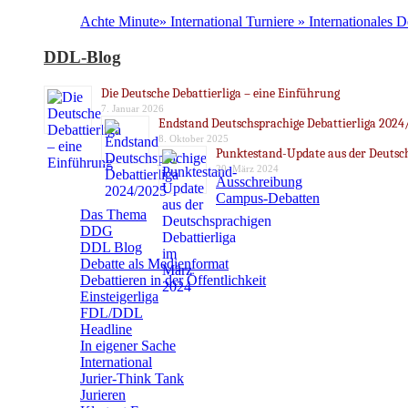
Achte Minute» International Turniere » Internationales 
DDL-Blog
Die Deutsche Debattierliga – eine Einführung
7. Januar 2026
Endstand Deutschsprachige Debattierliga 2024
8. Oktober 2025
Punktestand-Update aus der Deutsch
20. März 2024
Ausschreibung
Campus-Debatten
Das Thema
DDG
DDL Blog
Debatte als Medienformat
Debattieren in der Öffentlichkeit
Einsteigerliga
FDL/DDL
Headline
In eigener Sache
International
Jurier-Think Tank
Jurieren