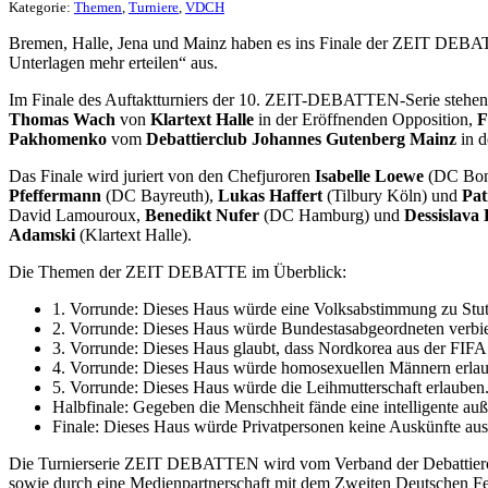
Kategorie:
Themen
,
Turniere
,
VDCH
Bremen, Halle, Jena und Mainz haben es ins Finale der ZEIT DEBATT
Unterlagen mehr erteilen“ aus.
Im Finale des Auftaktturniers der 10. ZEIT-DEBATTEN-Serie stehe
Thomas Wach
von
Klartext Halle
in der Eröffnenden Opposition,
F
Pakhomenko
vom
Debattierclub Johannes Gutenberg Mainz
in d
Das Finale wird juriert von den Chefjuroren
Isabelle Loewe
(DC Bon
Pfeffermann
(DC Bayreuth),
Lukas Haffert
(Tilbury Köln) und
Pa
David Lamouroux,
Benedikt Nufer
(DC Hamburg) und
Dessislava
Adamski
(Klartext Halle).
Die Themen der ZEIT DEBATTE im Überblick:
1. Vorrunde: Dieses Haus würde eine Volksabstimmung zu Stutt
2. Vorrunde: Dieses Haus würde Bundestasabgeordneten verbie
3. Vorrunde: Dieses Haus glaubt, dass Nordkorea aus der FIFA 
4. Vorrunde: Dieses Haus würde homosexuellen Männern erlau
5. Vorrunde: Dieses Haus würde die Leihmutterschaft erlauben
Halbfinale: Gegeben die Menschheit fände eine intelligente a
Finale: Dieses Haus würde Privatpersonen keine Auskünfte aus 
Die Turnierserie ZEIT DEBATTEN wird vom Verband der Debattierc
sowie durch eine Medienpartnerschaft mit dem Zweiten Deutschen F