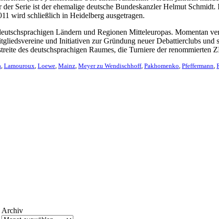
err der Serie ist der ehemalige deutsche Bundeskanzler Helmut Schmi
2011 wird schließlich in Heidelberg ausgetragen.
deutschsprachigen Ländern und Regionen Mitteleuropas. Momentan ver
gliedsvereine und Initiativen zur Gründung neuer Debattierclubs und s
tstreite des deutschsprachigen Raumes, die Turniere der renommiert
a
,
Lamouroux
,
Loewe
,
Mainz
,
Meyer zu Wendischhoff
,
Pakhomenko
,
Pfeffermann
,
Archiv