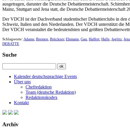
ausgetragen, darunter die Deutsche Debattiermeisterschaft. Schirmh
Mainz, Stuttgart und Jena statt, die Deutsche Debattiermeisterschaft 
Der VDCH ist der Dachverband studentischer Debattierclubs in den 
Schweiz, Italien und den Niederlanden. Der VDCH unterstützt die Mit
Der VDCH veranstaltet die bedeutendsten und größten Debattierwet
Schlagworte:
Adams
,
Bremen
,
Brückner
,
Ehmann
,
Gau
,
Haffert
,
Halle
,
Jaglitz
,
Jen
DEBATTE
Suche
Kalender deutschsprachige Events
Über uns
Chefredaktion
Team (deutsche Redaktion)
Redaktionskodex
Kontakt
Archiv