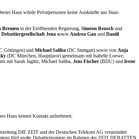
ieses Haus würde Privatpersonen keine Auskünfte aus Stasi-
n Bremen
in der Eröffnenden Regierung,
Simeon Reusch
und
r
Debattiergesellschaft Jena s
owie
Andrea Gau
und
Daniil
 Göttingen) und
Michael Saliba
(DC Stuttgart) sowie von
Anja
zky
(DC München, Hauptjuror) gemeinsam mit Isabelle Loewe,
m mit Sarah Jaglitz, Michael Saliba,
Jens Fischer
(BDU) und
Irene
ieses Haus keinen Kontakt aufnehmen.
zeitung DIE ZEIT und der Deutschen Telekom AG veranstaltet
ndestens fünf große Debattierturniere im Rahmen der ZEIT DEBATTEN