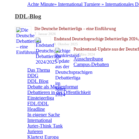
Achte Minute» International Turniere » Internationales 
DDL-Blog
Die Deutsche Debattierliga – eine Einführung
7. Januar 2026
Endstand Deutschsprachige Debattierliga 2024
8. Oktober 2025
Punktestand-Update aus der Deutsch
20. März 2024
Ausschreibung
Campus-Debatten
Das Thema
DDG
DDL Blog
Debatte als Medienformat
Debattieren in der Öffentlichkeit
Einsteigerliga
FDL/DDL
Headline
In eigener Sache
International
Jurier-Think Tank
Jurieren
Klartext Europa