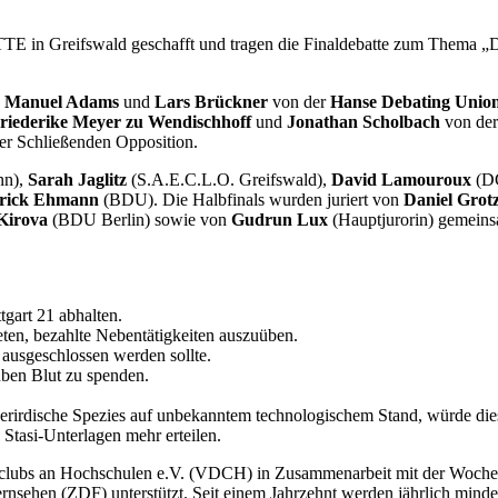
E in Greifswald geschafft und tragen die Finaldebatte zum Thema „D
n
Manuel Adams
und
Lars Brückner
von der
Hanse Debating Unio
riederike Meyer zu Wendischhoff
und
Jonathan Scholbach
von de
er Schließenden Opposition.
n),
Sarah Jaglitz
(S.A.E.C.L.O. Greifswald),
David Lamouroux
(DC
trick Ehmann
(BDU). Die Halbfinals wurden juriert von
Daniel Grot
 Kirova
(BDU Berlin) sowie von
Gudrun Lux
(Hauptjurorin) gemeinsa
gart 21 abhalten.
ten, bezahlte Nebentätigkeiten auszuüben.
ausgeschlossen werden sollte.
ben Blut zu spenden.
.
ußerirdische Spezies auf unbekanntem technologischem Stand, würde d
Stasi-Unterlagen mehr erteilen.
lubs an Hochschulen e.V. (VDCH) in Zusammenarbeit mit der Wochen
ernsehen (ZDF) unterstützt. Seit einem Jahrzehnt werden jährlich mi