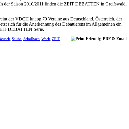
dt. In der Saison 2010/2011 finden die ZEIT DEBATTEN in Greifswald,
eint der VDCH knapp 70 Vereine aus Deutschland, Österreich, der
etzt sich für die Anerkennung des Debattierens im Allgemeinen ein.
en ZEIT-DEBATTEN-Serie.
Reusch
,
Saliba
,
Scholbach
,
Wach
,
ZEIT