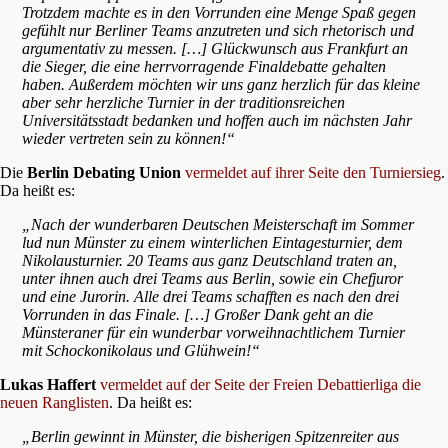
Trotzdem machte es in den Vorrunden eine Menge Spaß gegen
gefühlt nur Berliner Teams anzutreten und sich rhetorisch und
argumentativ zu messen. […] Glückwunsch aus Frankfurt an
die Sieger, die eine herrvorragende Finaldebatte gehalten
haben. Außerdem möchten wir uns ganz herzlich für das kleine
aber sehr herzliche Turnier in der traditionsreichen
Universitätsstadt bedanken und hoffen auch im nächsten Jahr
wieder vertreten sein zu können!“
Die
Berlin Debating Union
vermeldet auf ihrer Seite den Turniersieg
.
Da heißt es:
„Nach der wunderbaren Deutschen Meisterschaft im Sommer
lud nun Münster zu einem winterlichen Eintagesturnier, dem
Nikolausturnier. 20 Teams aus ganz Deutschland traten an,
unter ihnen auch drei Teams aus Berlin, sowie ein Chefjuror
und eine Jurorin. Alle drei Teams schafften es nach den drei
Vorrunden in das Finale. […] Großer Dank geht an die
Münsteraner für ein wunderbar vorweihnachtlichem Turnier
mit Schockonikolaus und Glühwein!“
Lukas Haffert
vermeldet auf der Seite der Freien Debattierliga die
neuen Ranglisten
. Da heißt es:
„Berlin gewinnt in Münster, die bisherigen Spitzenreiter aus