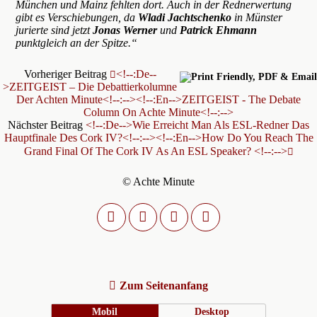
München und Mainz fehlten dort. Auch in der Rednerwertung
gibt es Verschiebungen, da
Wladi Jachtschenko
in Münster
jurierte sind jetzt
Jonas Werner
und
Patrick Ehmann
punktgleich an der Spitze.“
Vorheriger Beitrag
<!--:de--
>ZEITGEIST – Die Debattierkolumne
Der Achten Minute<!--:--><!--:en-->ZEITGEIST - The Debate
Column On Achte Minute<!--:-->
Nächster Beitrag
<!--:de-->Wie Erreicht Man Als ESL-Redner Das
Hauptfinale Des Cork IV?<!--:--><!--:en-->How Do You Reach The
Grand Final Of The Cork IV As An ESL Speaker? <!--:-->
© Achte Minute
Zum Seitenanfang
Mobil
Desktop