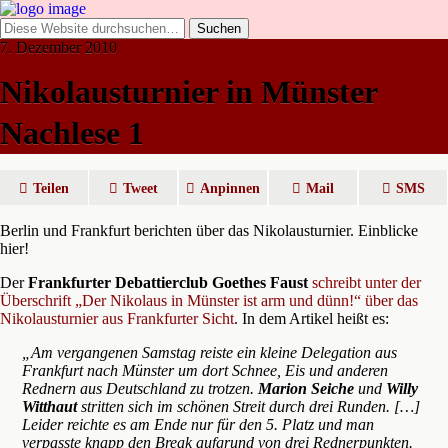
7. Dezember 2010
Nikolausturnier in Münster
Nachlese 1
Teilen
Tweet
Anpinnen
Mail
SMS
Berlin und Frankfurt berichten über das Nikolausturnier. Einblicke
hier!
Der
Frankfurter Debattierclub Goethes Faust
schreibt unter der
Überschrift „Der Nikolaus in Münster ist arm und dünn!“ über das
Nikolausturnier aus Frankfurter Sicht
. In dem Artikel heißt es:
„Am vergangenen Samstag reiste ein kleine Delegation aus
Frankfurt nach Münster um dort Schnee, Eis und anderen
Rednern aus Deutschland zu trotzen.
Marion Seiche
und
Willy
Witthaut
stritten sich im schönen Streit durch drei Runden. […]
Leider reichte es am Ende nur für den 5. Platz und man
verpasste knapp den Break aufgrund von drei Rednerpunkten.