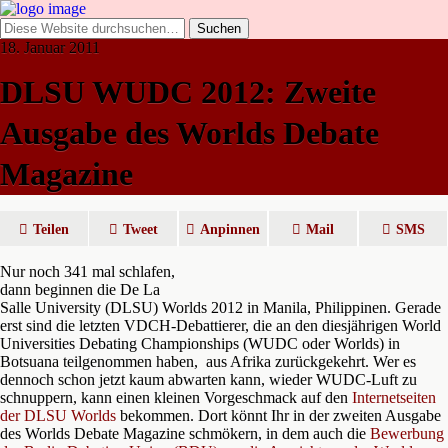
18. Januar 2011
DLSU WUDC 2012: Zweite
Ausgabe des Worlds Debate
Magazine
Teilen
Tweet
Anpinnen
Mail
SMS
Nur noch 341 mal schlafen,
dann beginnen die De La
Salle University (DLSU) Worlds 2012 in Manila, Philippinen. Gerade
erst sind die letzten VDCH-Debattierer, die an den diesjährigen World
Universities Debating Championships (WUDC oder Worlds) in
Botsuana teilgenommen haben, aus Afrika zurückgekehrt. Wer es
dennoch schon jetzt kaum abwarten kann, wieder WUDC-Luft zu
schnuppern, kann einen kleinen Vorgeschmack auf den
Internetseiten
der DLSU Worlds
bekommen. Dort könnt Ihr in der zweiten Ausgabe
des Worlds Debate Magazine schmökern, in dem auch die
Bewerbung