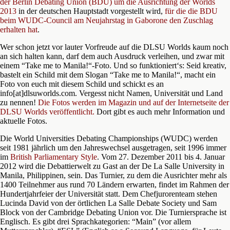
der Berlin Debating Union (BDU) um die Ausrichtung der Worlds
2013
in der deutschen Hauptstadt vorgestellt wird,
für die die BDU
beim WUDC-Council am Neujahrstag in Gaborone den Zuschlag
erhalten hat
.
Wer schon jetzt vor lauter Vorfreude auf die DLSU Worlds kaum noch
an sich halten kann, darf dem auch Ausdruck verleihen, und zwar mit
einem “Take me to Manila!“-Foto. Und so funktioniert‘s: Seid kreativ,
bastelt ein Schild mit dem Slogan “Take me to Manila!“, macht ein
Foto von euch mit diesem Schild und schickt es an
info[at]dlsuworlds.com. Vergesst nicht Namen, Universität und Land
zu nennen!
Die Fotos werden im Magazin und auf der Internetseite der
DLSU Worlds veröffentlicht.
Dort gibt es auch mehr Information und
aktuelle Fotos.
Die World Universities Debating Championships (WUDC) werden
seit 1981 jährlich um den Jahreswechsel ausgetragen, seit 1996 immer
im
British Parliamentary Style
. Vom 27. Dezember 2011 bis 4. Januar
2012 wird die Debattierwelt zu Gast an der De La Salle University in
Manila, Philippinen, sein. Das Turnier, zu dem die Ausrichter mehr als
1400 Teilnehmer aus rund 70 Ländern erwarten, findet im Rahmen der
Hundertjahrfeier der Universität statt. Dem Chefjurorenteam stehen
Lucinda David von der örtlichen La Salle Debate Society und Sam
Block von der Cambridge Debating Union vor. Die Turniersprache ist
Englisch. Es gibt drei Sprachkategorien: “Main” (vor allem