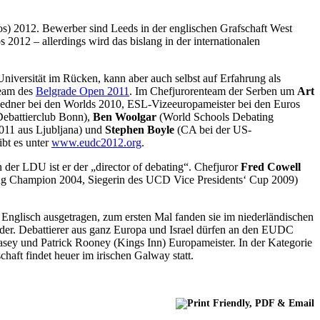
) 2012. Bewerber sind Leeds in der englischen Grafschaft West
012 – allerdings wird das bislang in der internationalen
Universität im Rücken, kann aber auch selbst auf Erfahrung als
team des
Belgrade Open 2011
. Im Chefjurorenteam der Serben um
Art
edner bei den Worlds 2010, ESL-Vizeeuropameister bei den Euros
Debattierclub Bonn),
Ben Woolgar
(World Schools Debating
011 aus Ljubljana) und
Stephen Boyle
(CA bei der US-
bt es unter
www.eudc2012.org
.
in der LDU ist er der „director of debating“. Chefjuror
Fred Cowell
ing Champion 2004, Siegerin des UCD Vice Presidents‘ Cup 2009)
Englisch ausgetragen, zum ersten Mal fanden sie im niederländischen
nder. Debattierer aus ganz Europa und Israel dürfen an den EUDC
asey und Patrick Rooney (Kings Inn) Europameister. In der Kategorie
ft findet heuer im irischen Galway statt.