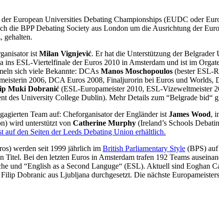
g der European Universities Debating Championships (EUDC oder Euros
ch die BPP Debating Society aus London um die Ausrichtung der Euros 2
, gehalten.
anisator ist
Milan Vignjević
. Er hat die Unterstützung der Belgrader 
twa ins ESL-Viertelfinale der Euros 2010 in Amsterdam und ist im Orga
mmeln sich viele Bekannte: DCAs
Manos Moschopoulos
(bester ESL-R
isterin 2006, DCA Euros 2008, Finaljurorin bei Euros und Worlds, 
lip Muki Dobranić
(ESL-Europameister 2010, ESL-Vizeweltmeister 2
nt des University College Dublin). Mehr Details zum “Belgrade bid“ gi
agierten Team auf: Cheforganisator der Engländer ist
James Wood
, 
on) wird unterstützt von
Catherine Murphy
(Ireland’s Schools Debat
t auf den Seiten der Leeds Debating Union erhältlich.
s) werden seit 1999 jährlich im
British Parliamentary Style
(BPS) auf 
en Titel. Bei den letzten Euros in Amsterdam trafen 192 Teams auseina
rache und “English as a Second Languge“ (ESL). Aktuell sind Eoghan C
 Dobranic aus Ljubljana durchgesetzt. Die nächste Europameisterscha