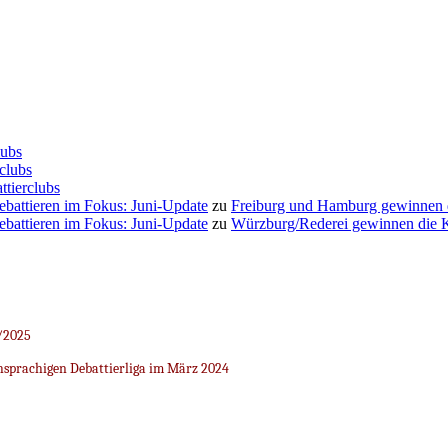
lubs
clubs
ttierclubs
Debattieren im Fokus: Juni-Update
zu
Freiburg und Hamburg gewinnen
Debattieren im Fokus: Juni-Update
zu
Würzburg/Rederei gewinnen die K
/2025
sprachigen Debattierliga im März 2024