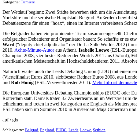
Kategorie:
Turniere
Der Wettlauf beginnt: Zwei Städte bewerben sich um die Ausrichtun
Yorkshire und die serbische Hauptstadt Belgrad. Außerdem bewirbt si
Debattierszene für einen “hoax“, einen im Internet verbreiteten Scherz
Die Belgrader haben ein prominentes Team zusammengestellt: Cheforg
erfolgreicher Debattierer und Organisator bauen: So schaffte er es e
Ward
(“deputy chief adjudicator“ der De La Salle Worlds 2012) tu
2010,
Achte-Minute-Autor
aus Athen),
Isabelle Loewe
(ESL-Europame
Champion 2008, viertbester Redner der Worlds 2011 aus Oxford),
Fi
amerikanischen Meisterschaft im Hochschuldebattieren 2011, Absolve
Natürlich wartet auch die Leeds Debating Union (LDU) mit einem eng
(Viertelfinalist Euros 2010, siebtbester Redner Euros 2008, aus Lond
und
Rob Honig
(ESL-Vizeweltmeister 2011).
Mehr Info ist demnächs
Die European Universities Debating Championships (EUDC oder Euro
Rotterdam statt. Damals traten 32 Zweierteams an im Wettstreit um d
teilnehmen und treten in zwei Kategorien an: Englisch als Muttersp
ESL haben sich im Sommer 2010 in Amsterdam Maja Cimerman und Filip
apf / glx
Schlagworte:
Belgrad
,
England
,
EUDC
,
Leeds
,
Loewe
,
Serbien