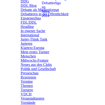
DDG
DDL Blog
Debatte als Medienformat
Debattieren in der Öffentlichkeit
Einsteigerliga
FDL/DDL
Headline
In eigener Sache
International
Jurier-Think Tank
Jurieren
Klartext Europa
Mein erstes Turnier
Menschen
Mittwochs-Feature
Neues aus den Clubs
Politik und Gesellschaft
Presseschau
Rezension
Termine
Themen
Turniere
VDCH
Veranstaltungen
Vorstände