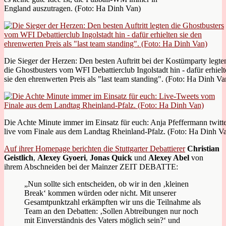
England auszutragen. (Foto: Ha Dinh Van)
Die Sieger der Herzen: Den besten Auftritt bei der Kostümparty legte
die Ghostbusters vom WFI Debattierclub Ingolstadt hin - dafür erhiel
sie den ehrenwerten Preis als "last team standing". (Foto: Ha Dinh Va
Die Achte Minute immer im Einsatz für euch: Anja Pfeffermann twitte
live vom Finale aus dem Landtag Rheinland-Pfalz. (Foto: Ha Dinh V
Auf ihrer Homepage berichten die Stuttgarter Debattierer
Christian
Geistlich
,
Alexey Gyoeri
,
Jonas Quick
und
Alexey Abel
von
ihrem Abschneiden bei der Mainzer ZEIT DEBATTE:
„Nun sollte sich entscheiden, ob wir in den ‚kleinen
Break‘ kommen würden oder nicht. Mit unserer
Gesamtpunktzahl erkämpften wir uns die Teilnahme als
Team an den Debatten: ‚Sollen Abtreibungen nur noch
mit Einverständnis des Vaters möglich sein?‘ und