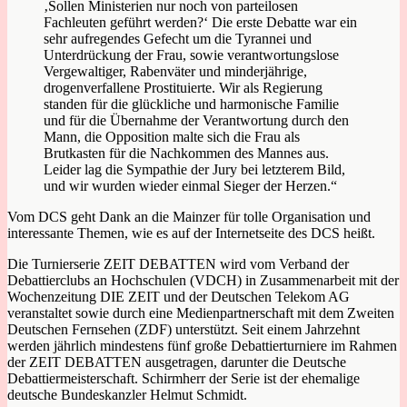
‚Sollen Ministerien nur noch von parteilosen
Fachleuten geführt werden?‘ Die erste Debatte war ein
sehr aufregendes Gefecht um die Tyrannei und
Unterdrückung der Frau, sowie verantwortungslose
Vergewaltiger, Rabenväter und minderjährige,
drogenverfallene Prostituierte. Wir als Regierung
standen für die glückliche und harmonische Familie
und für die Übernahme der Verantwortung durch den
Mann, die Opposition malte sich die Frau als
Brutkasten für die Nachkommen des Mannes aus.
Leider lag die Sympathie der Jury bei letzterem Bild,
und wir wurden wieder einmal Sieger der Herzen.“
Vom DCS geht Dank an die Mainzer für tolle Organisation und
interessante Themen, wie es auf der Internetseite des DCS heißt.
Die Turnierserie ZEIT DEBATTEN wird vom Verband der
Debattierclubs an Hochschulen (VDCH) in Zusammenarbeit mit der
Wochenzeitung DIE ZEIT und der Deutschen Telekom AG
veranstaltet sowie durch eine Medienpartnerschaft mit dem Zweiten
Deutschen Fernsehen (ZDF) unterstützt. Seit einem Jahrzehnt
werden jährlich mindestens fünf große Debattierturniere im Rahmen
der ZEIT DEBATTEN ausgetragen, darunter die Deutsche
Debattiermeisterschaft. Schirmherr der Serie ist der ehemalige
deutsche Bundeskanzler Helmut Schmidt.