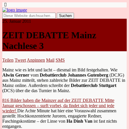
25. Januar 2011
ZEIT DEBATTE Mainz
Nachlese 3
Teilen
Tweet
Anpinnen
Mail
SMS
Mainz wie es lebt und lacht – diesmal im Bild festgehalten. Wie
Alwin Gerner
vom
Debattierclub Johannes Gutenberg
(DCJG)
aus Mainz mitteilt, stehen zahlreiche Bilder zur ZEIT DEBATTE in
Mainz online. Außerdem schreibt der
Debattierclub Stuttgart
(DCS) über die das Turnier in Mainz.
816 Bilder haben die Mainzer auf der ZEIT DEBATTE Mitte
Januar geschossen – surft vorbei, da findet sich jeder und jede
wieder!
Die Achte Minute hat hier eine Vorauswahl zusammen
gestellt: Hochkonzentrierte Juroren, engagierte Redner,
Faschingskostüme – der Linse von
Ha Dinh Van
ist fast nichts
entgangen.