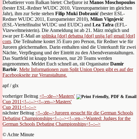
Debattierer vom Balkan bietet: Chefjuror ist
Manos Moschopoulos
(bester ESL-Redner WUDC 2010, Vizeeuropameister im gleichen
Jahr), ihm zur Seite stehen
Filip Muki Dobranić
(bester ESL-
Redner WUDC 2011, Europameister 2010),
Milan Vignjević
(ESL-Viertelfinalist WUDC und EUDC) and
Lea Tafra
(EFL-
Vizeweltmeisterin). Die Anmeldung ist ab 21. März möglich und
zwar per E-Mail an
splitska [dot] debatna [dot] unija [at] gmail [dot]
com
. Die Teilnahme kostet 35 Euro pro Person, für Redner wie für
Juroren gleichermaßen. Darin enthalten sind die Unterkunft für zwei
Nächte, Verpflegung und der Eintritt zu den Abendveranstaltungen.
Das Startfeld ist knapp bemessen, nur 20 Teams werden
angenommen. Meldet Euch schnell an, rät Organisator
Damir
Barbir
.
Mehr Informationen zum Split Union Open gibt es auf der
Facebookseite zur Veranstaltung.
apf / glx
vorheriger Beitrag
<!--:de-->Masters'
Cup 2011<!--:--><!--:en-->Masters'
Cup 2011<!--:-->
nächster Beitrag
<!--:de-->Juroren gesucht für die German Schools
Debating Championships<!--:--><!--:en-->Wanted: Judges for the
German Schools Debating Championships<!--:-->
© Achte Minute