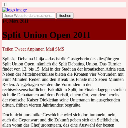
14. März 2011
Split Union Open 2011
Teilen
Tweet
Anpinnen
Mail
SMS
Splitska Debatna Unija – das ist die Gastgeberin des diesjährigen
Split Union Open, nämlich die Split Debating Union. Das Turnier
findet von 13. bis 15. Mai in der Stadt an der kroatischen Adria statt.
Neben der Mittelmeerkulisse bieten die Kroaten vier Vorrunden mit
Fünf-Minuten-Reden und den Break ins Finale mit Sieben-Minuten-
Reden. Ausgetragen werden die Vorrunden in der
rechtswissenschaftlichen Fakultät in Split, im Finale dagegen streiten
sich die Debattanten auf dem Peristil, einem Ort, von dem bereits
der römische Kaiser Diokletian seine Untertanen im ausgehenden
dritten, frühen vierten Jahrhundert begrüßte.
Doch nicht nur antike Geschichte wird sich dort tummeln, nein,
auch die Gegenwart und die Zukunft geben sich ein Stelldichein,
allen voran das Chefjurorenteam, das eine Auswahl der besten