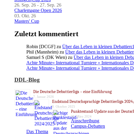
26. Sep. 26 - 27. Sep. 26
Charlemagne Open 2026
03. Okt. 26
Masters' Cup
Zuletzt kommentiert
Robin [DCGF]
zu
Über das Leben in kleinen Debattierc
Phil (Mannheim)
zu
Über das Leben in kleinen Debattier
Samuel S (DK Wien)
zu
Über das Leben in kleinen Deba
Achte Minute» International Turniere » Internationales 
Achte Minute» International Turniere » Internationales 
DDL-Blog
Die Deutsche Debattierliga – eine Einführung
7. Januar 2026
Endstand Deutschsprachige Debattierliga 2024
8. Oktober 2025
Punktestand-Update aus der Deutsch
20. März 2024
Ausschreibung
Campus-Debatten
Das Thema