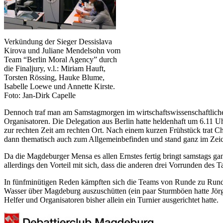
Verkündung der Sieger Dessislava
Kirova und Juliane Mendelsohn vom
Team “Berlin Moral Agency” durch
die Finaljury, v.l.: Miriam Hauft,
Torsten Rössing, Hauke Blume,
Isabelle Loewe und Annette Kirste.
Foto: Jan-Dirk Capelle
Dennoch traf man am Samstagmorgen im wirtschaftswissenschaftliche
Organisatoren. Die Delegation aus Berlin hatte heldenhaft um 6.11 U
zur rechten Zeit am rechten Ort. Nach einem kurzen Frühstück trat C
dann thematisch auch zum Allgemeinbefinden und stand ganz im Zeiche
Da die Magdeburger Mensa es allen Ernstes fertig bringt samstags gan
allerdings den Vorteil mit sich, dass die anderen drei Vorrunden des
In fünfminütigen Reden kämpften sich die Teams von Runde zu Rund
Wasser über Magdeburg auszuschütten (ein paar Sturmböen hatte Jörg
Helfer und Organisatoren bisher allein ein Turnier ausgerichtet hatte.