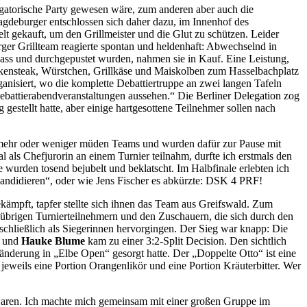
ligatorische Party gewesen wäre, zum anderen aber auch die
gdeburger entschlossen sich daher dazu, im Innenhof des
lt gekauft, um den Grillmeister und die Glut zu schützen. Leider
ger Grillteam reagierte spontan und heldenhaft: Abwechselnd in
chnass und durchgepustet wurden, nahmen sie in Kauf. Eine Leistung,
ackensteak, Würstchen, Grillkäse und Maiskolben zum Hasselbachplatz
nisiert, wo die komplette Debattiertruppe an zwei langen Tafeln
ebattierabendveranstaltungen aussehen.“ Die Berliner Delegation zog
estellt hatte, aber einige hartgesottene Teilnehmer sollen nach
e mehr oder weniger müden Teams und wurden dafür zur Pause mit
 als Chefjurorin an einem Turnier teilnahm, durfte ich erstmals den
wurden tosend bejubelt und beklatscht. Im Halbfinale erlebten ich
andidieren“, oder wie Jens Fischer es abkürzte: DSK 4 PRF!
ekämpft, tapfer stellte sich ihnen das Team aus Greifswald. Zum
übrigen Turnierteilnehmern und den Zuschauern, die sich durch den
hließlich als Siegerinnen hervorgingen. Der Sieg war knapp: Die
und
Hauke Blume
kam zu einer 3:2-Split Decision. Den sichtlich
änderung in „Elbe Open“ gesorgt hatte. Der „Doppelte Otto“ ist eine
jeweils eine Portion Orangenlikör und eine Portion Kräuterbitter. Wer
aren. Ich machte mich gemeinsam mit einer großen Gruppe im