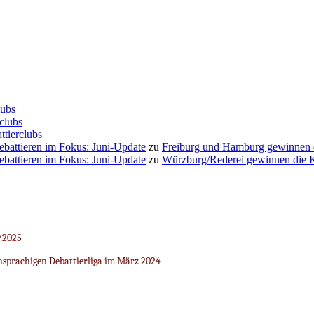
lubs
clubs
ttierclubs
Debattieren im Fokus: Juni-Update
zu
Freiburg und Hamburg gewinnen
Debattieren im Fokus: Juni-Update
zu
Würzburg/Rederei gewinnen die K
/2025
sprachigen Debattierliga im März 2024