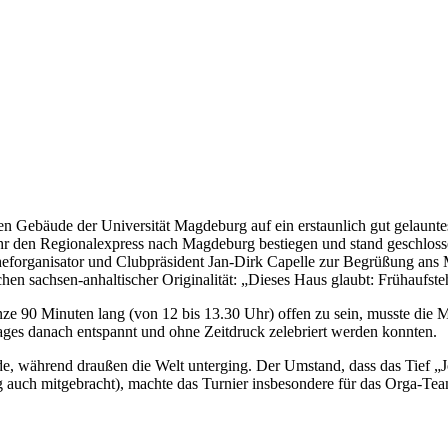
n Gebäude der Universität Magdeburg auf ein erstaunlich gut gelaunte
hr den Regionalexpress nach Magdeburg bestiegen und stand geschlosse
heforganisator und Clubpräsident Jan-Dirk Capelle zur Begrüßung ans 
n sachsen-anhaltischer Originalität: „Dieses Haus glaubt: Frühaufste
ze 90 Minuten lang (von 12 bis 13.30 Uhr) offen zu sein, musste die Mi
 Tages danach entspannt und ohne Zeitdruck zelebriert werden konnten.
e, während draußen die Welt unterging. Der Umstand, dass das Tief 
 auch mitgebracht), machte das Turnier insbesondere für das Orga-Tea