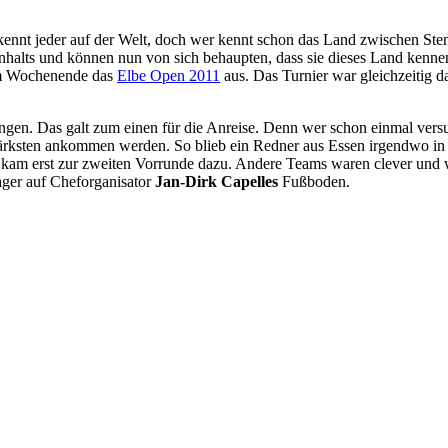
nt jeder auf der Welt, doch wer kennt schon das Land zwischen Sten
nhalts und können nun von sich behaupten, dass sie dieses Land kenn
sem Wochenende das
Elbe Open 2011
aus. Das Turnier war gleichzeitig da
ngungen. Das galt zum einen für die Anreise. Denn wer schon einmal ve
Stärksten ankommen werden. So blieb ein Redner aus Essen irgendwo in
r kam erst zur zweiten Vorrunde dazu. Andere Teams waren clever und 
ager auf Cheforganisator
Jan-Dirk Capelles
Fußboden.