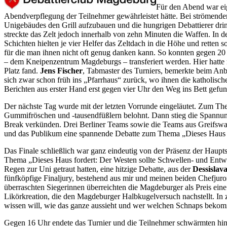
Für den Abend war eig
Abendverpflegung der Teilnehmer gewährleistet hätte. Bei strömende
Unigebäudes den Grill aufzubauen und die hungrigen Debattierer drinn
streckte das Zelt jedoch innerhalb von zehn Minuten die Waffen. In 
Schichten hielten je vier Helfer das Zeltdach in die Höhe und retten 
für die man ihnen nicht oft genug danken kann. So konnten gegen 20
– dem Kneipenzentrum Magdeburgs – transferiert werden. Hier hatte 
Platz fand.
Jens Fischer
, Tabmaster des Turniers, bemerkte beim Anb
sich zwar schon früh ins „Pfarrhaus“ zurück, wo ihnen die katholisch
Berichten aus erster Hand erst gegen vier Uhr den Weg ins Bett gefu
Der nächste Tag wurde mit der letzten Vorrunde eingeläutet. Zum Th
Gummifröschen und -tausendfüßlern belohnt. Dann stieg die Spannung, 
Break verkünden. Drei Berliner Teams sowie die Teams aus Greifswald
und das Publikum eine spannende Debatte zum Thema „Dieses Haus mei
Das Finale schließlich war ganz eindeutig von der Präsenz der Hauptst
Thema „Dieses Haus fordert: Der Westen sollte Schwellen- und Entwi
Regen zur Uni getraut hatten, eine hitzige Debatte, aus der
Dessislav
fünfköpfige Finaljury, bestehend aus mir und meinen beiden Chefjur
überraschten Siegerinnen überreichten die Magdeburger als Preis ein
Likörkreation, die den Magdeburger Halbkugelversuch nachstellt. In z
wissen will, wie das ganze aussieht und wer welchen Schnaps bekomm
Gegen 16 Uhr endete das Turnier und die Teilnehmer schwärmten hi