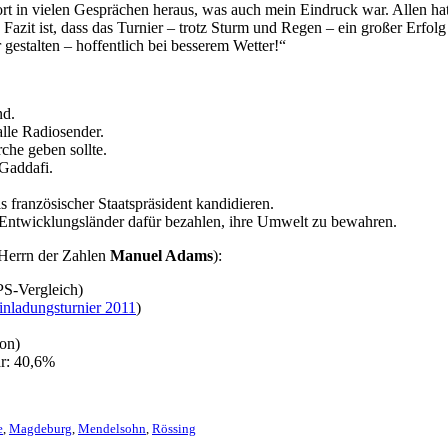
t in vielen Gesprächen heraus, was auch mein Eindruck war. Allen hatt
Fazit ist, dass das Turnier – trotz Sturm und Regen – ein großer Erfolg
estalten – hoffentlich bei besserem Wetter!“
nd.
lle Radiosender.
rche geben sollte.
 Gaddafi.
 französischer Staatspräsident kandidieren.
d Entwicklungsländer dafür bezahlen, ihre Umwelt zu bewahren.
 Herrn der Zahlen
Manuel Adams
):
PS-Vergleich)
ladungsturnier 2011
)
son)
ar: 40,6%
e
,
Magdeburg
,
Mendelsohn
,
Rössing