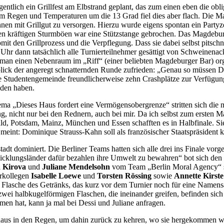
entlich ein Grillfest am Elbstrand geplant, das zum einen eben die ob
m Regen und Temperaturen um die 13 Grad fiel dies aber flach. Die Ma
en mit Grillgut zu versorgen. Hierzu wurde eigens spontan ein Partyze
den kräftigen Sturmböen war eine Stützstange gebrochen. Das Magdebur
somit den Grillprozess und die Verpflegung. Dass sie dabei selbst pits
 Uhr dann tatsächlich alle Turnierteilnehmer gesättigt von Schweinen
man einen Nebenraum im „Riff“ (einer beliebten Magdeburger Bar) orga
lick der angeregt schnatternden Runde zufrieden: „Genau so müssen D
e Studentengemeinde freundlicherweise zehn Crashplätze zur Verfügung g
nden haben.
ema „Dieses Haus fordert eine Vermögensobergrenze“ stritten sich di
nicht nur bei den Rednern, auch bei mir. Da ich selbst zum ersten Mal
, Potsdam, Mainz, München und Essen schafften es in Halbfinale. Sie 
nt: Dominique Strauss-Kahn soll als französischer Staatspräsident k
adt dominiert. Die Berliner Teams hatten sich alle drei ins Finale vorg
cklungsländer dafür bezahlen ihre Umwelt zu bewahren“ bot sich den 
a Kirova
und
Juliane Mendelsohn
vom Team „Berlin Moral Agency“ sc
orkollegen
Isabelle Loewe
und
Torsten Rössing
sowie
Annette Kirste
e Flasche des Getränks, das kurz vor dem Turnier noch für eine Namens
wei halbkugelförmigen Flaschen, die ineinander greifen, befinden sich 
en hat, kann ja mal bei Dessi und Juliane anfragen.
naus in den Regen, um dahin zurück zu kehren, wo sie hergekommen w