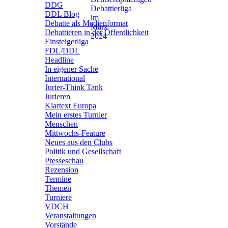
DDG
DDL Blog
Debatte als Medienformat
Debattieren in der Öffentlichkeit
Einsteigerliga
FDL/DDL
Headline
In eigener Sache
International
Jurier-Think Tank
Jurieren
Klartext Europa
Mein erstes Turnier
Menschen
Mittwochs-Feature
Neues aus den Clubs
Politik und Gesellschaft
Presseschau
Rezension
Termine
Themen
Turniere
VDCH
Veranstaltungen
Vorstände