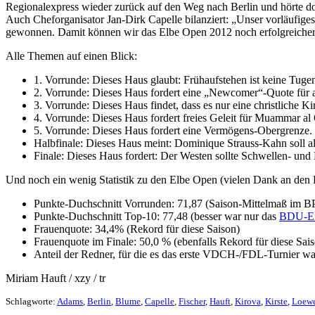
Regionalexpress wieder zurück auf den Weg nach Berlin und hörte dor
Auch Cheforganisator Jan-Dirk Capelle bilanziert: „Unser vorläufiges 
gewonnen. Damit können wir das Elbe Open 2012 noch erfolgreicher g
Alle Themen auf einen Blick:
1. Vorrunde: Dieses Haus glaubt: Frühaufstehen ist keine Tuge
2. Vorrunde: Dieses Haus fordert eine „Newcomer“-Quote für a
3. Vorrunde: Dieses Haus findet, dass es nur eine christliche Ki
4. Vorrunde: Dieses Haus fordert freies Geleit für Muammar al
5. Vorrunde: Dieses Haus fordert eine Vermögens-Obergrenze.
Halbfinale: Dieses Haus meint: Dominique Strauss-Kahn soll als
Finale: Dieses Haus fordert: Der Westen sollte Schwellen- un
Und noch ein wenig Statistik zu den Elbe Open (vielen Dank an den
Punkte-Duchschnitt Vorrunden: 71,87 (Saison-Mittelmaß im B
Punkte-Duchschnitt Top-10: 77,48 (besser war nur das
BDU-Ein
Frauenquote: 34,4% (Rekord für diese Saison)
Frauenquote im Finale: 50,0 % (ebenfalls Rekord für diese Sai
Anteil der Redner, für die es das erste VDCH-/FDL-Turnier w
Miriam Hauft / xzy / tr
Schlagworte:
Adams
,
Berlin
,
Blume
,
Capelle
,
Fischer
,
Hauft
,
Kirova
,
Kirste
,
Loew