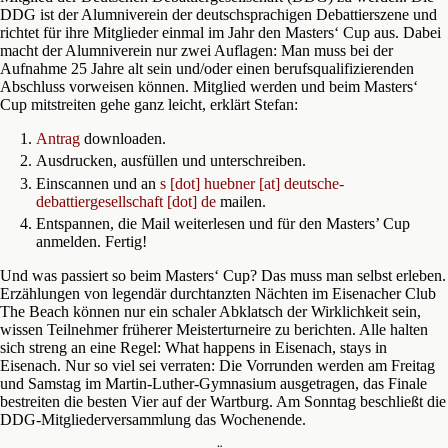
DDG ist der Alumniverein der deutschsprachigen Debattierszene und
richtet für ihre Mitglieder einmal im Jahr den Masters‘ Cup aus. Dabei
macht der Alumniverein nur zwei Auflagen: Man muss bei der
Aufnahme 25 Jahre alt sein und/oder einen berufsqualifizierenden
Abschluss vorweisen können. Mitglied werden und beim Masters‘
Cup mitstreiten gehe ganz leicht, erklärt Stefan:
Antrag
downloaden
.
Ausdrucken, ausfüllen und unterschreiben.
Einscannen und an
s [dot] huebner [at] deutsche-
debattiergesellschaft [dot] de
mailen.
Entspannen, die Mail weiterlesen und für den Masters’ Cup
anmelden. Fertig!
Und was passiert so beim Masters‘ Cup? Das muss man selbst erleben.
Erzählungen von legendär durchtanzten Nächten im Eisenacher Club
The Beach können nur ein schaler Abklatsch der Wirklichkeit sein,
wissen Teilnehmer früherer Meisterturneire zu berichten. Alle halten
sich streng an eine Regel: What happens in Eisenach, stays in
Eisenach. Nur so viel sei verraten: Die Vorrunden werden am Freitag
und Samstag im Martin-Luther-Gymnasium ausgetragen, das Finale
bestreiten die besten Vier auf der Wartburg. Am Sonntag beschließt die
DDG-Mitgliederversammlung das Wochenende.