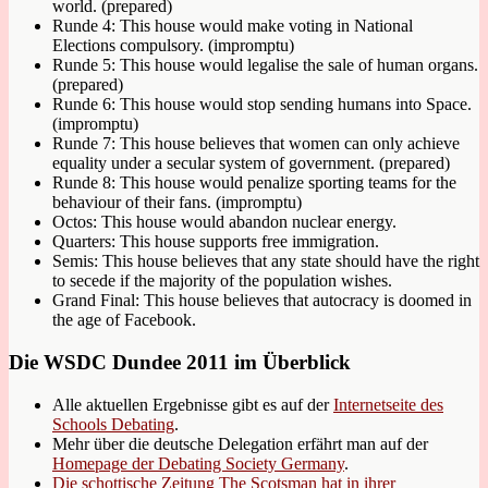
world. (prepared)
Runde 4: This house would make voting in National
Elections compulsory. (impromptu)
Runde 5: This house would legalise the sale of human organs.
(prepared)
Runde 6: This house would stop sending humans into Space.
(impromptu)
Runde 7: This house believes that women can only achieve
equality under a secular system of government. (prepared)
Runde 8: This house would penalize sporting teams for the
behaviour of their fans. (impromptu)
Octos: This house would abandon nuclear energy.
Quarters: This house supports free immigration.
Semis: This house believes that any state should have the right
to secede if the majority of the population wishes.
Grand Final: This house believes that autocracy is doomed in
the age of Facebook.
Die WSDC Dundee 2011 im Überblick
Alle aktuellen Ergebnisse gibt es auf der
Internetseite des
Schools Debating
.
Mehr über die deutsche Delegation erfährt man auf der
Homepage der Debating Society Germany
.
Die schottische Zeitung The Scotsman hat in ihrer