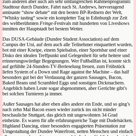
zum anderen aber auch am sehr umfangreichen Rahmenprogramm:
Stadttour durch Dundee, Fahrt nach St. Andrews, hervorragend
amüsante “show debate“ mit den besten BP-Rednern der Welt,
“Whisky tasting“ sowie ein kompletter Tag in Edinburgh zur Zeit
des weltberühmten
Fringe
-Festivals mit hunderten von Liveshows
inmitten der Hauptstadt bei bestem Wetter.
Das DUSA-Gebäude (Dundee Student Association) auf dem
Campus der Uni, auf dem auch alle Teilnehmer einquartiert wurden,
bot mit einer Kneipe, einem Spielsalon, einer Sportsbar und einer
Disko den idealen Treffpunkt und Gelegenheit für sehr heitere und
erinnerungswürdige Begegnungen. Wer Fußballfan ist, konnte sich
auf gefühlte 24-Stunden-TV-Berieselung freuen, zum Frühstück
liefen System of a Down und Rage against the Machine – das half
besonders gut bei der Verdauung der ganzen Sausages, Bacon,
Baked Beans und Scrambled Eggs und sonstigen Dickmachern.
Angeblich haben Leute sogar abgenommen, aber Gerüchte gibt’s
bei solchen Turnieren ja immer.
Außer Sausages hat aber eben alles andere ein Ende, und so ging’s
nach zehn Mal Bacon essen wieder zurück ins nicht minder
beschauliche Stuttgart, das gleich mit ungewohnten 34 Grad
einheizte. Es waren für alle erfahrungsreiche Tage mit Dudelsäcken,
Highland Dancing, einer besonders engagierten Präsentation zur
Umgestaltung der Dundee Waterfront, netten Menschen und einfach