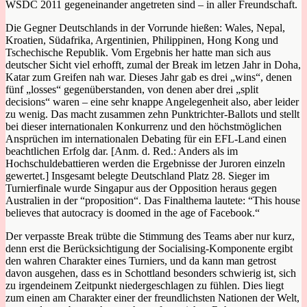
WSDC 2011 gegeneinander angetreten sind – in aller Freundschaft.
Die Gegner Deutschlands in der Vorrunde hießen: Wales, Nepal,
Kroatien, Südafrika, Argentinien, Philippinen, Hong Kong und
Tschechische Republik. Vom Ergebnis her hatte man sich aus
deutscher Sicht viel erhofft, zumal der Break im letzen Jahr in Doha,
Katar zum Greifen nah war. Dieses Jahr gab es drei „wins“, denen
fünf „losses“
gegenüberstanden, von denen aber drei „split
decisions“ waren – eine sehr knappe Angelegenheit also, aber leider
zu wenig. Das macht zusammen zehn Punktrichter-Ballots und stellt
bei dieser internationalen Konkurrenz und den höchstmöglichen
Ansprüchen im internationalen Debating für ein EFL-Land einen
beachtlichen Erfolg dar. [Anm. d. Red.: Anders als im
Hochschuldebattieren werden die Ergebnisse der Juroren einzeln
gewertet.] Insgesamt belegte Deutschland Platz 28. Sieger im
Turnierfinale wurde Singapur aus der Opposition heraus gegen
Australien in der “proposition“. Das Finalthema lautete: “This house
believes that autocracy is doomed in the age of Facebook.“
Der verpasste Break trübte die Stimmung des Teams aber nur kurz,
denn erst die Berücksichtigung der Socialising-Komponente ergibt
den wahren Charakter eines Turniers, und da kann man getrost
davon ausgehen, dass es in Schottland besonders schwierig ist, sich
zu irgendeinem Zeitpunkt niedergeschlagen zu fühlen. Dies liegt
zum einen am Charakter einer der freundlichsten Nationen der Welt,