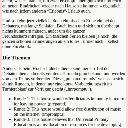
allem, was es braucht, um zwar erschöpft aber glücklich und reich
an neuen Eindrücken wieder nach Hause zu kommen – eigentlich
wie nach jedem anderen “Erlebnis“-Urlaub auch.
Und so kehrt jetzt vielleicht doch ein bisschen Ruhe ein bei den
Debatern, mit lange Schlafen, Buch lesen und sich um überhaupt
nichts kümmern müssen, außer um die ganzen
Freundschaftsanfragen. Ein bisschen Ferien bleiben ja noch, die
ganzen schönen Erinnerungen an ein tolles Turnier auch – selbst
ohne Facebook.
Die Themen
Anders als beim Hochschuldebattieren sind hier ein Teil der
Debattenthemen bereits vor dem Turnierbeginn bekannt und werden
von den Teams vorbereitet. Diese „prepared rounds“ wechseln sich
ab mit Runden, in denen nur eine kurze Vorbereitungszeit im
Turnierablauf zur Verfügung steht („imrpomptu“).
Runde 1: This house would offer dictators immunity in return
for leaving power. (prepared)
Runde 2: This house would allow free distribution of music
on the internet. (impromptu)
Runde 3: This house believes that Universal Primary
Education is a misallocation of resources for the developing