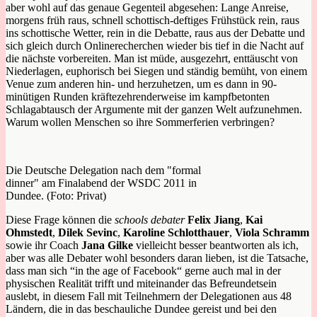
aber wohl auf das genaue Gegenteil abgesehen: Lange Anreise,
morgens früh raus, schnell schottisch-deftiges Frühstück rein, raus
ins schottische Wetter, rein in die Debatte, raus aus der Debatte und
sich gleich durch Onlinerecherchen wieder bis tief in die Nacht auf
die nächste vorbereiten. Man ist müde, ausgezehrt, enttäuscht von
Niederlagen, euphorisch bei Siegen und ständig bemüht, von einem
Venue zum anderen hin- und herzuhetzen, um es dann in 90-
minütigen Runden kräftezehrenderweise im kampfbetonten
Schlagabtausch der Argumente mit der ganzen Welt aufzunehmen.
Warum wollen Menschen so ihre Sommerferien verbringen?
Die Deutsche Delegation nach dem "formal
dinner" am Finalabend der WSDC 2011 in
Dundee. (Foto: Privat)
Diese Frage können die
schools debater
Felix Jiang
,
Kai
Ohmstedt
,
Dilek Sevinc
,
Karoline Schlotthauer
,
Viola Schramm
sowie ihr Coach
Jana Gilke
vielleicht besser beantworten als ich,
aber was alle Debater wohl besonders daran lieben, ist die Tatsache,
dass man sich “in the age of Facebook“ gerne auch mal in der
physischen Realität trifft und miteinander das Befreundetsein
auslebt, in diesem Fall mit Teilnehmern der Delegationen aus 48
Ländern, die in das beschauliche Dundee gereist und bei den