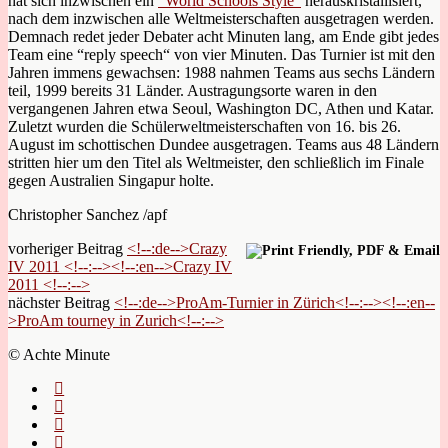
hat sich inzwischen ein
“World Schools Style“
herauskristallisiert,
nach dem inzwischen alle Weltmeisterschaften ausgetragen werden.
Demnach redet jeder Debater acht Minuten lang, am Ende gibt jedes
Team eine “reply speech“ von vier Minuten. Das Turnier ist mit den
Jahren immens gewachsen: 1988 nahmen Teams aus sechs Ländern
teil, 1999 bereits 31 Länder. Austragungsorte waren in den
vergangenen Jahren etwa Seoul, Washington DC, Athen und Katar.
Zuletzt wurden die Schülerweltmeisterschaften von 16. bis 26.
August im schottischen Dundee ausgetragen. Teams aus 48 Ländern
stritten hier um den Titel als Weltmeister, den schließlich im Finale
gegen Australien Singapur holte.
Christopher Sanchez /apf
vorheriger Beitrag
<!--:de-->Crazy
IV 2011 <!--:--><!--:en-->Crazy IV
2011 <!--:-->
nächster Beitrag
<!--:de-->ProAm-Turnier in Zürich<!--:--><!--:en--
>ProAm tourney in Zurich<!--:-->
© Achte Minute