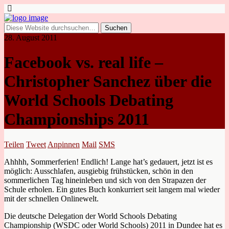
28. August 2011
Facebook vs. real life –
Christopher Sanchez über die
World Schools Debating
Championships 2011
Teilen
Tweet
Anpinnen
Mail
SMS
Ahhhh, Sommerferien! Endlich! Lange hat’s gedauert, jetzt ist es
möglich: Ausschlafen, ausgiebig frühstücken, schön in den
sommerlichen Tag hineinleben und sich von den Strapazen der
Schule erholen. Ein gutes Buch konkurriert seit langem mal wieder
mit der schnellen Onlinewelt.
Die deutsche Delegation der World Schools Debating
Championship (WSDC oder World Schools) 2011 in Dundee hat es