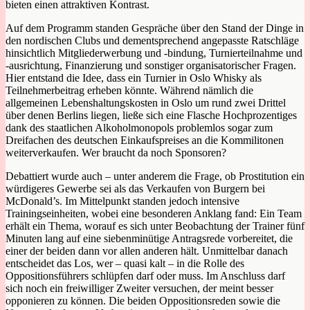
bieten einen attraktiven Kontrast.
Auf dem Programm standen Gespräche über den Stand der Dinge in
den nordischen Clubs und dementsprechend angepasste Ratschläge
hinsichtlich Mitgliederwerbung und -bindung, Turnierteilnahme und
-ausrichtung, Finanzierung und sonstiger organisatorischer Fragen.
Hier entstand die Idee, dass ein Turnier in Oslo Whisky als
Teilnehmerbeitrag erheben könnte. Während nämlich die
allgemeinen Lebenshaltungskosten in Oslo um rund zwei Drittel
über denen Berlins liegen, ließe sich eine Flasche Hochprozentiges
dank des staatlichen Alkoholmonopols problemlos sogar zum
Dreifachen des deutschen Einkaufspreises an die Kommilitonen
weiterverkaufen. Wer braucht da noch Sponsoren?
Debattiert wurde auch – unter anderem die Frage, ob Prostitution ein
würdigeres Gewerbe sei als das Verkaufen von Burgern bei
McDonald’s. Im Mittelpunkt standen jedoch intensive
Trainingseinheiten, wobei eine besonderen Anklang fand: Ein Team
erhält ein Thema, worauf es sich unter Beobachtung der Trainer fünf
Minuten lang auf eine siebenminütige Antragsrede vorbereitet, die
einer der beiden dann vor allen anderen hält. Unmittelbar danach
entscheidet das Los, wer – quasi kalt – in die Rolle des
Oppositionsführers schlüpfen darf oder muss. Im Anschluss darf
sich noch ein freiwilliger Zweiter versuchen, der meint besser
opponieren zu können. Die beiden Oppositionsreden sowie die