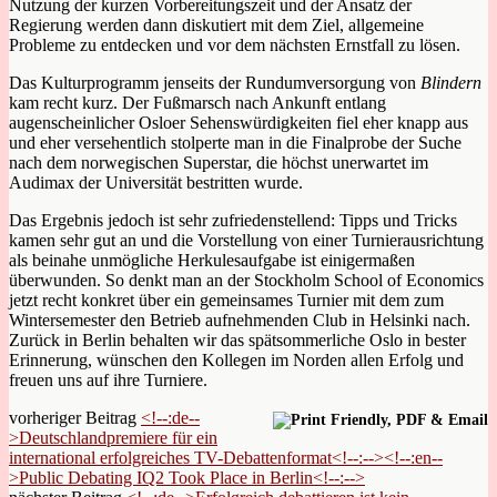
Nutzung der kurzen Vorbereitungszeit und der Ansatz der
Regierung werden dann diskutiert mit dem Ziel, allgemeine
Probleme zu entdecken und vor dem nächsten Ernstfall zu lösen.
Das Kulturprogramm jenseits der Rundumversorgung von
Blindern
kam recht kurz. Der Fußmarsch nach Ankunft entlang
augenscheinlicher Osloer Sehenswürdigkeiten fiel eher knapp aus
und eher versehentlich stolperte man in die Finalprobe der Suche
nach dem norwegischen Superstar, die höchst unerwartet im
Audimax der Universität bestritten wurde.
Das Ergebnis jedoch ist sehr zufriedenstellend: Tipps und Tricks
kamen sehr gut an und die Vorstellung von einer Turnierausrichtung
als beinahe unmögliche Herkulesaufgabe ist einigermaßen
überwunden. So denkt man an der Stockholm School of Economics
jetzt recht konkret über ein gemeinsames Turnier mit dem zum
Wintersemester den Betrieb aufnehmenden Club in Helsinki nach.
Zurück in Berlin behalten wir das spätsommerliche Oslo in bester
Erinnerung, wünschen den Kollegen im Norden allen Erfolg und
freuen uns auf ihre Turniere.
vorheriger Beitrag
<!--:de--
>Deutschlandpremiere für ein
international erfolgreiches TV-Debattenformat<!--:--><!--:en--
>Public Debating IQ2 Took Place in Berlin<!--:-->