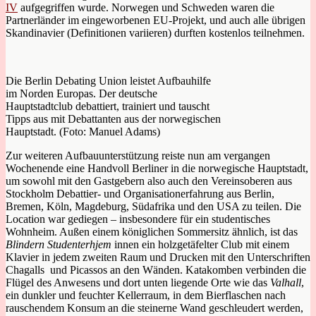
IV
aufgegriffen wurde. Norwegen und Schweden waren die
Partnerländer im eingeworbenen EU-Projekt, und auch alle übrigen
Skandinavier (Definitionen variieren) durften kostenlos teilnehmen.
Die Berlin Debating Union leistet Aufbauhilfe
im Norden Europas. Der deutsche
Hauptstadtclub debattiert, trainiert und tauscht
Tipps aus mit Debattanten aus der norwegischen
Hauptstadt. (Foto: Manuel Adams)
Zur weiteren Aufbauunterstützung reiste nun am vergangen
Wochenende eine Handvoll Berliner in die norwegische Hauptstadt,
um sowohl mit den Gastgebern also auch den Vereinsoberen aus
Stockholm Debattier- und Organisationerfahrung aus Berlin,
Bremen, Köln, Magdeburg, Südafrika und den USA zu teilen. Die
Location war gediegen – insbesondere für ein studentisches
Wohnheim. Außen einem königlichen Sommersitz ähnlich, ist das
Blindern Studenterhjem
innen ein holzgetäfelter Club mit einem
Klavier in jedem zweiten Raum und Drucken mit den Unterschriften
Chagalls und Picassos an den Wänden. Katakomben verbinden die
Flügel des Anwesens und dort unten liegende Orte wie das
Valhall
,
ein dunkler und feuchter Kellerraum, in dem Bierflaschen nach
rauschendem Konsum an die steinerne Wand geschleudert werden,