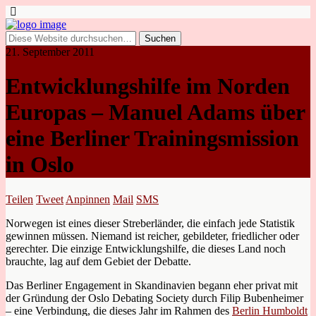
21. September 2011
Entwicklungshilfe im Norden
Europas – Manuel Adams über
eine Berliner Trainingsmission
in Oslo
Teilen
Tweet
Anpinnen
Mail
SMS
Norwegen ist eines dieser Streberländer, die einfach jede Statistik
gewinnen müssen. Niemand ist reicher, gebildeter, friedlicher oder
gerechter. Die einzige Entwicklungshilfe, die dieses Land noch
brauchte, lag auf dem Gebiet der Debatte.
Das Berliner Engagement in Skandinavien begann eher privat mit
der Gründung der Oslo Debating Society durch Filip Bubenheimer
– eine Verbindung, die dieses Jahr im Rahmen des
Berlin Humboldt