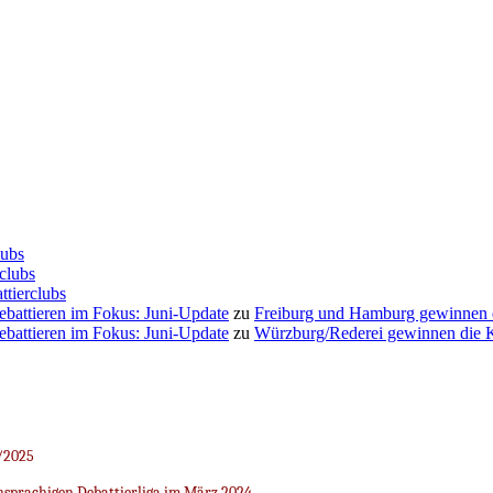
lubs
clubs
ttierclubs
Debattieren im Fokus: Juni-Update
zu
Freiburg und Hamburg gewinnen
Debattieren im Fokus: Juni-Update
zu
Würzburg/Rederei gewinnen die K
/2025
sprachigen Debattierliga im März 2024