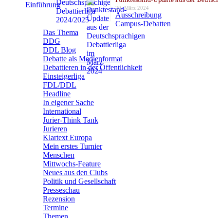
20. März 2024
Ausschreibung
Campus-Debatten
Das Thema
DDG
DDL Blog
Debatte als Medienformat
Debattieren in der Öffentlichkeit
Einsteigerliga
FDL/DDL
Headline
In eigener Sache
International
Jurier-Think Tank
Jurieren
Klartext Europa
Mein erstes Turnier
Menschen
Mittwochs-Feature
Neues aus den Clubs
Politik und Gesellschaft
Presseschau
Rezension
Termine
Themen