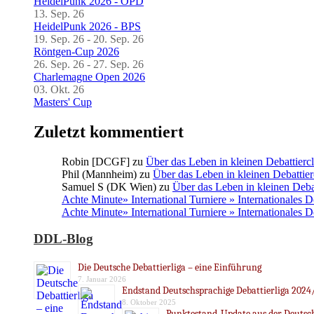
HeidelPunk 2026 - OPD
13. Sep. 26
HeidelPunk 2026 - BPS
19. Sep. 26 - 20. Sep. 26
Röntgen-Cup 2026
26. Sep. 26 - 27. Sep. 26
Charlemagne Open 2026
03. Okt. 26
Masters' Cup
Zuletzt kommentiert
Robin [DCGF]
zu
Über das Leben in kleinen Debattierc
Phil (Mannheim)
zu
Über das Leben in kleinen Debattier
Samuel S (DK Wien)
zu
Über das Leben in kleinen Deba
Achte Minute» International Turniere » Internationales 
Achte Minute» International Turniere » Internationales 
DDL-Blog
Die Deutsche Debattierliga – eine Einführung
7. Januar 2026
Endstand Deutschsprachige Debattierliga 2024
8. Oktober 2025
Punktestand-Update aus der Deutsch