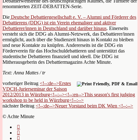
Debattierwettstreite des deutschsprachigen Raumes, die Turniere der
renommierten ZEIT-DEBATTEN-Serie.
Die
Deutsche Debattiergesellschaft e. V. – Alumni und Förderer des
Debattierens (DDG) ist ein Verein ehemaliger und aktiver
Debattierer/innen in Deutschland und darüber hinaus
. Einerseits
versteht sich die DDG als Alumni-Netzwerk, das Debattierer/innen
ermöglicht, auch über die Studienzeit hinaus in Kontakt zu bleiben
und neue Kontakte zu knüpfen. Andererseits ist die DDG ein
Förderverein für das Hochschuldebattieren und unterstützt das
studentische Debattieren finanziell und ideell. Die DDG ist
Mitherausgeberin des Debattiermagazins Achte Minute.
Text: Anna Mattes / tr
vorheriger Beitrag
<!--:de-->Erstes
VDCH-Jurierseminar der Saison
2012/2013 in Würzburg<!--:--><!--:en-->This season's first judging
workshop to be held in Würzburg<!--:-->
nächster Beitrag
<!--:de-->Neuer Vorstand beim DK Wien <!--:-->
© Achte Minute