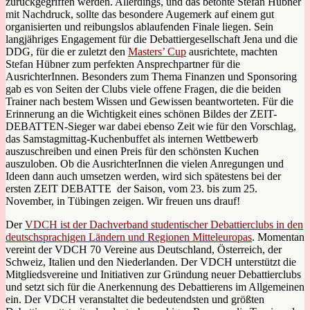
zurückgegriffen werden. Allerdings, und das betonte Stefan Hübner
mit Nachdruck, sollte das besondere Augemerk auf einem gut
organisierten und reibungslos ablaufenden Finale liegen. Sein
langjähriges Engagement für die Debattiergesellschaft Jena und die
DDG, für die er zuletzt den
Masters’ Cup
ausrichtete, machten
Stefan Hübner zum perfekten Ansprechpartner für die
AusrichterInnen. Besonders zum Thema Finanzen und Sponsoring
gab es von Seiten der Clubs viele offene Fragen, die die beiden
Trainer nach bestem Wissen und Gewissen beantworteten. Für die
Erinnerung an die Wichtigkeit eines schönen Bildes der ZEIT-
DEBATTEN-Sieger war dabei ebenso Zeit wie für den Vorschlag,
das Samstagmittag-Kuchenbuffet als internen Wettbewerb
auszuschreiben und einen Preis für den schönsten Kuchen
auszuloben. Ob die AusrichterInnen die vielen Anregungen und
Ideen dann auch umsetzen werden, wird sich spätestens bei der
ersten ZEIT DEBATTE der Saison, vom 23. bis zum 25.
November, in Tübingen zeigen. Wir freuen uns drauf!
Der
VDCH ist der Dachverband studentischer Debattierclubs in den
deutschsprachigen Ländern und Regionen Mitteleuropas
. Momentan
vereint der VDCH 70 Vereine aus Deutschland, Österreich, der
Schweiz, Italien und den Niederlanden. Der VDCH unterstützt die
Mitgliedsvereine und Initiativen zur Gründung neuer Debattierclubs
und setzt sich für die Anerkennung des Debattierens im Allgemeinen
ein. Der VDCH veranstaltet die bedeutendsten und größten