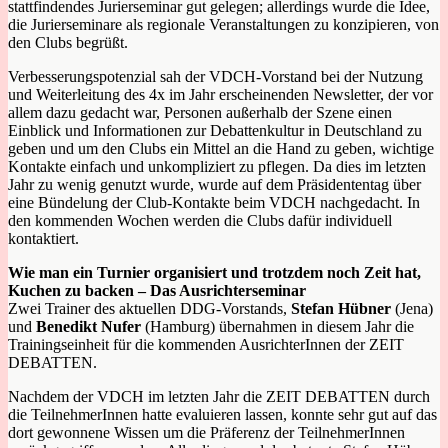
stattfindendes Jurierseminar gut gelegen; allerdings wurde die Idee,
die Jurierseminare als regionale Veranstaltungen zu konzipieren, von
den Clubs begrüßt.
Verbesserungspotenzial sah der VDCH-Vorstand bei der Nutzung
und Weiterleitung des 4x im Jahr erscheinenden Newsletter, der vor
allem dazu gedacht war, Personen außerhalb der Szene einen
Einblick und Informationen zur Debattenkultur in Deutschland zu
geben und um den Clubs ein Mittel an die Hand zu geben, wichtige
Kontakte einfach und unkompliziert zu pflegen. Da dies im letzten
Jahr zu wenig genutzt wurde, wurde auf dem Präsidententag über
eine Bündelung der Club-Kontakte beim VDCH nachgedacht. In
den kommenden Wochen werden die Clubs dafür individuell
kontaktiert.
Wie man ein Turnier organisiert und trotzdem noch Zeit hat,
Kuchen zu backen – Das Ausrichterseminar
Zwei Trainer des aktuellen DDG-Vorstands,
Stefan Hübner
(Jena)
und
Benedikt Nufer
(Hamburg) übernahmen in diesem Jahr die
Trainingseinheit für die kommenden AusrichterInnen der ZEIT
DEBATTEN.
Nachdem der VDCH im letzten Jahr die ZEIT DEBATTEN durch
die TeilnehmerInnen hatte evaluieren lassen, konnte sehr gut auf das
dort gewonnene Wissen um die Präferenz der TeilnehmerInnen