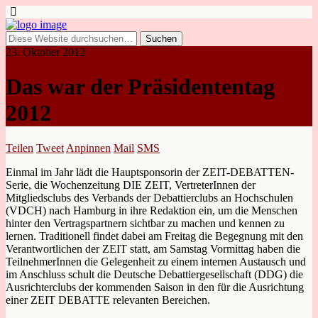
23. Oktober 2012
Das war der Präsidententag
2012
Teilen
Tweet
Anpinnen
Mail
SMS
Einmal im Jahr lädt die Hauptsponsorin der ZEIT-DEBATTEN-
Serie, die Wochenzeitung DIE ZEIT, VertreterInnen der
Mitgliedsclubs des Verbands der Debattierclubs an Hochschulen
(VDCH) nach Hamburg in ihre Redaktion ein, um die Menschen
hinter den Vertragspartnern sichtbar zu machen und kennen zu
lernen. Traditionell findet dabei am Freitag die Begegnung mit den
Verantwortlichen der ZEIT statt, am Samstag Vormittag haben die
TeilnehmerInnen die Gelegenheit zu einem internen Austausch und
im Anschluss schult die Deutsche Debattiergesellschaft (DDG) die
Ausrichterclubs der kommenden Saison in den für die Ausrichtung
einer ZEIT DEBATTE relevanten Bereichen.