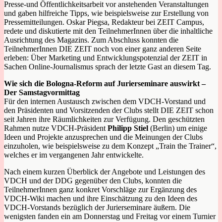
Presse-und Öffentlichkeitsarbeit vor anstehenden Veranstaltungen
und gaben hilfreiche Tipps, wie beispielsweise zur Erstellung von
Pressemitteilungen. Oskar Piegsa, Redakteur bei ZEIT Campus,
redete und diskutierte mit den TeilnehmerInnen über die inhaltliche
Ausrichtung des Magazins. Zum Abschluss konnten die
TeilnehmerInnen DIE ZEIT noch von einer ganz anderen Seite
erleben: Über Marketing und Entwicklungspotenzial der ZEIT in
Sachen Online-Journalismus sprach der letzte Gast an diesem Tag.
Wie sich die Bologna-Reform auf Jurierseminare auswirkt –
Der Samstagvormittag
Für den internen Austausch zwischen dem VDCH-Vorstand und
den Präsidenten und Vorsitzenden der Clubs stellt DIE ZEIT schon
seit Jahren ihre Räumlichkeiten zur Verfügung. Den geschützten
Rahmen nutze VDCH-Präsident
Philipp Stiel
(Berlin) um einige
Ideen und Projekte anzusprechen und die Meinungen der Clubs
einzuholen, wie beispielsweise zu dem Konzept „Train the Trainer“,
welches er im vergangenen Jahr entwickelte.
Nach einem kurzen Überblick der Angebote und Leistungen des
VDCH und der DDG gegenüber den Clubs, konnten die
TeilnehmerInnen ganz konkret Vorschläge zur Ergänzung des
VDCH-Wiki machen und ihre Einschätzung zu den Ideen des
VDCH-Vorstands bezüglich der Jurierseminare äußern. Die
wenigsten fanden ein am Donnerstag und Freitag vor einem Turnier