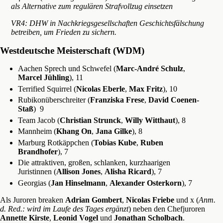
als Alternative zum regulären Strafvollzug einsetzen
VR4: DHW in Nachkriegsgesellschaften Geschichtsfälschung
betreiben, um Frieden zu sichern.
Westdeutsche Meisterschaft (WDM)
Aachen Sprech und Schwefel (
Marc-André Schulz
,
Marcel Jühling
), 11
Terrified Squirrel (
Nicolas Eberle
,
Max Fritz
), 10
Rubikonüberschreiter (
Franziska Frese
,
David Coenen-
Staß
) 9
Team Jacob (
Christian Strunck
,
Willy Witthaut
), 8
Mannheim (
Khang On
,
Jana Gilke
), 8
Marburg Rotkäppchen (
Tobias Kube
,
Ruben
Brandhofer
), 7
Die attraktiven, großen, schlanken, kurzhaarigen
Juristinnen (
Allison Jones
,
Alisha Ricard
), 7
Georgias (
Jan Hinselmann
,
Alexander Osterkorn
), 7
Als Juroren breaken
Adrian Gombert
,
Nicolas Friebe
und x (
Anm.
d. Red.: wird im Laufe des Tages ergänzt
) neben den Chefjuroren
Annette Kirste
,
Leonid Vogel
und
Jonathan Scholbach
.