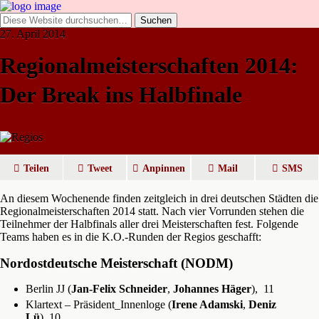
27. April 2014
Regionalmeisterschaften 2014:
Der Break ins Halbfinale
Teilen
Tweet
Anpinnen
Mail
SMS
An diesem Wochenende finden zeitgleich in drei deutschen Städten die
Regionalmeisterschaften 2014 statt. Nach vier Vorrunden stehen die
Teilnehmer der Halbfinals aller drei Meisterschaften fest. Folgende
Teams haben es in die K.O.-Runden der Regios geschafft:
Nordostdeutsche Meisterschaft (NODM)
Berlin JJ (
Jan-Felix Schneider
,
Johannes Häger
), 11
Klartext – Präsident_Innenloge (
Irene Adamski
,
Deniz
Lü
), 10