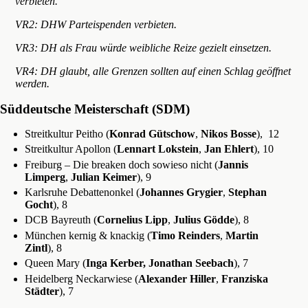
verbieten.
VR2: DHW Parteispenden verbieten.
VR3: DH als Frau würde weibliche Reize gezielt einsetzen.
VR4: DH glaubt, alle Grenzen sollten auf einen Schlag geöffnet
werden.
Süddeutsche Meisterschaft (SDM)
Streitkultur Peitho (
Konrad Gütschow
,
Nikos Bosse
), 12
Streitkultur Apollon (
Lennart Lokstein
,
Jan Ehlert
), 10
Freiburg – Die breaken doch sowieso nicht (
Jannis
Limperg
,
Julian Keimer
), 9
Karlsruhe Debattenonkel (
Johannes Grygier
,
Stephan
Gocht
), 8
DCB Bayreuth (
Cornelius Lipp
,
Julius Gödde
), 8
München kernig & knackig (
Timo Reinders
,
Martin
Zintl
), 8
Queen Mary (
Inga Kerber,
Jonathan Seebach
), 7
Heidelberg Neckarwiese (
Alexander Hiller
,
Franziska
Städter
), 7