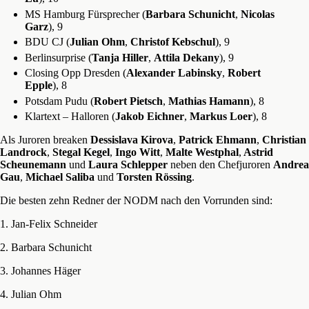
MS Hamburg Fürsprecher (
Barbara Schunicht
,
Nicolas
Garz
), 9
BDU CJ (
Julian Ohm
,
Christof Kebschul
), 9
Berlinsurprise (
Tanja Hiller
,
Attila Dekany
), 9
Closing Opp Dresden (
Alexander Labinsky
,
Robert
Epple
), 8
Potsdam Pudu (
Robert Pietsch
,
Mathias Hamann
), 8
Klartext – Halloren (
Jakob Eichner
,
Markus Loer
), 8
Als Juroren breaken
Dessislava Kirova
,
Patrick Ehmann
,
Christian
Landrock
,
Stegal Kegel
,
Ingo Witt
,
Malte Westphal
,
Astrid
Scheunemann
und
Laura Schlepper
neben den Chefjuroren
Andrea
Gau
,
Michael Saliba
und
Torsten Rössing
.
Die besten zehn Redner der NODM nach den Vorrunden sind:
1. Jan-Felix Schneider
2. Barbara Schunicht
3. Johannes Häger
4. Julian Ohm