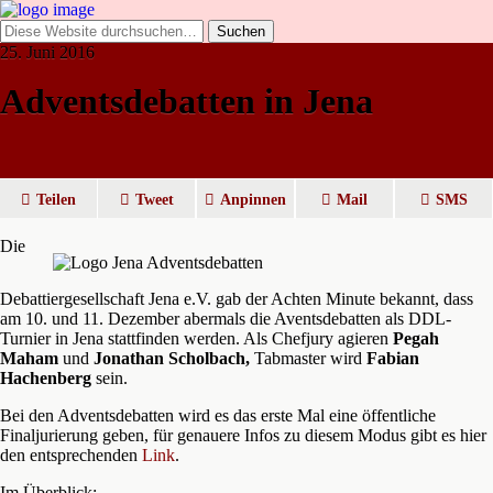
25. Juni 2016
Adventsdebatten in Jena
Teilen
Tweet
Anpinnen
Mail
SMS
Die
Debattiergesellschaft Jena e.V. gab der Achten Minute bekannt, dass
am 10. und 11. Dezember abermals die Aventsdebatten als DDL-
Turnier in Jena stattfinden werden. Als Chefjury agieren
Pegah
Maham
und
Jonathan Scholbach,
Tabmaster wird
Fabian
Hachenberg
sein.
Bei den Adventsdebatten wird es das erste Mal eine öffentliche
Finaljurierung geben, für genauere Infos zu diesem Modus gibt es hier
den entsprechenden
Link
.
Im Überblick: