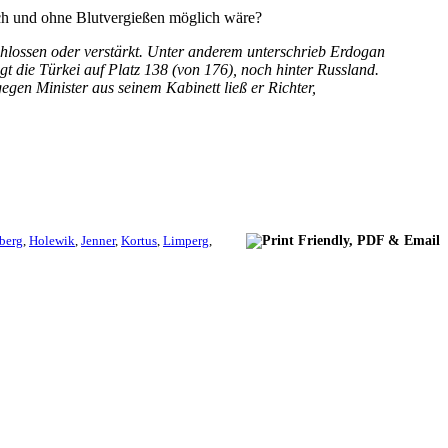
reich und ohne Blutvergießen möglich wäre?
schlossen oder verstärkt. Unter anderem unterschrieb Erdogan
t die Türkei auf Platz 138 (von 176), noch hinter Russland.
gen Minister aus seinem Kabinett ließ er Richter,
berg
,
Holewik
,
Jenner
,
Kortus
,
Limperg
,