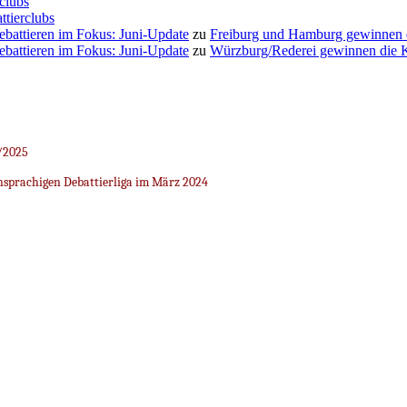
clubs
ttierclubs
Debattieren im Fokus: Juni-Update
zu
Freiburg und Hamburg gewinnen
Debattieren im Fokus: Juni-Update
zu
Würzburg/Rederei gewinnen die K
/2025
sprachigen Debattierliga im März 2024