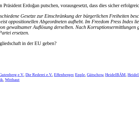
egen Präsident Erdoğan putschen, vorausgesetzt, dass dies sicher erfolg
erschiedene Gesetze zur Einschränkung der bürgerlichen Freiheiten be
eist oppositionellen Abgeordneten aufhebt. Im Freedom Press Index lieg
 von gewaltsamer Auflösung derselben. Nach Korruptionsermittlungen ge
artei ersetzen.
gliedschaft in der EU geben?
Gutenberg e.V.
,
Die Rederei e.V.
,
Effenberger
,
Epple
,
Gütschow
,
HeidelBÄM
,
Heidel
ik
,
Witthaut