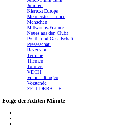
Jurieren
Klartext Europa
Mein erstes Turnier
Menschen
Mittwochs-Feature
Neues aus den Clubs
Politik und Gesellschaft
Presseschau
Rezension
Termine
Themen
Turniere
VDCH
Veranstaltungen
Vorstände
ZEIT DEBATTE
Folge der Achten Minute