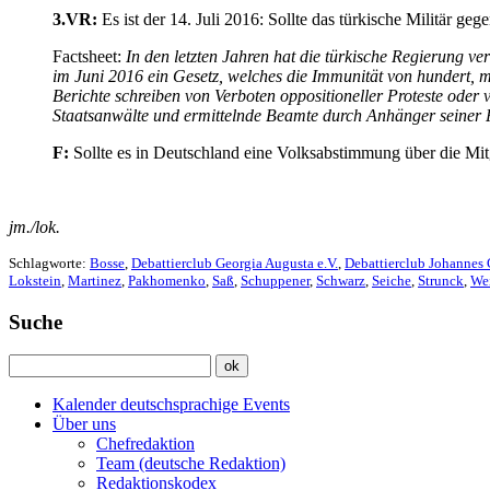
3.VR:
Es ist der 14. Juli 2016: Sollte das türkische Militär g
Factsheet:
In den letzten Jahren hat die türkische Regierung v
im Juni 2016 ein Gesetz, welches die Immunität von hundert, m
Berichte schreiben von Verboten oppositioneller Proteste oder
Staatsanwälte und ermittelnde Beamte durch Anhänger seiner P
F:
Sollte es in Deutschland eine Volksabstimmung über die Mit
jm./lok.
Schlagworte:
Bosse
,
Debattierclub Georgia Augusta e.V.
,
Debattierclub Johannes 
Lokstein
,
Martinez
,
Pakhomenko
,
Saß
,
Schuppener
,
Schwarz
,
Seiche
,
Strunck
,
We
Suche
Kalender deutschsprachige Events
Über uns
Chefredaktion
Team (deutsche Redaktion)
Redaktionskodex