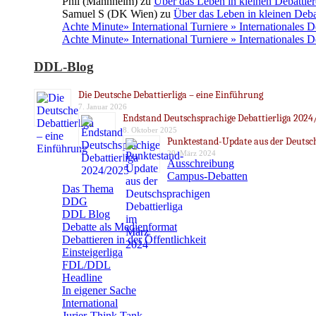
Phil (Mannheim)
zu
Über das Leben in kleinen Debattier
Samuel S (DK Wien)
zu
Über das Leben in kleinen Deba
Achte Minute» International Turniere » Internationales 
Achte Minute» International Turniere » Internationales 
DDL-Blog
Die Deutsche Debattierliga – eine Einführung
7. Januar 2026
Endstand Deutschsprachige Debattierliga 2024
8. Oktober 2025
Punktestand-Update aus der Deutsch
20. März 2024
Ausschreibung
Campus-Debatten
Das Thema
DDG
DDL Blog
Debatte als Medienformat
Debattieren in der Öffentlichkeit
Einsteigerliga
FDL/DDL
Headline
In eigener Sache
International
Jurier-Think Tank