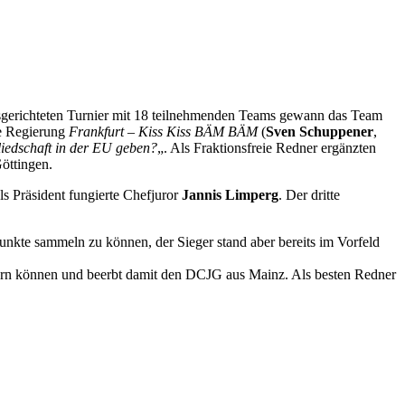
sgerichteten Turnier mit 18 teilnehmenden Teams gewann das Team
ie Regierung
Frankfurt – Kiss Kiss BÄM BÄM
(
Sven Schuppener
,
liedschaft in der EU geben?
„. Als Fraktionsfreie Redner ergänzten
öttingen.
ls Präsident fungierte Chefjuror
Jannis Limperg
. Der dritte
Punkte sammeln zu können, der Sieger stand aber bereits im Vorfeld
chern können und beerbt damit den DCJG aus Mainz. Als besten Redner