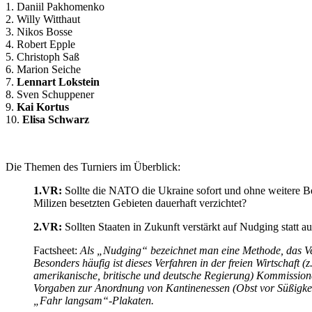
1. Daniil Pakhomenko
2. Willy Witthaut
3. Nikos Bosse
4. Robert Epple
5. Christoph Saß
6. Marion Seiche
7.
Lennart Lokstein
8. Sven Schuppener
9.
Kai Kortus
10.
Elisa Schwarz
Die Themen des Turniers im Überblick:
1.VR:
Sollte die NATO die Ukraine sofort und ohne weitere Be
Milizen besetzten Gebieten dauerhaft verzichtet?
2.VR:
Sollten Staaten in Zukunft verstärkt auf Nudging statt 
Factsheet:
Als „Nudging“ bezeichnet man eine Methode, das Ver
Besonders häufig ist dieses Verfahren in der freien Wirtschaft 
amerikanische, britische und deutsche Regierung) Kommissionen a
Vorgaben zur Anordnung von Kantinenessen (Obst vor Süßigke
„Fahr langsam“-Plakaten.