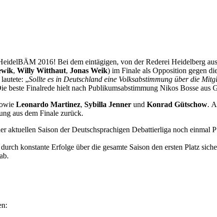
s HeidelBÄM 2016! Bei dem eintägigen, von der Rederei Heidelberg au
ewik
,
Willy Witthaut
,
Jonas Weik
) im Finale als Opposition gegen d
lautete: „
Sollte es in Deutschland eine Volksabstimmung über die Mitg
Die beste Finalrede hielt nach Publikumsabstimmung Nikos Bosse aus G
sowie
Leonardo Martinez
,
Sybilla Jenner
und
Konrad Gütschow
. A
gung aus dem Finale zurück.
der aktuellen Saison der Deutschsprachigen Debattierliga noch einmal 
 durch konstante Erfolge über die gesamte Saison den ersten Platz si
ab.
en: