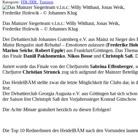
Kategorie:
FDL/DDL
,
Turniere
Das Mainzer Siegerteam v.l.n.r.: Willy Witthaut, Jonas Weik,
Frederike Holewik – © Johannes Klug
Der Debattierclub Johannes Gutenberg e.V. aus Mainz ist Sieger de
Mainz Bengalos statt Rebuttal – Emotionen zulassen
(
Frederike Hol
Marion Seiche
,
Robert Epple
) aus Frankfurt/Göttingen. Das Thema 
das Finale
Daniil Pakhomenko
,
Nikos Bosse
und
Christoph Saß
. 
Juriert wurde das Finale von der Chefjurorin
Sabrina Effenberger
, 
Chefjuror
Christian Strunck
zog sich aufgrund der Mainzer Beteili
Das HeidelBÄM stellte zwar die letzte Möglichkeit für Clubs dar, in 
fest:
Der Debattierclub Georgia Augusta e.V. aus Göttingen hat sich schon
der Saison löst Christoph Saß den Vorjahressieger Konrad Gütschow 
Die
Achte Minute
gratuliert herzlich zu diesen Erfolgen!
Die Top 10 RednerInnen des HeidelBÄM nach den Vorrunden lautet