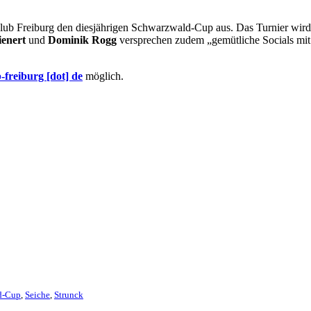
lub Freiburg den diesjährigen Schwarzwald-Cup aus. Das Turnier wird 
ienert
und
Dominik Rogg
versprechen zudem „gemütliche Socials mit v
b-freiburg [dot] de
möglich.
d-Cup
,
Seiche
,
Strunck