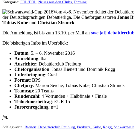
Kategorie:
FDL/DDL
,
Neues aus den Clubs
,
Termine
Vom 4.-6. November richtet der Debattierc
der Deutschsprachigen Debattierliga. Die Cheforganisatoren
Jonas B
Tobias Kube
und
Christian Strunck
.
Die Anmeldung ist bis zum 13.10. per Mail an
swc [at] debattierclu
Die bisherigen Infos im Überblick:
Datum
: 5. – 6. November 2016
Anmeldung
: tba.
Ausrichter
: Debattierclub Freiburg
Cheforganisation
: Jonas Bienert und Dominik Rogg
Unterbringung
: Crash
Format
: BPS
Chefjury
: Marion Seiche, Tobias Kube, Christian Strunck
Teamcap
: 20 Teams
Rundenzahl
: 4 Vorrunden + Halbfinale + Finale
Teilnehmerbeitrag
: EUR 15
Jurorenregelung
: n=1
jm.
Schlagworte:
Bienert
,
Debattierclub Freiburg
,
Freiburg
,
Kube
,
Rogg
,
Schwarzwal