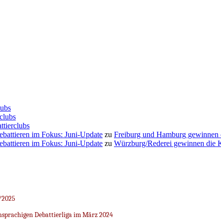
lubs
clubs
ttierclubs
Debattieren im Fokus: Juni-Update
zu
Freiburg und Hamburg gewinnen
Debattieren im Fokus: Juni-Update
zu
Würzburg/Rederei gewinnen die K
/2025
sprachigen Debattierliga im März 2024