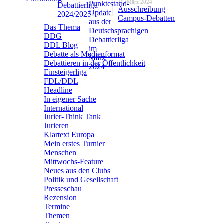
20. März 2024
Ausschreibung
Campus-Debatten
Das Thema
DDG
DDL Blog
Debatte als Medienformat
Debattieren in der Öffentlichkeit
Einsteigerliga
FDL/DDL
Headline
In eigener Sache
International
Jurier-Think Tank
Jurieren
Klartext Europa
Mein erstes Turnier
Menschen
Mittwochs-Feature
Neues aus den Clubs
Politik und Gesellschaft
Presseschau
Rezension
Termine
Themen