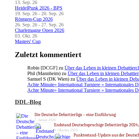
13. Sep. 26
HeidelPunk 2026 - BPS
19. Sep. 26 - 20. Sep. 26
Röntgen-Cup 2026
26. Sep. 26 - 27. Sep. 26
Charlemagne Open 2026
03. Okt. 26
Masters' Cup
Zuletzt kommentiert
Robin [DCGF]
zu
Über das Leben in kleinen Debattierc
Phil (Mannheim)
zu
Über das Leben in kleinen Debattier
Samuel S (DK Wien)
zu
Über das Leben in kleinen Deba
Achte Minute» International Turniere » Internationales 
Achte Minute» International Turniere » Internationales 
DDL-Blog
Die Deutsche Debattierliga – eine Einführung
7. Januar 2026
Endstand Deutschsprachige Debattierliga 2024
8. Oktober 2025
Punktestand-Update aus der Deutsch