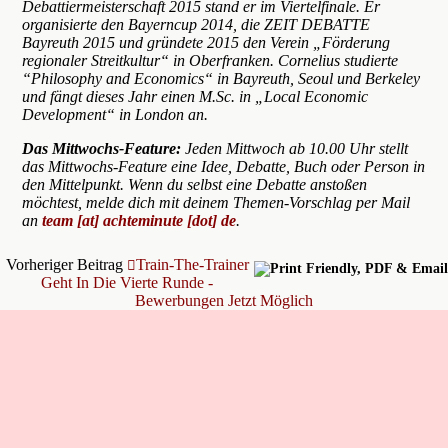
Debattiermeisterschaft 2015 stand er im Viertelfinale. Er
organisierte den Bayerncup 2014, die ZEIT DEBATTE
Bayreuth 2015 und gründete 2015 den Verein „Förderung
regionaler Streitkultur“ in Oberfranken. Cornelius studierte
“Philosophy and Economics“ in Bayreuth, Seoul und Berkeley
und fängt dieses Jahr einen M.Sc. in „Local Economic
Development“ in London an.
Das Mittwochs-Feature:
Jeden Mittwoch ab 10.00 Uhr stellt
das Mittwochs-Feature eine Idee, Debatte, Buch oder Person in
den Mittelpunkt. Wenn du selbst eine Debatte anstoßen
möchtest, melde dich mit deinem Themen-Vorschlag per Mail
an
team [at] achteminute [dot] de
.
Vorheriger Beitrag
Train-The-Trainer
Geht In Die Vierte Runde -
Bewerbungen Jetzt Möglich
Nächster Beitrag
Das War Die DDM 2017: Ein Kleiner Rückblick
© Achte Minute