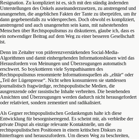
Resignation. Zu kompliziert ist es, sich mit den ständig ändernden
Unterstellungen des Onkels auseinanderzusetzen, zu anstrengend und
unangenehm, die angeblichen Fakten der Tante zu überprüfen, um ihr
dann gegebenenfalls zu widersprechen. Doch obwohl es kompliziert,
anstrengend und auch unangenehm sein kann, mit nahestehenden
Menschen über Rechtspopulismus zu diskutieren, glaube ich, dass es
ein notwendiger Beitrag auf dem Weg zu einer besseren Gesellschaft
ist.
Denn im Zeitalter von präferenzverstärkenden Social-Media-
Algorithmen und damit einhergehenden Informationsblasen wird das
Herausfordern von Meinungen und Überzeugungen automatisch
erschwert. So boykottieren viele Sympathisanten des
Rechtspopulismus renommierte Informationsquellen als „elitär“ oder
„Teil der Lügenpresse“. Nicht selten konsumieren sie stattdessen
journalistisch fragwürdige, rechtspopulistische Medien, die
ausgrenzende oder rassistische Inhalte verbreiten. Die bestehenden
Ansichten und Überzeugungen werden dadurch nicht herausgefordert
oder relativiert, sondern zementiert und radikalisiert.
Als Gegner rechtspopulistischen Gedankenguts halte ich diese
Entwicklung für besorgniserregend. Es scheint mir, als verbleibe der
private Disput als einzige relevante Kontaktstelle, um die
rechtspopulistischen Positionen in einem kritischen Diskurs zu
hinterfragen und herauszufordern. Um diesen Weg zu beschreiten,