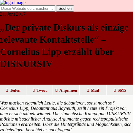
21. Juni 2017
„Der private Diskurs als einzige
relevante Kontaktstelle“ –
Cornelius Lipp erzählt über
DISKURSIV
Teilen
Tweet
Anpinnen
Mail
SMS
Was machen eigentlich Leute, die debattieren, sonst noch so?
Cornelius Lipp, Debattant aus Bayreuth, stellt heute ein Projekt vor,
dem er sich aktuell widmet. Die studentische Kampagne DISKURSIV
möchte mit sachlicher Analyse Argumente gegen rechtspopulistische
Positionen erarbeiten. Über die Hintergründe und Möglichkeiten, sich
zu beteiligen, berichtet er nachfolgend.