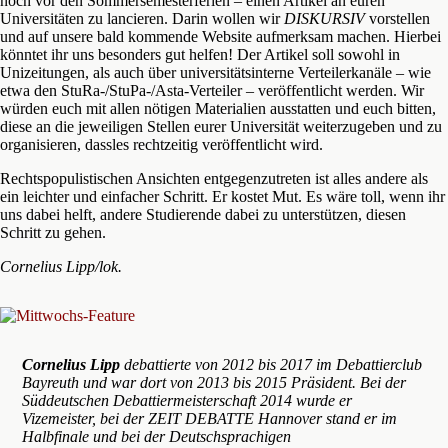
noch vor den Sommersemesterferien – einen Artikel an euren
Universitäten zu lancieren. Darin wollen wir
DISKURSIV
vorstellen
und auf unsere bald kommende Website aufmerksam machen. Hierbei
könntet ihr uns besonders gut helfen! Der Artikel soll sowohl in
Unizeitungen, als auch über universitätsinterne Verteilerkanäle – wie
etwa den StuRa-/StuPa-/Asta-Verteiler – veröffentlicht werden. Wir
würden euch mit allen nötigen Materialien ausstatten und euch bitten,
diese an die jeweiligen Stellen eurer Universität weiterzugeben und zu
organisieren, dassles rechtzeitig veröffentlicht wird.
Rechtspopulistischen Ansichten entgegenzutreten ist alles andere als
ein leichter und einfacher Schritt. Er kostet Mut. Es wäre toll, wenn ihr
uns dabei helft, andere Studierende dabei zu unterstützen, diesen
Schritt zu gehen.
Cornelius Lipp/lok.
Cornelius Lipp
debattierte von 2012 bis 2017 im Debattierclub
Bayreuth und war dort von 2013 bis 2015 Präsident. Bei der
Süddeutschen Debattiermeisterschaft 2014 wurde er
Vizemeister, bei der ZEIT DEBATTE Hannover stand er im
Halbfinale und bei der Deutschsprachigen